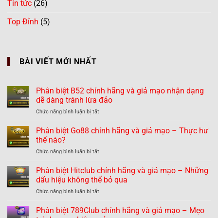
Tin tức
(26)
Top Đỉnh
(5)
BÀI VIẾT MỚI NHẤT
Phân biệt B52 chính hãng và giả mạo nhận dạng
dễ dàng tránh lừa đảo
ở
Chức năng bình luận bị tắt
Phân
biệt
Phân biệt Go88 chính hãng và giả mạo – Thực hư
B52
thế nào?
chính
ở
Chức năng bình luận bị tắt
hãng
Phân
và
biệt
Phân biệt Hitclub chính hãng và giả mạo – Những
giả
Go88
mạo
dấu hiệu không thể bỏ qua
chính
nhận
ở
Chức năng bình luận bị tắt
hãng
dạng
Phân
và
dễ
biệt
Phân biệt 789Club chính hãng và giả mạo – Mẹo
giả
dàng
Hitclub
mạo