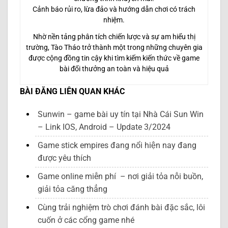
Cảnh báo rủi ro, lừa đảo và hướng dẫn chơi có trách
nhiệm.
Nhờ nền tảng phân tích chiến lược và sự am hiểu thị
trường, Tào Tháo trở thành một trong những chuyên gia
được cộng đồng tin cậy khi tìm kiếm kiến thức về game
bài đổi thưởng an toàn và hiệu quả
BÀI ĐĂNG LIÊN QUAN KHÁC
Sunwin – game bài uy tín tại Nhà Cái Sun Win
– Link IOS, Android – Update 3/2024
Game stick empires đang nổi hiện nay đang
được yêu thích
Game online miễn phí – nơi giải tỏa nỗi buồn,
giải tỏa căng thẳng
Cùng trải nghiệm trò chơi đánh bài đặc sắc, lôi
cuốn ở các cổng game nhé