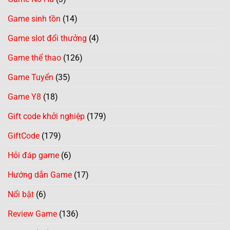
Game sinh tồn
(14)
Game slot đổi thưởng
(4)
Game thể thao
(126)
Game Tuyển
(35)
Game Y8
(18)
Gift code khởi nghiệp
(179)
GiftCode
(179)
Hỏi đáp game
(6)
Hướng dẫn Game
(17)
Nổi bật
(6)
Review Game
(136)