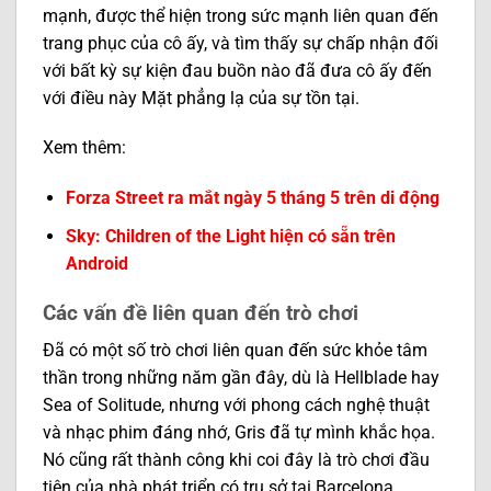
mạnh, được thể hiện trong sức mạnh liên quan đến
trang phục của cô ấy, và tìm thấy sự chấp nhận đối
với bất kỳ sự kiện đau buồn nào đã đưa cô ấy đến
với điều này Mặt phẳng lạ của sự tồn tại.
Xem thêm:
Forza Street ra mắt ngày 5 tháng 5 trên di động
Sky: Children of the Light hiện có sẵn trên
Android
Các vấn đề liên quan đến trò chơi
Đã có một số trò chơi liên quan đến sức khỏe tâm
thần trong những năm gần đây, dù là Hellblade hay
Sea of ​​Solitude, nhưng với phong cách nghệ thuật
và nhạc phim đáng nhớ, Gris đã tự mình khắc họa.
Nó cũng rất thành công khi coi đây là trò chơi đầu
tiên của nhà phát triển có trụ sở tại Barcelona, ​​