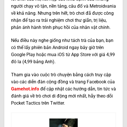
người chạy vô tận, nền tảng, câu đố và Metroidvania
về khả năng. Nhưng trên hết, trò chơi đã được công
nhận để tạo ra trải nghiệm chơi thư giãn, trị liệu,
phản ánh hành trình phục hồi của nhân vật chính.
Nếu điều này nghe giống như tách trà của bạn, bạn
có thể lấy phiên bản Android ngay bây giờ trên
Google Play hoặc mua iOS từ App Store với giá 4,99
đô la (4,99 bảng Anh).
Tham gia vào cuộc trò chuyện bằng cách truy cập
vào các diễn đàn cộng đồng và trang Facebook của
Gamehot.info
để cập nhật các hướng dẫn, tin tức và
đánh giá về trò chơi di động mới nhất, hãy theo dõi
Pocket Tactics trên Twitter.