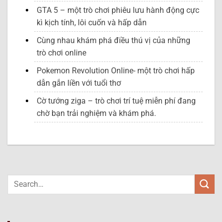
GTA 5 – một trò chơi phiêu lưu hành động cực
kì kịch tính, lôi cuốn và hấp dẫn
Cùng nhau khám phá điều thú vị của những
trò chơi online
Pokemon Revolution Online- một trò chơi hấp
dẫn gắn liền với tuổi thơ
Cờ tướng ziga – trò chơi trí tuệ miễn phí đang
chờ bạn trải nghiệm và khám phá.