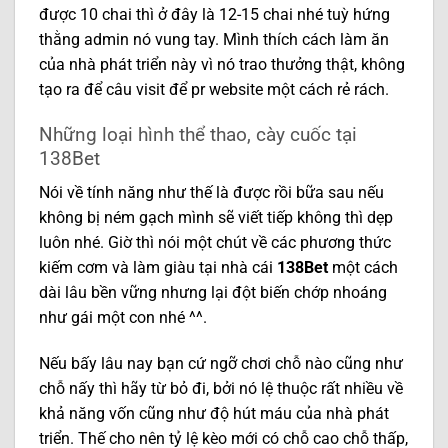
được 10 chai thì ở đây là 12-15 chai nhé tuỳ hứng
thằng admin nó vung tay. Mình thích cách làm ăn
của nhà phát triển này vì nó trao thưởng thật, không
tạo ra để câu visit để pr website một cách rẻ rách.
Những loại hình thể thao, cày cuốc tại
138Bet
Nói về tính năng như thế là được rồi bữa sau nếu
không bị ném gạch mình sẽ viết tiếp không thì dẹp
luôn nhé. Giờ thì nói một chút về các phương thức
kiếm cơm và làm giàu tại nhà cái
138Bet
một cách
dài lâu bền vững nhưng lại đột biến chớp nhoáng
như gái một con nhé ^^.
Nếu bấy lâu nay bạn cứ ngỡ chơi chỗ nào cũng như
chỗ nấy thì hãy từ bỏ đi, bởi nó lệ thuộc rất nhiều về
khả năng vốn cũng như độ hút máu của nhà phát
triển. Thế cho nên tỷ lệ kèo mới có chỗ cao chỗ thấp,