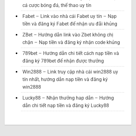
cá cược bóng đá, thể thao uy tín
Fabet – Link vào nhà cái Fabet uy tín – Nạp
tiền và đăng ký Fabet để nhận ưu đãi khủng
ZBet – Hướng dẫn link vào Zbet không chị
chặn – Nạp tiền và đăng ký nhận code khủng
789bet – Hướng dẫn chi tiết cách nạp tiền và
đăng ký 789bet để nhận được thưởng
Win2888 – Link truy cập nhà cái win2888 uy
tín nhất, hướng dẫn nạp tiền và đăng ký
win2888
Lucky88 – Nhận thưởng hap dẫn – Hướng
dẫn chi tiết nạp tiền và đăng ký Lucky88