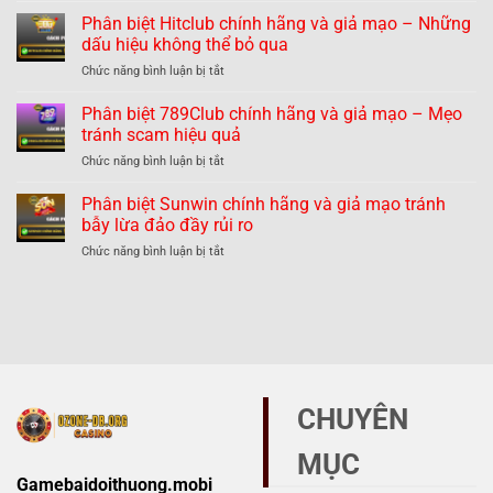
và
biệt
Phân biệt Hitclub chính hãng và giả mạo – Những
giả
Go88
mạo
dấu hiệu không thể bỏ qua
chính
nhận
ở
Chức năng bình luận bị tắt
hãng
dạng
Phân
và
dễ
biệt
Phân biệt 789Club chính hãng và giả mạo – Mẹo
giả
dàng
Hitclub
mạo
tránh scam hiệu quả
tránh
chính
–
lừa
ở
Chức năng bình luận bị tắt
hãng
Thực
đảo
Phân
và
hư
biệt
Phân biệt Sunwin chính hãng và giả mạo tránh
giả
thế
789Club
mạo
bẫy lừa đảo đầy rủi ro
nào?
chính
–
ở
Chức năng bình luận bị tắt
hãng
Những
Phân
và
dấu
biệt
giả
hiệu
Sunwin
mạo
không
chính
–
thể
hãng
Mẹo
bỏ
và
tránh
qua
giả
scam
mạo
hiệu
CHUYÊN
tránh
quả
bẫy
MỤC
lừa
đảo
Gamebaidoithuong.mobi