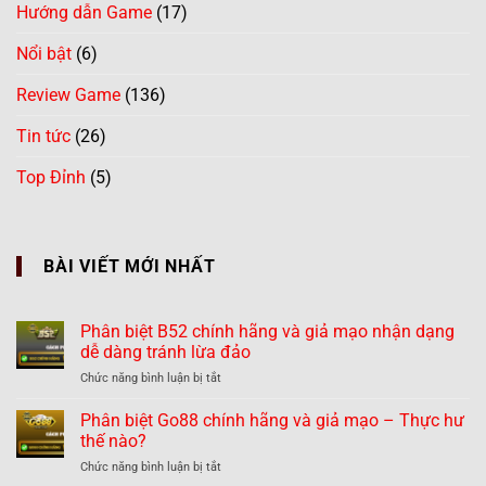
Hướng dẫn Game
(17)
Nổi bật
(6)
Review Game
(136)
Tin tức
(26)
Top Đỉnh
(5)
BÀI VIẾT MỚI NHẤT
Phân biệt B52 chính hãng và giả mạo nhận dạng
dễ dàng tránh lừa đảo
ở
Chức năng bình luận bị tắt
Phân
biệt
Phân biệt Go88 chính hãng và giả mạo – Thực hư
B52
thế nào?
chính
ở
Chức năng bình luận bị tắt
hãng
Phân