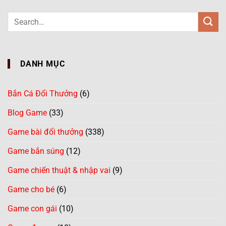
DANH MỤC
Bắn Cá Đổi Thưởng
(6)
Blog Game
(33)
Game bài đổi thưởng
(338)
Game bắn súng
(12)
Game chiến thuật & nhập vai
(9)
Game cho bé
(6)
Game con gái
(10)