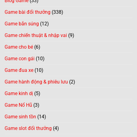
Blog Game
(33)
Game bài đổi thưởng
(338)
Game bắn súng
(12)
Game chiến thuật & nhập vai
(9)
Game cho bé
(6)
Game con gái
(10)
Game đua xe
(10)
Game hành động & phiêu lưu
(2)
Game kinh dị
(5)
Game Nổ Hũ
(3)
Game sinh tồn
(14)
Game slot đổi thưởng
(4)