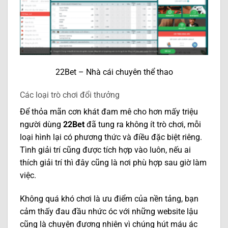
22Bet – Nhà cái chuyên thể thao
Các loại trò chơi đổi thưởng
Để thỏa mãn cơn khát đam mê cho hơn mấy triệu
người dùng
22Bet
đã tung ra không ít trò chơi, mỗi
loại hình lại có phương thức và điều đặc biệt riêng.
Tình giải trí cũng được tích hợp vào luôn, nếu ai
thích giải trí thì đây cũng là nơi phù hợp sau giờ làm
việc.
Không quá khó chơi là ưu điểm của nền tảng, bạn
cảm thấy đau đầu nhức óc với những website lậu
cũng là chuyện đương nhiên vì chúng hút máu ác