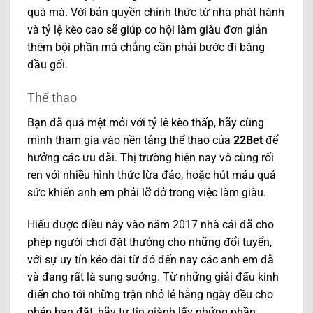
quá mà. Với bản quyền chính thức từ nhà phát hành
và tỷ lệ kèo cao sẽ giúp cơ hội làm giàu đơn giản
thêm bội phần mà chẳng cần phải bước đi bằng
đầu gối.
Thể thao
Bạn đã quá mệt mỏi với tỷ lệ kèo thấp, hãy cùng
mình tham gia vào nền tảng thể thao của
22Bet
để
hưởng các ưu đãi. Thị trường hiện nay vô cùng rối
ren với nhiều hình thức lừa đảo, hoặc hút máu quá
sức khiến anh em phải lỡ dở trong việc làm giàu.
Hiểu được điều này vào năm 2017 nhà cái đã cho
phép người chơi đặt thưởng cho những đổi tuyển,
với sự uy tín kéo dài từ đó đến nay các anh em đã
và đang rất là sung sướng. Từ những giải đấu kinh
điển cho tới những trận nhỏ lẻ hằng ngày đều cho
phép bạn đặt, hãy tự tin giành lấy những phần