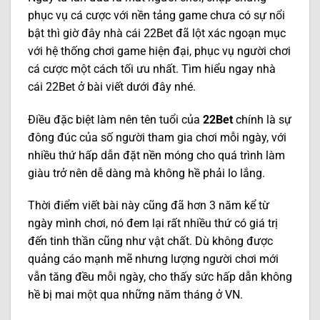
phục vụ cá cược với nền tảng game chưa có sự nổi
bật thì giờ đây nhà cái 22Bet đã lột xác ngoạn mục
với hệ thống chơi game hiện đại, phục vụ người chơi
cá cược một cách tối ưu nhất. Tìm hiểu ngay nhà
cái 22Bet ở bài viết dưới đây nhé.
Điều đặc biệt làm nên tên tuổi của
22Bet
chính là sự
đông đúc của số người tham gia chơi mỗi ngày, với
nhiều thứ hấp dẫn đặt nền móng cho quá trình làm
giàu trở nên dễ dàng mà không hề phải lo lắng.
Thời điểm viết bài này cũng đã hơn 3 năm kể từ
ngày mình chơi, nó đem lại rất nhiều thứ có giá trị
đến tinh thần cũng như vật chất. Dù không được
quảng cáo mạnh mẽ nhưng lượng người chơi mới
vẫn tăng đều mỗi ngày, cho thấy sức hấp dẫn không
hề bị mai một qua những năm tháng ở VN.