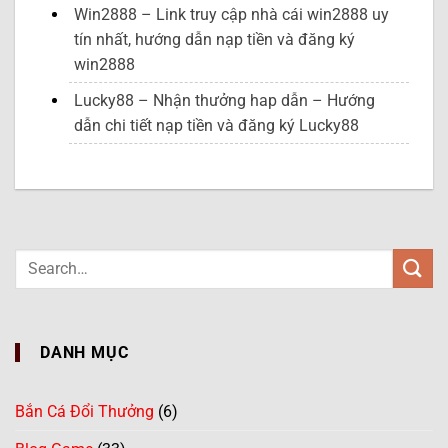
Win2888 – Link truy cập nhà cái win2888 uy
tín nhất, hướng dẫn nạp tiền và đăng ký
win2888
Lucky88 – Nhận thưởng hap dẫn – Hướng
dẫn chi tiết nạp tiền và đăng ký Lucky88
DANH MỤC
Bắn Cá Đổi Thưởng
(6)