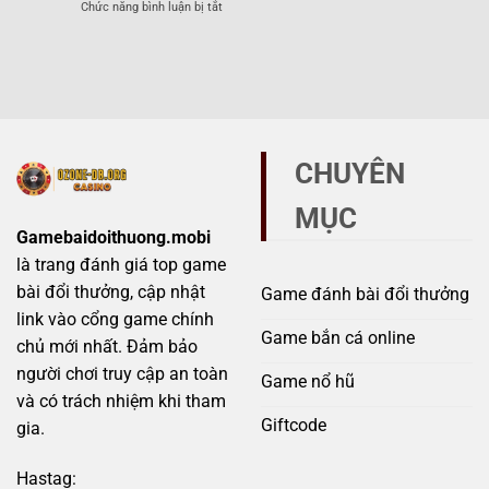
ở
Chức năng bình luận bị tắt
hãng
Những
Phân
và
dấu
biệt
giả
hiệu
Sunwin
mạo
không
chính
–
thể
hãng
Mẹo
bỏ
và
tránh
qua
giả
scam
mạo
hiệu
CHUYÊN
tránh
quả
bẫy
MỤC
lừa
đảo
Gamebaidoithuong.mobi
đầy
là trang đánh giá top game
rủi
ro
bài đổi thưởng, cập nhật
Game đánh bài đổi thưởng
link vào cổng game chính
Game bắn cá online
chủ mới nhất. Đảm bảo
người chơi truy cập an toàn
Game nổ hũ
và có trách nhiệm khi tham
Giftcode
gia.
Hastag: