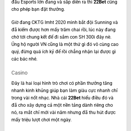
đấu Esports lớn đang và sắp diễn ra thì
22Bet
cũng
cho phép bạn đặt thưởng.
Giờ đang CKTG lmht 2020 mình bắt đội Sunning và
đã kiếm được hơn mấy trăm chai rồi, lúc này đang
chờ tới chung kết để đi sắm con SH 300i đây nè.
Ủng hộ người VN cũng là một thứ gì đó vô cùng cao
quý, đừng quá ích kỷ để rồi chẳng nhận lại được gì
các bác nhé.
Casino
Đây là hai loại hình trò chơi có phần thưởng tăng
nhanh kinh khủng giúp bạn làm giàu cực nhanh chỉ
trong vài nốt nhạc. Nhà cái
22Bet
hiểu điều đó và
đã cho xây dựng cả một nền tảng dành riêng cho
nó, ra mắt chỉ mới vài năm nhưng đã thu hút được
mấy triệu lượt chơi một ngày.