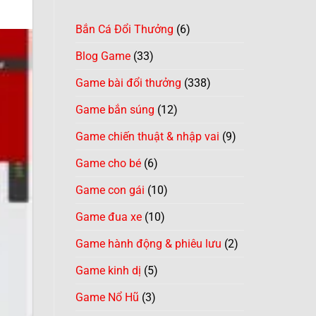
Bắn Cá Đổi Thưởng
(6)
Blog Game
(33)
Game bài đổi thưởng
(338)
Game bắn súng
(12)
Game chiến thuật & nhập vai
(9)
Game cho bé
(6)
Game con gái
(10)
Game đua xe
(10)
Game hành động & phiêu lưu
(2)
Game kinh dị
(5)
Game Nổ Hũ
(3)