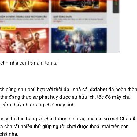
et – nhà cái 15 năm tồn tại
ích cũng như phù hợp với thời đại, nhà cái
dafabet
đã hoàn thà
 thứ đang thực sự phát huy được sự hữu ích, tốc độ máy chủ
g cảm thấy như đang chơi máy tính.
g vị trí đầu bảng về chất lượng dịch vụ, nhà cái số một Châu Á 
 ra còn rất nhiều thứ giúp người chơi được thoải mái trên con
phá nha.