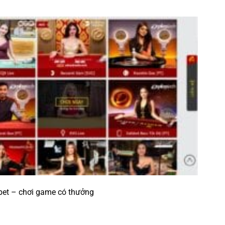
et – chơi game có thưởng