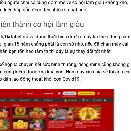
hiều người chơi có cùng đam mê về cơ hội làm giàu không khó,
sự kiện hấp dẫn đem đến nhiều sự bất ngờ.
biến thành cơ hội làm giàu
ời,
Dafabet
đã và đang thực hiện được sự uy tín theo đúng cam
ời gian 15 năm chẳng phải là con số nhỏ, nếu đã chán mấy cái
ân bạn tổn hao tâm trí thì đây là sự thay đổi tốt nhất.
 hộp là chuyện hết sức bình thường, riêng mình cũng không gi
n cũng kiếm được kha khá vốn. Hôm nay xin chia sẻ tới anh em
o dân lao động thoát khỏi cơn Covid19.