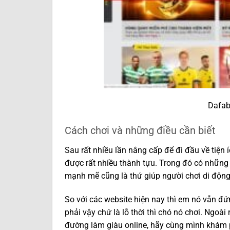
Dafab
Cách chơi và những điều cần biết
Sau rất nhiều lần nâng cấp để đi đầu về tiện 
được rất nhiều thành tựu. Trong đó có những
mạnh mẽ cũng là thứ giúp người chơi di độn
So với các website hiện nay thì em nó vẫn đứn
phải vậy chứ là lỗ thời thì chó nó chơi. Ngoài
đường làm giàu online, hãy cùng mình khám 