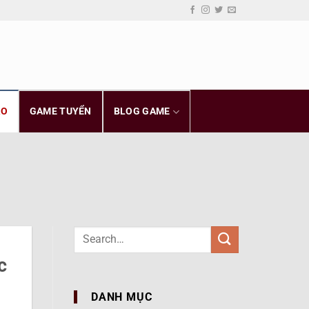
AO
GAME TUYỂN
BLOG GAME
c
DANH MỤC