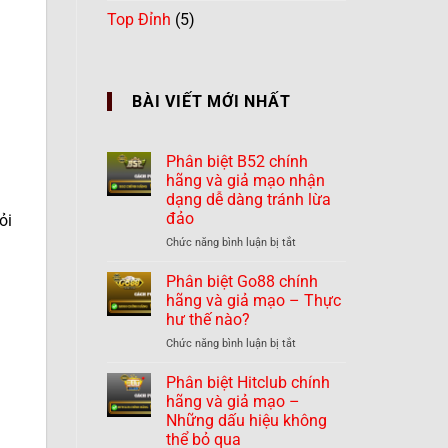
Top Đỉnh
(5)
BÀI VIẾT MỚI NHẤT
Phân biệt B52 chính
hãng và giả mạo nhận
dạng dễ dàng tránh lừa
đảo
ỏi
ở
Chức năng bình luận bị tắt
Phân
biệt
Phân biệt Go88 chính
B52
hãng và giả mạo – Thực
chính
hư thế nào?
hãng
ở
Chức năng bình luận bị tắt
và
Phân
giả
biệt
mạo
Phân biệt Hitclub chính
Go88
nhận
hãng và giả mạo –
chính
dạng
Những dấu hiệu không
hãng
dễ
thể bỏ qua
và
dàng