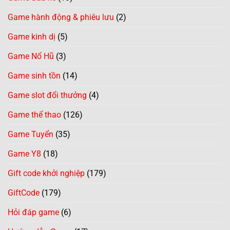
Game hành động & phiêu lưu
(2)
Game kinh dị
(5)
Game Nổ Hũ
(3)
Game sinh tồn
(14)
Game slot đổi thưởng
(4)
Game thể thao
(126)
Game Tuyển
(35)
Game Y8
(18)
Gift code khởi nghiệp
(179)
GiftCode
(179)
Hỏi đáp game
(6)