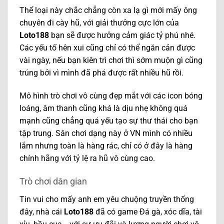
Thể loại này chắc chẳng còn xa lạ gì mới mấy ông
chuyên đi cày hũ, với giải thưởng cực lớn của
Loto188
bạn sẽ được hưởng cảm giác tỷ phú nhé.
Các yếu tố hên xui cũng chỉ có thể ngăn cản được
vài ngày, nếu bạn kiên trì chơi thì sớm muộn gì cũng
trúng bởi vì mình đã phá được rất nhiều hũ rồi.
Mô hình trò chơi vô cùng đẹp mắt với các icon bóng
loáng, âm thanh cũng khá là dịu nhẹ không quá
mạnh cũng chẳng quá yếu tạo sự thư thái cho bạn
tập trung. Sân chơi dạng này ở VN mình có nhiều
lắm nhưng toàn là hàng rác, chỉ có ở đây là hàng
chính hãng với tỷ lệ ra hũ vô cùng cao.
Trò chơi dân gian
Tin vui cho mấy anh em yêu chuộng truyền thống
đây, nhà cái
Loto188
đã có game Đá gà, xóc dĩa, tài