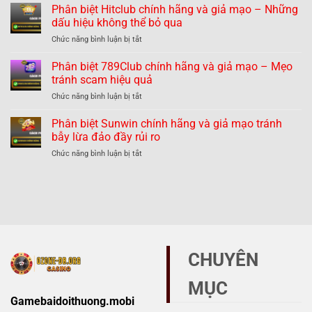
biệt
Phân biệt Hitclub chính hãng và giả mạo – Những
giả
Go88
mạo
dấu hiệu không thể bỏ qua
chính
nhận
ở
Chức năng bình luận bị tắt
hãng
dạng
Phân
và
dễ
biệt
Phân biệt 789Club chính hãng và giả mạo – Mẹo
giả
dàng
Hitclub
mạo
tránh scam hiệu quả
tránh
chính
–
lừa
ở
Chức năng bình luận bị tắt
hãng
Thực
đảo
Phân
và
hư
biệt
Phân biệt Sunwin chính hãng và giả mạo tránh
giả
thế
789Club
mạo
bẫy lừa đảo đầy rủi ro
nào?
chính
–
ở
Chức năng bình luận bị tắt
hãng
Những
Phân
và
dấu
biệt
giả
hiệu
Sunwin
mạo
không
chính
–
thể
hãng
Mẹo
bỏ
và
tránh
qua
giả
scam
mạo
hiệu
CHUYÊN
tránh
quả
bẫy
MỤC
lừa
đảo
Gamebaidoithuong.mobi
đầy