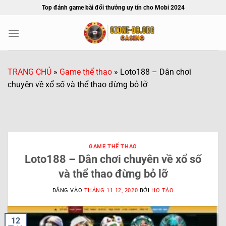
Bỏ
Top đánh game bài đổi thưởng uy tín cho Mobi 2024
qua
nội
dung
TRANG CHỦ
»
Game thể thao
»
Loto188 – Dân chơi
chuyên về xổ số và thể thao đừng bỏ lỡ
GAME THỂ THAO
Loto188 – Dân chơi chuyên về xổ số
và thể thao đừng bỏ lỡ
ĐĂNG VÀO
THÁNG 11 12, 2020
BỞI
HỌ TÀO
12