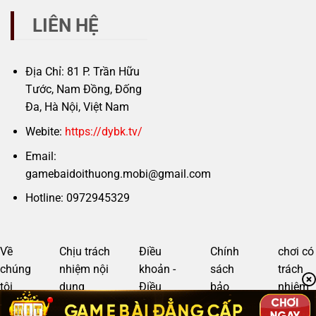
LIÊN HỆ
Địa Chỉ: 81 P. Trần Hữu
Tước, Nam Đồng, Đống
Đa, Hà Nội, Việt Nam
Webite:
https://dybk.tv/
Email:
gamebaidoithuong.mobi@gmail.com
Hotline: 0972945329
Về
Chịu trách
Điều
Chính
chơi có
chúng
nhiệm nội
khoản -
sách
trách
tôi
dung
Điều
bảo
nhiệm
kiện
mật