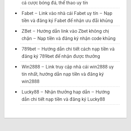
cá cược bóng đá, thể thao uy tín
Fabet – Link vào nhà cái Fabet uy tín – Nạp
tiền và đăng ký Fabet để nhận ưu đãi khủng
ZBet – Hướng dẫn link vào Zbet không chị
chặn – Nạp tiền và đăng ký nhận code khủng
789bet – Hướng dẫn chi tiết cách nạp tiền và
đăng ký 789bet để nhận được thưởng
Win2888 – Link truy cập nhà cái win2888 uy
tín nhất, hướng dẫn nạp tiền và đăng ký
win2888
Lucky88 – Nhận thưởng hap dẫn – Hướng
dẫn chi tiết nạp tiền và đăng ký Lucky88