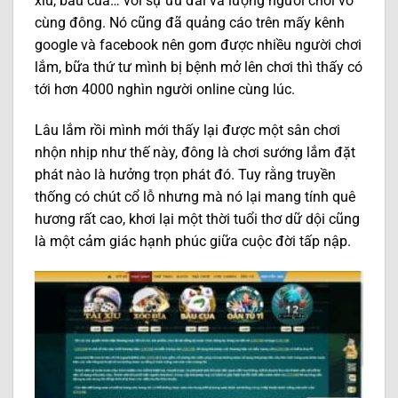
xỉu, bầu cua… với sự ưu đãi và lượng người chơi vô
cùng đông. Nó cũng đã quảng cáo trên mấy kênh
google và facebook nên gom được nhiều người chơi
lắm, bữa thứ tư mình bị bệnh mở lên chơi thì thấy có
tới hơn 4000 nghìn người online cùng lúc.
Lâu lắm rồi mình mới thấy lại được một sân chơi
nhộn nhịp như thế này, đông là chơi sướng lắm đặt
phát nào là hưởng trọn phát đó. Tuy rằng truyền
thống có chút cổ lỗ nhưng mà nó lại mang tính quê
hương rất cao, khơi lại một thời tuổi thơ dữ dội cũng
là một cảm giác hạnh phúc giữa cuộc đời tấp nập.