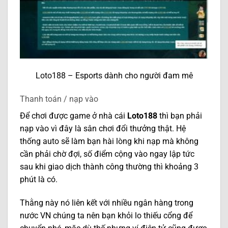
Loto188 – Esports dành cho người đam mê
Thanh toán / nạp vào
Để chơi được game ở nhà cái
Loto188
thì bạn phải
nạp vào vì đây là sân chơi đổi thưởng thật. Hệ
thống auto sẽ làm bạn hài lòng khi nạp mà không
cần phải chờ đợi, số điểm cộng vào ngay lập tức
sau khi giao dịch thành công thường thì khoảng 3
phút là có.
Thằng này nó liên kết với nhiều ngân hàng trong
nước VN chúng ta nên bạn khỏi lo thiếu cổng để