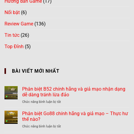
Hướng dẫn Game
(17)
Nổi bật
(6)
Review Game
(136)
Tin tức
(26)
Top Đỉnh
(5)
BÀI VIẾT MỚI NHẤT
Phân biệt B52 chính hãng và giả mạo nhận dạng
dễ dàng tránh lừa đảo
ở
Chức năng bình luận bị tắt
Phân
biệt
Phân biệt Go88 chính hãng và giả mạo – Thực hư
B52
thế nào?
chính
ở
Chức năng bình luận bị tắt
hãng
Phân
và