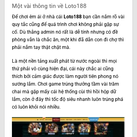
Một vài thông tin về Loto188
Để chơi êm ái ở nhà cái
Loto188
bạn cần nắm rõ vài
quy tắc cũng để quá trình chơi không phải gặp sự
cố. Dù thằng admin nó rất là dễ tính nhưng có đề
phòng vẫn là chắc ăn, một khi đã dẫn con đi chợ thì
phải nắm tay thật chặt mà.
Là một nền tảng xuất phát từ nước ngoài thì mọi
thứ phải vô cùng hiện đại, cái này chắc ai cũng
thích bởi cảm giác được làm người tiên phong nó
sướng lắm. Chơi game trúng thưởng tầm vài trăm
chai mà gặp mấy cái hệ thống cùi thì hồi hộp dữ
lắm, còn ở đây thì tốc độ siêu nhanh luôn trúng phá
có luôn khỏi nói nhiều.