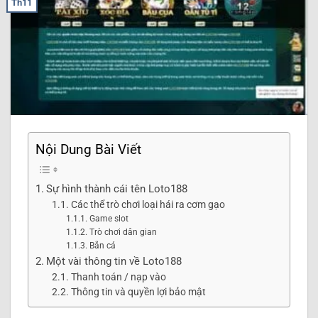
Th11
Nội Dung Bài Viết
Sự hình thành cái tên Loto188
Các thể trò chơi loại hái ra cơm gạo
Game slot
Trò chơi dân gian
Bắn cá
Một vài thông tin về Loto188
Thanh toán / nạp vào
Thông tin và quyền lợi bảo mật