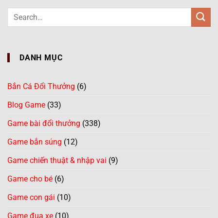
DANH MỤC
Bắn Cá Đổi Thưởng
(6)
Blog Game
(33)
Game bài đổi thưởng
(338)
Game bắn súng
(12)
Game chiến thuật & nhập vai
(9)
Game cho bé
(6)
Game con gái
(10)
Game đua xe
(10)