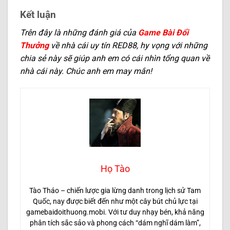
Kết luận
Trên đây là những đánh giá của
Game Bài Đổi
Thưởng
về nhà cái uy tín RED88, hy vọng với những
chia sẻ này sẽ giúp anh em có cái nhìn tổng quan về
nhà cái này. Chúc anh em may mắn!
Họ Tào
Tào Tháo – chiến lược gia lừng danh trong lịch sử Tam
Quốc, nay được biết đến như một cây bút chủ lực tại
gamebaidoithuong.mobi. Với tư duy nhạy bén, khả năng
phân tích sắc sảo và phong cách “dám nghĩ dám làm”,