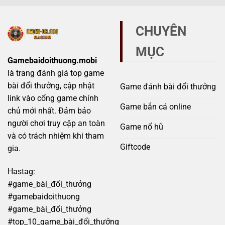
và
tránh
qua
giả
scam
mạo
hiệu
CHUYÊN
tránh
quả
bẫy
MỤC
lừa
đảo
Gamebaidoithuong.mobi
đầy
là trang đánh giá top game
rủi
ro
bài đổi thưởng, cập nhật
Game đánh bài đổi thưởng
link vào cổng game chính
Game bắn cá online
chủ mới nhất. Đảm bảo
người chơi truy cập an toàn
Game nổ hũ
và có trách nhiệm khi tham
Giftcode
gia.
Hastag:
#game_bài_đổi_thưởng
#gamebaidoithuong
#game_bài_đổi_thưởng
#top_10_game_bài_đổi_thưởng