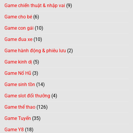
Game chiến thuật & nhập vai
(9)
Game cho bé
(6)
Game con gái
(10)
Game đua xe
(10)
Game hành động & phiêu lưu
(2)
Game kinh dị
(5)
Game Nổ Hũ
(3)
Game sinh tồn
(14)
Game slot đổi thưởng
(4)
Game thể thao
(126)
Game Tuyển
(35)
Game Y8
(18)