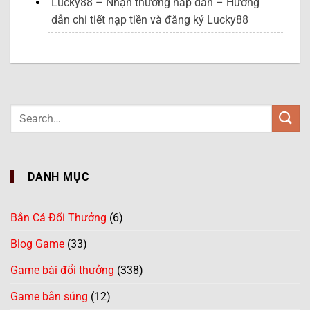
Lucky88 – Nhận thưởng hap dẫn – Hướng
dẫn chi tiết nạp tiền và đăng ký Lucky88
DANH MỤC
Bắn Cá Đổi Thưởng
(6)
Blog Game
(33)
Game bài đổi thưởng
(338)
Game bắn súng
(12)