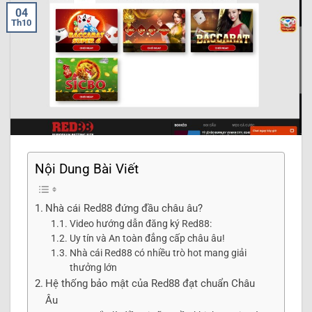
04
Th10
Nội Dung Bài Viết
Nhà cái Red88 đứng đầu châu âu?
Video hướng dẫn đăng ký Red88:
Uy tín và An toàn đẳng cấp châu âu!
Nhà cái Red88 có nhiều trò hot mang giải
thưởng lớn
Hệ thống bảo mật của Red88 đạt chuẩn Châu
Âu