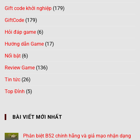
Gift code khởi nghiệp
(179)
GiftCode
(179)
Hỏi đáp game
(6)
Hướng dẫn Game
(17)
Nổi bật
(6)
Review Game
(136)
Tin tức
(26)
Top Đỉnh
(5)
BÀI VIẾT MỚI NHẤT
Phân biệt B52 chính hãng và giả mạo nhận dạng