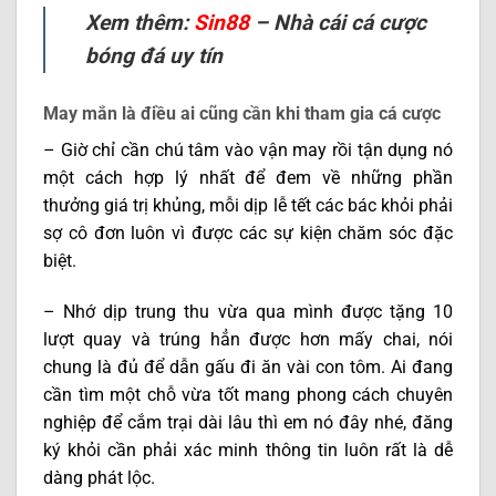
Xem thêm:
Sin88
– Nhà cái cá cược
bóng đá uy tín
May mắn là điều ai cũng cần khi tham gia cá cược
– Giờ chỉ cần chú tâm vào vận may rồi tận dụng nó
một cách hợp lý nhất để đem về những phần
thưởng giá trị khủng, mỗi dịp lễ tết các bác khỏi phải
sợ cô đơn luôn vì được các sự kiện chăm sóc đặc
biệt.
– Nhớ dịp trung thu vừa qua mình được tặng 10
lượt quay và trúng hẳn được hơn mấy chai, nói
chung là đủ để dẫn gấu đi ăn vài con tôm. Ai đang
cần tìm một chỗ vừa tốt mang phong cách chuyên
nghiệp để cắm trại dài lâu thì em nó đây nhé, đăng
ký khỏi cần phải xác minh thông tin luôn rất là dễ
dàng phát lộc.