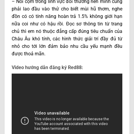
– Nổi cộm trong lĩnh vực đổi thưởng nên mình cũng
phải lao đầu vào thử cho biết mùi hũ thơm, nghe
đồn có có tính năng hoàn trả 1.5% không giới hạn
nữa coi như có hậu rồi. Đọc sơ thông tin từ trang
chủ thì em nó thuộc đẳng cấp đúng tiêu chuẩn của
Châu Âu khó tính, các hình thức giải trí đầy đủ từ
nhỏ cho tới lớn đảm bảo nhu cầu yếu mạnh đều
được thoả mãn.
Video hướng dẫn đăng ký Red88: