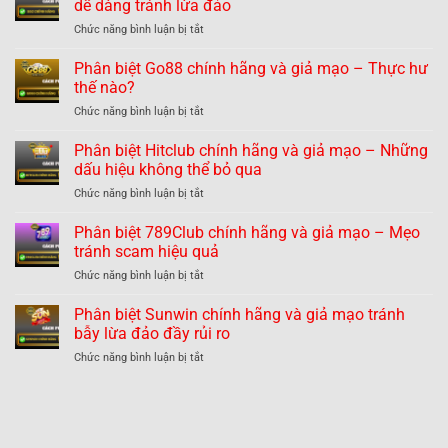
dễ dàng tránh lừa đảo
ở
Chức năng bình luận bị tắt
Phân
biệt
Phân biệt Go88 chính hãng và giả mạo – Thực hư
B52
thế nào?
chính
ở
Chức năng bình luận bị tắt
hãng
Phân
và
biệt
Phân biệt Hitclub chính hãng và giả mạo – Những
giả
Go88
mạo
dấu hiệu không thể bỏ qua
chính
nhận
ở
Chức năng bình luận bị tắt
hãng
dạng
Phân
và
dễ
biệt
Phân biệt 789Club chính hãng và giả mạo – Mẹo
giả
dàng
Hitclub
mạo
tránh scam hiệu quả
tránh
chính
–
lừa
ở
Chức năng bình luận bị tắt
hãng
Thực
đảo
Phân
và
hư
biệt
Phân biệt Sunwin chính hãng và giả mạo tránh
giả
thế
789Club
mạo
bẫy lừa đảo đầy rủi ro
nào?
chính
–
ở
Chức năng bình luận bị tắt
hãng
Những
Phân
và
dấu
biệt
giả
hiệu
Sunwin
mạo
không
chính
–
thể
hãng
Mẹo
bỏ