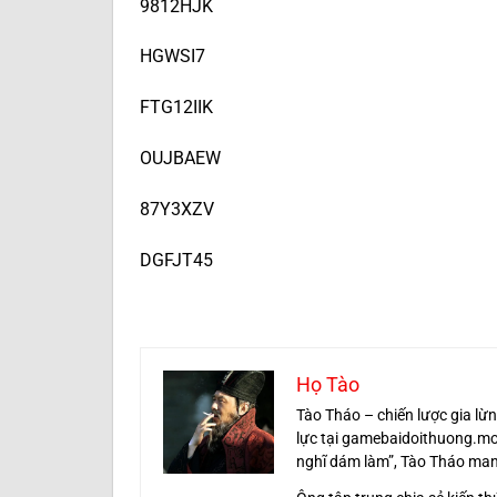
9812HJK
HGWSI7
FTG12IIK
OUJBAEW
87Y3XZV
DGFJT45
Họ Tào
Tào Tháo – chiến lược gia lừ
lực tại gamebaidoithuong.mo
nghĩ dám làm”, Tào Tháo man