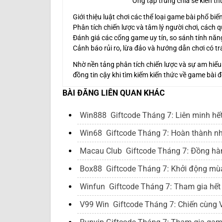
Ông tập trung chia sẻ kiến t
Giới thiệu luật chơi các thể loại game bài phổ b
Phân tích chiến lược và tâm lý người chơi, cách 
Đánh giá các cổng game uy tín, so sánh tính năn
Cảnh báo rủi ro, lừa đảo và hướng dẫn chơi có t
Nhờ nền tảng phân tích chiến lược và sự am hiể
đồng tin cậy khi tìm kiếm kiến thức về game bài 
BÀI ĐĂNG LIÊN QUAN KHÁC
Win888 Giftcode Tháng 7: Liên minh hết
Win68 Giftcode Tháng 7: Hoàn thành nh
Macau Club Giftcode Tháng 7: Đồng hà
Box88 Giftcode Tháng 7: Khởi động mùa 
Winfun Giftcode Tháng 7: Tham gia hết 
V99 Win Giftcode Tháng 7: Chiến cùng 