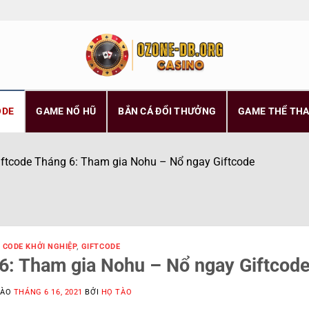
ODE
GAME NỔ HŨ
BẮN CÁ ĐỔI THƯỞNG
GAME THỂ TH
ftcode Tháng 6: Tham gia Nohu – Nổ ngay Giftcode
 CODE KHỞI NGHIỆP
,
GIFTCODE
6: Tham gia Nohu – Nổ ngay Giftcod
VÀO
THÁNG 6 16, 2021
BỞI
HỌ TÀO