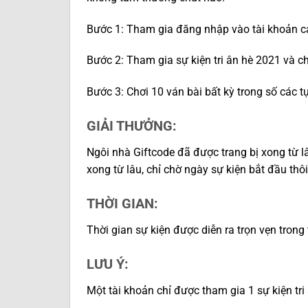
Bước 1: Tham gia đăng nhập vào tài khoản c
Bước 2: Tham gia sự kiện tri ân hè 2021 và 
Bước 3: Chơi 10 ván bài bất kỳ trong số các
GIẢI THƯỞNG:
Ngôi nhà Giftcode đã được trang bị xong từ l
xong từ lâu, chỉ chờ ngày sự kiện bắt đầu thôi
THỜI GIAN:
Thời gian sự kiện được diễn ra trọn vẹn trong
LƯU Ý:
Một tài khoản chỉ được tham gia 1 sự kiện tri 