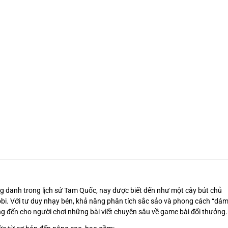
ng danh trong lịch sử Tam Quốc, nay được biết đến như một cây bút chủ
bi. Với tư duy nhạy bén, khả năng phân tích sắc sảo và phong cách “dá
g đến cho người chơi những bài viết chuyên sâu về game bài đổi thưởng.