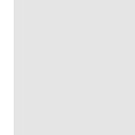
rủi
ro