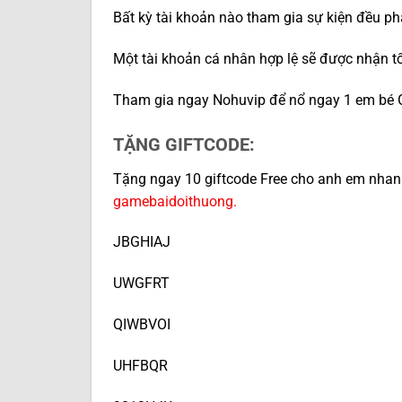
Bất kỳ tài khoản nào tham gia sự kiện đều ph
Một tài khoản cá nhân hợp lệ sẽ được nhận tố
Tham gia ngay Nohuvip để nổ ngay 1 em bé G
TẶNG GIFTCODE:
Tặng ngay 10 giftcode Free cho anh em nhanh 
gamebaidoithuong.
JBGHIAJ
UWGFRT
QIWBVOI
UHFBQR