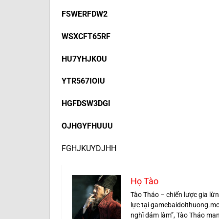
FSWERFDW2
WSXCFT65RF
HU7YHJKOU
YTR567IOIU
HGFDSW3DGI
OJHGYFHUUU
FGHJKUYDJHH
Họ Tào
Tào Tháo – chiến lược gia lừ
lực tại gamebaidoithuong.mo
nghĩ dám làm”, Tào Tháo man