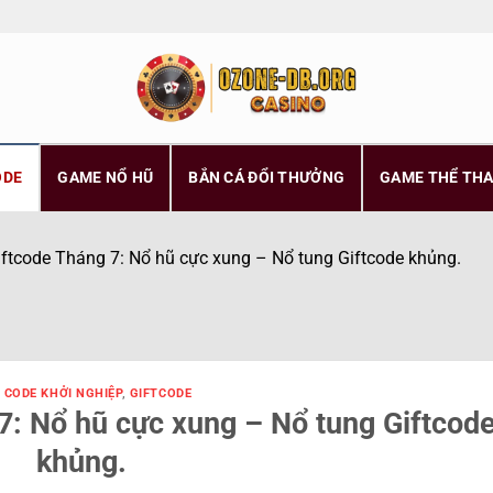
ODE
GAME NỔ HŨ
BẮN CÁ ĐỔI THƯỞNG
GAME THỂ TH
ftcode Tháng 7: Nổ hũ cực xung – Nổ tung Giftcode khủng.
 CODE KHỞI NGHIỆP
,
GIFTCODE
7: Nổ hũ cực xung – Nổ tung Giftcod
khủng.