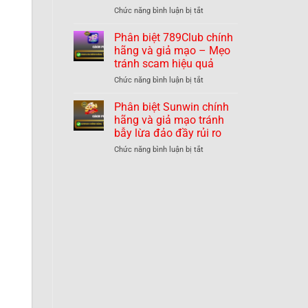
giả
tránh
ở
Chức năng bình luận bị tắt
mạo
lừa
Phân
–
đảo
biệt
Phân biệt 789Club chính
Thực
Hitclub
hãng và giả mạo – Mẹo
hư
chính
tránh scam hiệu quả
thế
hãng
nào?
ở
Chức năng bình luận bị tắt
và
Phân
giả
biệt
mạo
Phân biệt Sunwin chính
789Club
–
hãng và giả mạo tránh
chính
Những
bẫy lừa đảo đầy rủi ro
hãng
dấu
ở
Chức năng bình luận bị tắt
và
hiệu
Phân
giả
không
biệt
mạo
thể
Sunwin
–
bỏ
chính
Mẹo
qua
hãng
tránh
và
scam
giả
hiệu
mạo
quả
tránh
bẫy
lừa
đảo
đầy