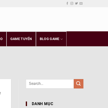
AO
GAME TUYỂN
BLOG GAME
e
DANH MỤC