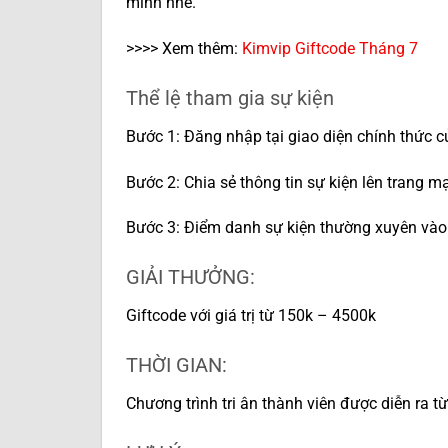
mình nhé.
>>>> Xem thêm:
Kimvip Giftcode Tháng 7
Thể lệ tham gia sự kiện
Bước 1: Đăng nhập tại giao diện chính thức c
Bước 2: Chia sẻ thông tin sự kiện lên trang mạ
Bước 3: Điểm danh sự kiện thường xuyên vào
GIẢI THƯỞNG:
Giftcode với giá trị từ 150k – 4500k
THỜI GIAN:
Chương trình tri ân thành viên được diễn ra 