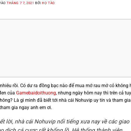
VÀO
THÁNG 7 7, 2021
BỞI
HỌ TÀO
nhiêu rồi. Có dư ra đồng bạc nào để mua mớ rau mớ cỏ không 
 đen của
Gamebaidoithuong
, nhưng ngày hôm nay thì trên cả tuy
hông? Là gì mình đã biết tới nhà cái Nohuvip uy tín và tham gia
 tham gia ngay anh em ơi.
t lời, nhà cái Nohuvip nổi tiếng xưa nay về các giao
iao dịch cá cược rất khổng lồ. Hệ thống thành viên