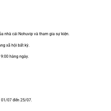
ủa nhà cái Nohuvip và tham gia sự kiện.
ng xã hội bất kỳ.
 9:00 hàng ngày.
từ 01/07 đến 25/07.