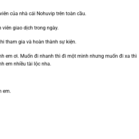
viên của nhà cái Nohuvip trên toàn cầu.
 viên giao dịch trong ngày.
hi tham gia và hoàn thành sự kiện.
anh em ơi. Muốn đi nhanh thì đi một mình nhưng muốn đi xa thì
h em nhiều tài lộc nha.
h em.