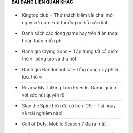
BÀI ĐĂNG LIÊN QUAN KHÁC
Kingtop club – Thử thách kiếm vài chai mỗi
ngày với game rút thưởng nổ hũ cực đỉnh
Danh sách các dòng game hay trên điện thoại
hoàn toàn miễn phí
Đánh giá Crying Suns – Tập trung tất cả điểm
thú vị, sáng tạo và thu hút
Đánh giá Randonautica – Ứng dụng đầy phiêu
lưu, thú vị
Review My Talking Tom Friends: Game giải trí
với sức hút quyến rũ
Slay the Spire hiện đã có trên iOS – Tải ngay
và trải nghiệm nào!
Call of Duty: Mobile Season 7 đã ra mắt