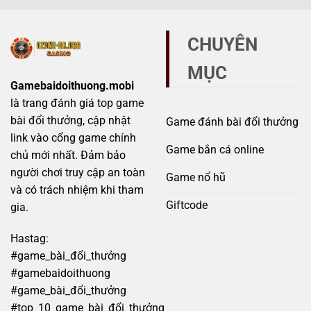
bỏ
và
tránh
qua
giả
scam
mạo
hiệu
CHUYÊN
tránh
quả
bẫy
MỤC
lừa
đảo
Gamebaidoithuong.mobi
đầy
là trang đánh giá top game
rủi
ro
bài đổi thưởng, cập nhật
Game đánh bài đổi thưởng
link vào cổng game chính
Game bắn cá online
chủ mới nhất. Đảm bảo
người chơi truy cập an toàn
Game nổ hũ
và có trách nhiệm khi tham
Giftcode
gia.
Hastag:
#game_bài_đổi_thưởng
#gamebaidoithuong
#game_bài_đổi_thưởng
#top_10_game_bài_đổi_thưởng