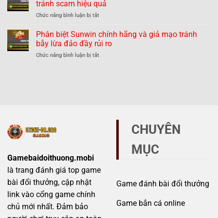
mạo
tránh scam hiệu quả
tránh
chính
–
lừa
ở
Chức năng bình luận bị tắt
hãng
Thực
đảo
Phân
và
hư
biệt
Phân biệt Sunwin chính hãng và giả mạo tránh
giả
thế
789Club
mạo
bẫy lừa đảo đầy rủi ro
nào?
chính
–
ở
Chức năng bình luận bị tắt
hãng
Những
Phân
và
dấu
biệt
giả
hiệu
Sunwin
mạo
không
chính
–
thể
hãng
Mẹo
bỏ
và
tránh
qua
giả
scam
mạo
hiệu
CHUYÊN
tránh
quả
bẫy
MỤC
lừa
đảo
Gamebaidoithuong.mobi
đầy
là trang đánh giá top game
rủi
ro
bài đổi thưởng, cập nhật
Game đánh bài đổi thưởng
link vào cổng game chính
Game bắn cá online
chủ mới nhất. Đảm bảo