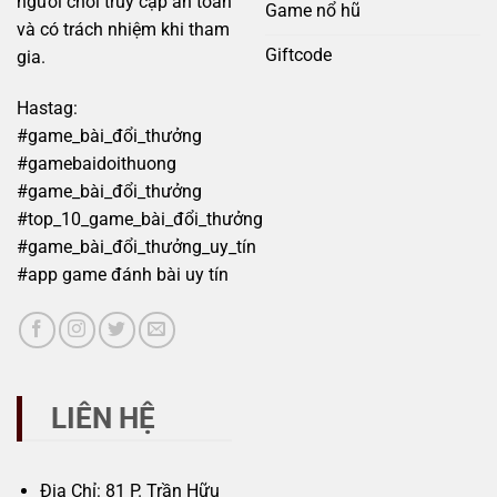
người chơi truy cập an toàn
Game nổ hũ
và có trách nhiệm khi tham
Giftcode
gia.
Hastag:
#game_bài_đổi_thưởng
#gamebaidoithuong
#game_bài_đổi_thưởng
#top_10_game_bài_đổi_thưởng
#game_bài_đổi_thưởng_uy_tín
#app game đánh bài uy tín
LIÊN HỆ
Địa Chỉ: 81 P. Trần Hữu