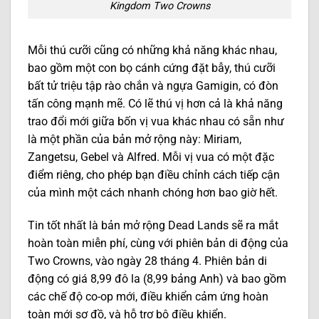
Kingdom Two Crowns
Mỗi thú cưỡi cũng có những khả năng khác nhau,
bao gồm một con bọ cánh cứng đặt bẫy, thú cưỡi
bất tử triệu tập rào chắn và ngựa Gamigin, có đòn
tấn công mạnh mẽ. Có lẽ thú vị hơn cả là khả năng
trao đổi mới giữa bốn vị vua khác nhau có sẵn như
là một phần của bản mở rộng này: Miriam,
Zangetsu, Gebel và Alfred. Mỗi vị vua có một đặc
điểm riêng, cho phép bạn điều chỉnh cách tiếp cận
của mình một cách nhanh chóng hơn bao giờ hết.
Tin tốt nhất là bản mở rộng Dead Lands sẽ ra mắt
hoàn toàn miễn phí, cùng với phiên bản di động của
Two Crowns, vào ngày 28 tháng 4. Phiên bản di
động có giá 8,99 đô la (8,99 bảng Anh) và bao gồm
các chế độ co-op mới, điều khiển cảm ứng hoàn
toàn mới sơ đồ, và hỗ trợ bộ điều khiển.