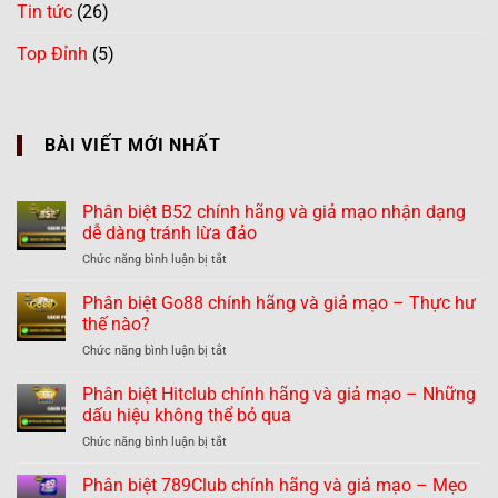
Tin tức
(26)
Top Đỉnh
(5)
BÀI VIẾT MỚI NHẤT
Phân biệt B52 chính hãng và giả mạo nhận dạng
dễ dàng tránh lừa đảo
ở
Chức năng bình luận bị tắt
Phân
biệt
Phân biệt Go88 chính hãng và giả mạo – Thực hư
B52
thế nào?
chính
ở
Chức năng bình luận bị tắt
hãng
Phân
và
biệt
Phân biệt Hitclub chính hãng và giả mạo – Những
giả
Go88
mạo
dấu hiệu không thể bỏ qua
chính
nhận
ở
Chức năng bình luận bị tắt
hãng
dạng
Phân
và
dễ
biệt
Phân biệt 789Club chính hãng và giả mạo – Mẹo
giả
dàng
Hitclub