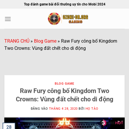
Bỏ
Top đánh game bài đổi thưởng uy tín cho Mobi 2024
qua
nội
dung
TRANG CHỦ
»
Blog Game
»
Raw Fury công bố Kingdom
Two Crowns: Vùng đất chết cho di động
BLOG GAME
Raw Fury công bố Kingdom Two
Crowns: Vùng đất chết cho di động
ĐĂNG VÀO
THÁNG 4 28, 2020
BỞI
HỌ TÀO
28