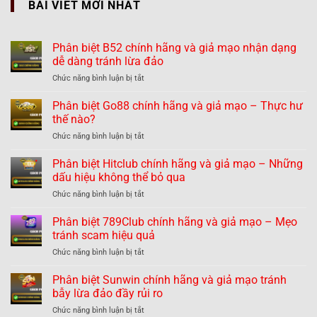
BÀI VIẾT MỚI NHẤT
Phân biệt B52 chính hãng và giả mạo nhận dạng
dễ dàng tránh lừa đảo
ở
Chức năng bình luận bị tắt
Phân
biệt
Phân biệt Go88 chính hãng và giả mạo – Thực hư
B52
thế nào?
chính
ở
Chức năng bình luận bị tắt
hãng
Phân
và
biệt
Phân biệt Hitclub chính hãng và giả mạo – Những
giả
Go88
mạo
dấu hiệu không thể bỏ qua
chính
nhận
ở
Chức năng bình luận bị tắt
hãng
dạng
Phân
và
dễ
biệt
Phân biệt 789Club chính hãng và giả mạo – Mẹo
giả
dàng
Hitclub
mạo
tránh scam hiệu quả
tránh
chính
–
lừa
ở
Chức năng bình luận bị tắt
hãng
Thực
đảo
Phân
và
hư
biệt
Phân biệt Sunwin chính hãng và giả mạo tránh
giả
thế
789Club
mạo
bẫy lừa đảo đầy rủi ro
nào?
chính
–
ở
Chức năng bình luận bị tắt
hãng
Những