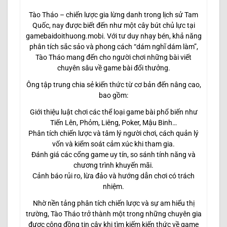
Tào Tháo – chiến lược gia lừng danh trong lịch sử Tam
Quốc, nay được biết đến như một cây bút chủ lực tại
gamebaidoithuong.mobi. Với tư duy nhạy bén, khả năng
phân tích sắc sảo và phong cách “dám nghĩ dám làm”,
Tào Tháo mang đến cho người chơi những bài viết
chuyên sâu về game bài đổi thưởng.
Ông tập trung chia sẻ kiến thức từ cơ bản đến nâng cao,
bao gồm:
Giới thiệu luật chơi các thể loại game bài phổ biến như
Tiến Lên, Phỏm, Liêng, Poker, Mậu Binh…
Phân tích chiến lược và tâm lý người chơi, cách quản lý
vốn và kiểm soát cảm xúc khi tham gia.
Đánh giá các cổng game uy tín, so sánh tính năng và
chương trình khuyến mãi.
Cảnh báo rủi ro, lừa đảo và hướng dẫn chơi có trách
nhiệm.
Nhờ nền tảng phân tích chiến lược và sự am hiểu thị
trường, Tào Tháo trở thành một trong những chuyên gia
được cộng đồng tin cậy khi tìm kiếm kiến thức về game