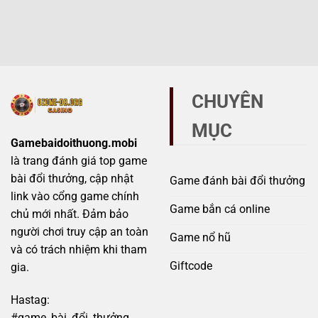
Phân
và
dấu
biệt
giả
hiệu
Sunwin
mạo
không
chính
–
thể
hãng
Mẹo
bỏ
và
tránh
qua
giả
scam
mạo
hiệu
CHUYÊN
tránh
quả
bẫy
MỤC
lừa
đảo
Gamebaidoithuong.mobi
đầy
là trang đánh giá top game
rủi
ro
bài đổi thưởng, cập nhật
Game đánh bài đổi thưởng
link vào cổng game chính
Game bắn cá online
chủ mới nhất. Đảm bảo
người chơi truy cập an toàn
Game nổ hũ
và có trách nhiệm khi tham
Giftcode
gia.
Hastag:
#game_bài_đổi_thưởng