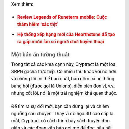
Xem thêm:
Review Legends of Runeterra mobile: Cuộc
thám hiểm ‘xác thịt’
Hệ thống xếp hạng mới của Hearthstone đã tạo
ra gấp mười lần số người chơi huyền thoại
Một bản án tường thuật
Trong tất cả các khía cạnh này, Cryptract là một loại
SRPG gacha trực tiếp. Có nhiều thứ khác với nó hơn
và chúng tôi có thể bao quát, bao gồm cả hệ thống
bang hội (được gọi là Unions), diễn biến đơn vị, v.v.,
nhưng cốt lõi, nó là một trải nghiệm khá quen thuộc.
Để tìm ra sự đổi mới, bạn cần đứng lại và chiêm
ngưỡng câu chuyện. Thay vì đồ họa 3D cao cấp lạ
mắt, Cryptract có cách trình bày sách truyện đơn
giản và các đoạn văn bản gợi mở để đọc, hầu hết