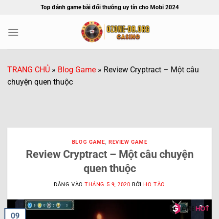
Bỏ
Top đánh game bài đổi thưởng uy tín cho Mobi 2024
qua
nội
dung
TRANG CHỦ
»
Blog Game
»
Review Cryptract – Một câu
chuyện quen thuộc
BLOG GAME
,
REVIEW GAME
Review Cryptract – Một câu chuyện
quen thuộc
ĐĂNG VÀO
THÁNG 5 9, 2020
BỞI
HỌ TÀO
09