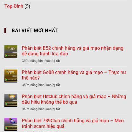
Top Đỉnh
(5)
BÀI VIẾT MỚI NHẤT
Phân biệt B52 chính hãng và giả mạo nhận dạng
dễ dàng tránh lừa đảo
ở
Chức năng bình luận bị tắt
Phân
biệt
Phân biệt Go88 chính hãng và giả mạo – Thực hư
B52
thế nào?
chính
ở
Chức năng bình luận bị tắt
hãng
Phân
và
biệt
Phân biệt Hitclub chính hãng và giả mạo – Những
giả
Go88
mạo
dấu hiệu không thể bỏ qua
chính
nhận
ở
Chức năng bình luận bị tắt
hãng
dạng
Phân
và
dễ
biệt
Phân biệt 789Club chính hãng và giả mạo – Mẹo
giả
dàng
Hitclub
mạo
tránh scam hiệu quả
tránh
chính
–
lừa