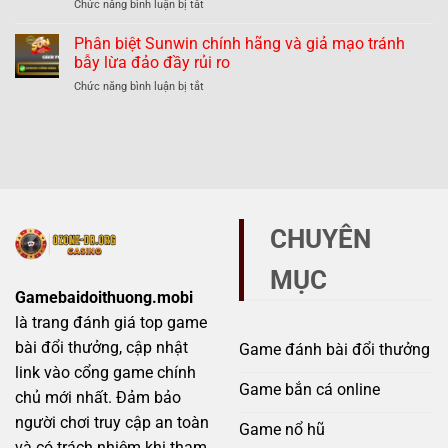
ở
Chức năng bình luận bị tắt
hãng
Thực
đảo
Phân
và
hư
biệt
Phân biệt Sunwin chính hãng và giả mạo tránh
giả
thế
789Club
mạo
bẫy lừa đảo đầy rủi ro
nào?
chính
–
ở
Chức năng bình luận bị tắt
hãng
Những
Phân
và
dấu
biệt
giả
hiệu
Sunwin
mạo
không
chính
–
thể
hãng
Mẹo
bỏ
và
tránh
qua
giả
scam
mạo
hiệu
CHUYÊN
tránh
quả
bẫy
MỤC
lừa
đảo
Gamebaidoithuong.mobi
đầy
là trang đánh giá top game
rủi
ro
bài đổi thưởng, cập nhật
Game đánh bài đổi thưởng
link vào cổng game chính
Game bắn cá online
chủ mới nhất. Đảm bảo
người chơi truy cập an toàn
Game nổ hũ
và có trách nhiệm khi tham