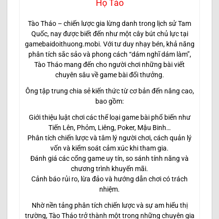
Họ Tào
Tào Tháo – chiến lược gia lừng danh trong lịch sử Tam
Quốc, nay được biết đến như một cây bút chủ lực tại
gamebaidoithuong.mobi. Với tư duy nhạy bén, khả năng
phân tích sắc sảo và phong cách “dám nghĩ dám làm”,
Tào Tháo mang đến cho người chơi những bài viết
chuyên sâu về game bài đổi thưởng.
Ông tập trung chia sẻ kiến thức từ cơ bản đến nâng cao,
bao gồm:
Giới thiệu luật chơi các thể loại game bài phổ biến như
Tiến Lên, Phỏm, Liêng, Poker, Mậu Binh…
Phân tích chiến lược và tâm lý người chơi, cách quản lý
vốn và kiểm soát cảm xúc khi tham gia.
Đánh giá các cổng game uy tín, so sánh tính năng và
chương trình khuyến mãi.
Cảnh báo rủi ro, lừa đảo và hướng dẫn chơi có trách
nhiệm.
Nhờ nền tảng phân tích chiến lược và sự am hiểu thị
trường, Tào Tháo trở thành một trong những chuyên gia