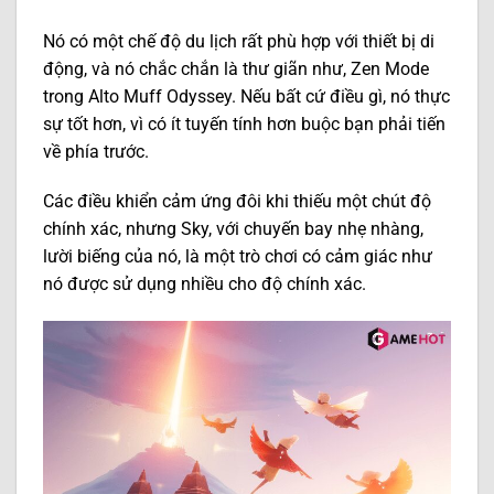
Nó có một chế độ du lịch rất phù hợp với thiết bị di
động, và nó chắc chắn là thư giãn như, Zen Mode
trong Alto Muff Odyssey. Nếu bất cứ điều gì, nó thực
sự tốt hơn, vì có ít tuyến tính hơn buộc bạn phải tiến
về phía trước.
Các điều khiển cảm ứng đôi khi thiếu một chút độ
chính xác, nhưng Sky, với chuyến bay nhẹ nhàng,
lười biếng của nó, là một trò chơi có cảm giác như
nó được sử dụng nhiều cho độ chính xác.