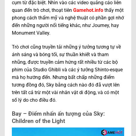
cụm từ đặc biệt. Nhìn vào các video quảng cáo liên
quan đến trò chơi, thoạt tiên
Gamehot.info
thấy một
phong cách thẩm mỹ và nghệ thuật có phần gợi nhớ
đến những người nổi tiếng khác, như Journey, hay
Monument Valley.
Trò chơi cũng truyền tải những ý tưởng tương tự về
ánh sáng và bóng tối, sự thuần khiết và tham
nhũng, được truyền cảm hứng rất nhiều từ các bộ
phim của Studio Ghibli và các ý tưởng Shinto-esque
mà họ hướng đến. Nhưng bất chấp những điểm
tương đồng đó, Sky bằng cách nào đó đã vượt lên
trên tất cả trừ một vài nhân vật di động, và có một
số lý do cho điều đó.
Bay – Điểm nhấn ấn tượng của Sky:
Children of the Light