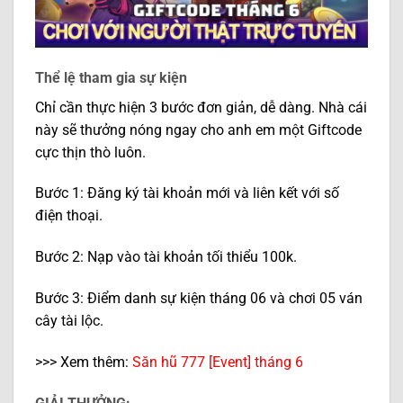
Thể lệ tham gia sự kiện
Chỉ cần thực hiện 3 bước đơn giản, dễ dàng. Nhà cái
này sẽ thưởng nóng ngay cho anh em một Giftcode
cực thịn thò luôn.
Bước 1: Đăng ký tài khoản mới và liên kết với số
điện thoại.
Bước 2: Nạp vào tài khoản tối thiểu 100k.
Bước 3: Điểm danh sự kiện tháng 06 và chơi 05 ván
cây tài lộc.
>>> Xem thêm:
Săn hũ 777 [Event] tháng 6