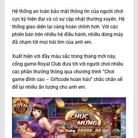
Hệ thống an toàn bảo mật thông tin của người chơi
cực kỳ hiện đại và có sự cập nhật thường xuyên. Hệ
thống giao diện lại càng hoàn chỉnh hơn. Với các
phiên bản trên nhiều hệ điều hành, nhiều dòng máy
đã chạm tới mọi trái tim của anh em.
Xuất hiện với đầy màu sắc trong tháng mới này,
cổng game Royal Club đưa tới với người chơi nhiều
các phần thưởng thông qua chương trình “Chơi
game đỉnh cao – Giftcode hoàn hảo” chắc chắn sẽ
để lại nhiều ấn tượng cho anh em.