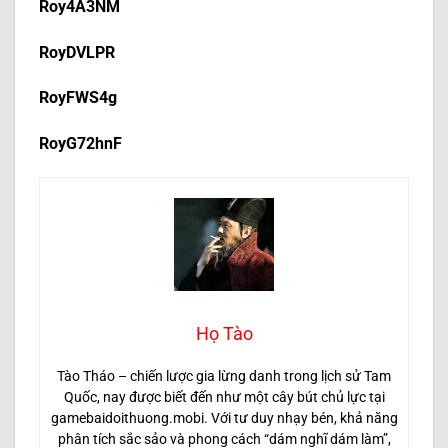
Roy4A3NM
RoyDVLPR
RoyFWS4g
RoyG72hnF
Họ Tào
Tào Tháo – chiến lược gia lừng danh trong lịch sử Tam
Quốc, nay được biết đến như một cây bút chủ lực tại
gamebaidoithuong.mobi. Với tư duy nhạy bén, khả năng
phân tích sắc sảo và phong cách “dám nghĩ dám làm”,