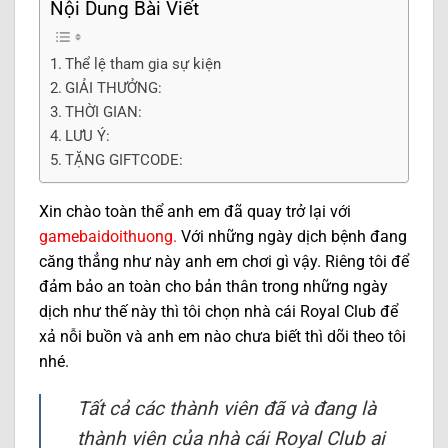
Nội Dung Bài Viết
Thể lệ tham gia sự kiện
GIẢI THƯỞNG:
THỜI GIAN:
LƯU Ý:
TẶNG GIFTCODE:
Xin chào toàn thể anh em đã quay trở lại với
gamebaidoithuong.
Với những ngày dịch bệnh đang
căng thẳng như này anh em chơi gì vậy. Riêng tôi để
đảm bảo an toàn cho bản thân trong những ngày
dịch như thế này thì tôi chọn nhà cái Royal Club để
xả nỗi buồn và anh em nào chưa biết thì dõi theo tôi
nhé.
Tất cả các thành viên đã và đang là
thành viên của nhà cái Royal Club ai