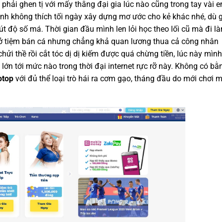
nh phải ghen tị với mấy thằng đại gia lúc nào cũng trong tay vài 
ình không thích tối ngày xây dựng mơ ước cho kẻ khác nhé, dù g
út độ số má. Thời gian đầu mình len lỏi học theo lối cũ mà đi l
 mở tiệm bán cá nhưng chẳng khả quan lương thua cả công nhân
i thề rồi cắt tóc dị dị kiếm được quá chừng tiền, lúc này mình
lớn tới mức nào trong thời đại internet rực rỡ này. Không có bằ
otop
với đủ thể loại trò hái ra cơm gạo, tháng đầu do mới chơi 