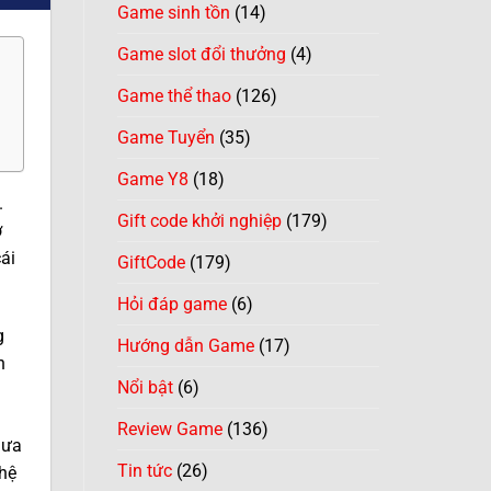
Game sinh tồn
(14)
Game slot đổi thưởng
(4)
Game thể thao
(126)
Game Tuyển
(35)
Game Y8
(18)
.
Gift code khởi nghiệp
(179)
ợ
ái
GiftCode
(179)
Hỏi đáp game
(6)
g
Hướng dẫn Game
(17)
h
Nổi bật
(6)
Review Game
(136)
hưa
Tin tức
(26)
ghệ