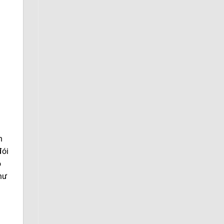
rủi
ro
h
đói
ỏ
hư