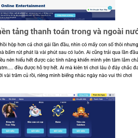
nền tảng thanh toán trong và ngoài nư
ồi hộp hơn cả chơi gái lần đầu, nhìn có mấy con số thôi nhưn
bấm rút phát là vài phút sau có luôn. Ai cũng trải qua lần đầ
nhiều nên hiểu hết được các tính năng khiến mình yên tâm lắm c
atm….. đều được hỗ trợ hết. Ai mà kiên trì chơi lâu ở đây chắc đ
vài trăm củ rồi, riêng mình biếng nhác ngày nào vui thì chơi