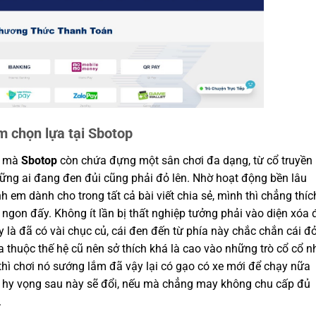
m chọn lựa tại Sbotop
o mà
Sbotop
còn chứa đựng một sân chơi đa dạng, từ cổ truyền
ững ai đang đen đủi cũng phải đỏ lên. Nhờ hoạt động bền lâu
h em dành cho trong tất cả bài viết chia sẻ, mình thì chẳng thíc
gon đấy. Không ít lần bị thất nghiệp tưởng phải vào diện xóa 
 là đã có vài chục củ, cái đen đến từ phía này chắc chắn cái đ
ra thuộc thế hệ cũ nên sở thích khá là cao vào những trò cổ cổ n
hì chơi nó sướng lắm đã vậy lại có gạo có xe mới để chạy nữa
 hy vọng sau này sẽ đổi, nếu mà chẳng may không chu cấp đủ
.