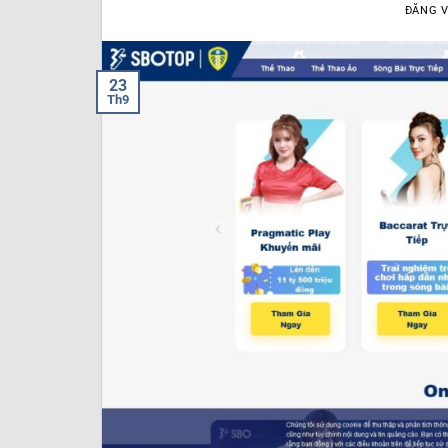
ĐĂNG 
23
Th9