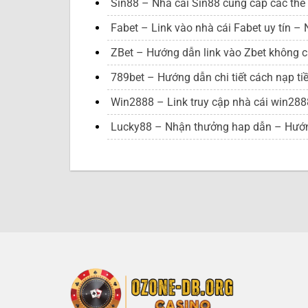
Sin88 – Nhà cái Sin88 cung cấp các thể l
Fabet – Link vào nhà cái Fabet uy tín –
ZBet – Hướng dẫn link vào Zbet không c
789bet – Hướng dẫn chi tiết cách nạp t
Win2888 – Link truy cập nhà cái win288
Lucky88 – Nhận thưởng hap dẫn – Hướng