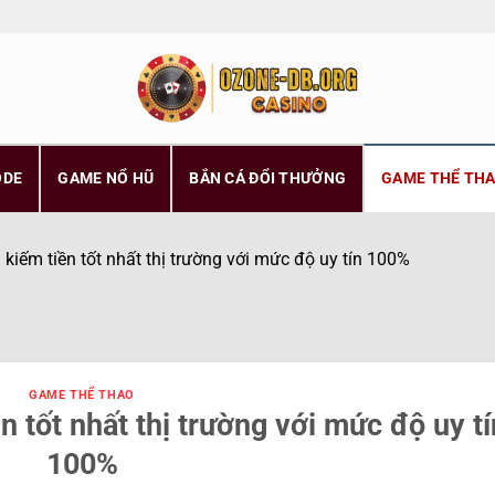
ODE
GAME NỔ HŨ
BẮN CÁ ĐỔI THƯỞNG
GAME THỂ TH
kiếm tiền tốt nhất thị trường với mức độ uy tín 100%
GAME THỂ THAO
n tốt nhất thị trường với mức độ uy tí
100%