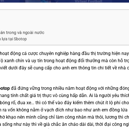
oán trong và ngoài nước
 lựa tại Sbotop
 hoạt động cá cược chuyên nghiệp hàng đầu thị trường hiện nay
ộ xanh chín và uy tín trong hoạt động đổi thưởng mà còn hỗ tr
viết dưới đây sẽ cung cấp cho anh em thông tin chi tiết về nhà c
botop
đã đứng vững trong nhiều năm hoạt động với những đón
ng tính chất giá trị thực vô cùng hấp dẫn. Ai là người yêu thíc
óng rổ, đua xe… thì có thể vào đây kiếm thêm chút ít lộ phí cho
inh ra vốn không nằm ở vạch đích như bao như anh em đồng lứa
hờ khạo nên mình cũng chỉ làm công nhân mà thôi, lương thì c
 sống như này thì về già chắc ăn cháo dài dài, thời đại công n