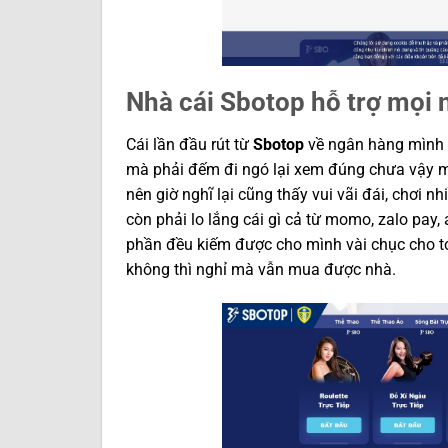
Nhà cái Sbotop hỗ trợ mọi 
Cái lần đầu rút từ
Sbotop
về ngân hàng mình h
mà phải đếm đi ngó lại xem đúng chưa vậy mà 
nên giờ nghĩ lại cũng thấy vui vãi đái, chơi 
còn phải lo lắng cái gì cả từ momo, zalo pay, 
phần đều kiếm được cho mình vài chục cho tới 
không thì nghỉ mà vẫn mua được nhà.