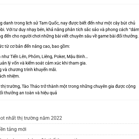
ng danh trong lịch sử Tam Quốc, nay được biết đến như một cây bút chủ
bi. Với tư duy nhạy bén, khả năng phân tích sắc sảo và phong cách “dá
g đến cho người chơi những bài viết chuyên sâu về game bài đổi thưởng.
hức từ cơ bản đến nâng cao, bao gồm:
iến như Tiến Lên, Phỏm, Liêng, Poker, Mậu Binh…
quản lý vốn và kiểm soát cảm xúc khi tham gia.
g và chương trình khuyến mãi.
rách nhiệm.
u thị trường, Tào Tháo trở thành một trong những chuyên gia được cộng
đổi thưởng an toàn và hiệu quả
hot nhất thị trường năm 2022
ền tảng mới