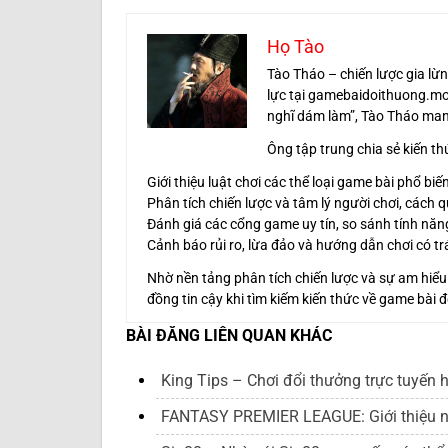
Họ Tào
Tào Tháo – chiến lược gia lừ
lực tại gamebaidoithuong.mo
nghĩ dám làm”, Tào Tháo man
Ông tập trung chia sẻ kiến t
Giới thiệu luật chơi các thể loại game bài phổ b
Phân tích chiến lược và tâm lý người chơi, cách 
Đánh giá các cổng game uy tín, so sánh tính năn
Cảnh báo rủi ro, lừa đảo và hướng dẫn chơi có t
Nhờ nền tảng phân tích chiến lược và sự am hiể
đồng tin cậy khi tìm kiếm kiến thức về game bài 
BÀI ĐĂNG LIÊN QUAN KHÁC
King Tips – Chơi đổi thưởng trực tuyến 
FANTASY PREMIER LEAGUE: Giới thiệu n