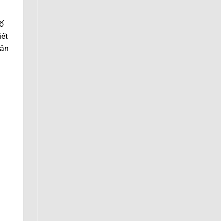
số
iết
hân