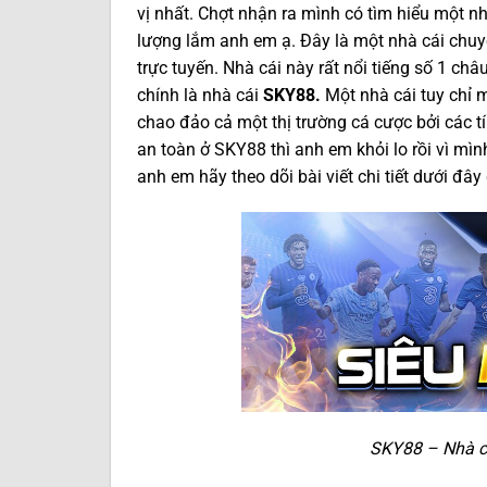
vị nhất. Chợt nhận ra mình có tìm hiểu một n
lượng lắm anh em ạ. Đây là một nhà cái chuyê
trực tuyến. Nhà cái này rất nổi tiếng số 1 ch
chính là nhà cái
SKY88.
Một nhà cái tuy chỉ
chao đảo cả một thị trường cá cược bởi các tí
an toàn ở SKY88 thì anh em khỏi lo rồi vì mìn
anh em hãy theo dõi bài viết chi tiết dưới đâ
SKY88 – Nhà cái