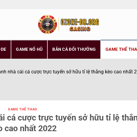
ODE
GAME NỔ HŨ
BẮN CÁ ĐỔI THƯỞNG
GAME THỂ TH
h nhà cái cá cược trực tuyến sở hữu tỉ lệ thắng kèo cao nhất 
GAME THỂ THAO
 cá cược trực tuyến sở hữu tỉ lệ thắ
o cao nhất 2022