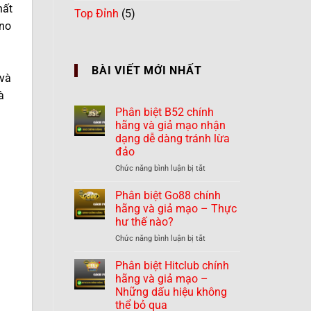
hất
Top Đỉnh
(5)
ino
BÀI VIẾT MỚI NHẤT
 và
à
Phân biệt B52 chính
hãng và giả mạo nhận
dạng dễ dàng tránh lừa
đảo
ở
Chức năng bình luận bị tắt
Phân
biệt
Phân biệt Go88 chính
B52
hãng và giả mạo – Thực
chính
hư thế nào?
hãng
ở
Chức năng bình luận bị tắt
và
Phân
giả
biệt
mạo
Phân biệt Hitclub chính
Go88
nhận
hãng và giả mạo –
chính
dạng
Những dấu hiệu không
hãng
dễ
thể bỏ qua
và
dàng