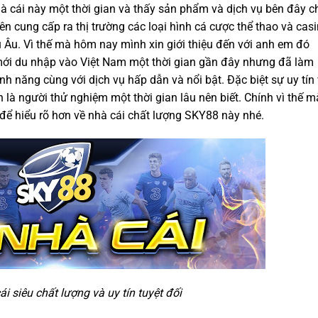
hà cái này một thời gian và thấy sản phẩm và dịch vụ bên đây c
n cung cấp ra thị trường các loại hình cá cược thể thao và cas
âu Âu. Vì thế mà hôm nay mình xin giới thiệu đến với anh em đó
 mới du nhập vào Việt Nam một thời gian gần đây nhưng đã làm
nh năng cùng với dịch vụ hấp dẫn và nổi bật. Đặc biệt sự uy tín
h là người thử nghiệm một thời gian lâu nên biết. Chính vì thế m
y để hiểu rõ hơn về nhà cái chất lượng SKY88 này nhé.
 siêu chất lượng và uy tín tuyệt đối