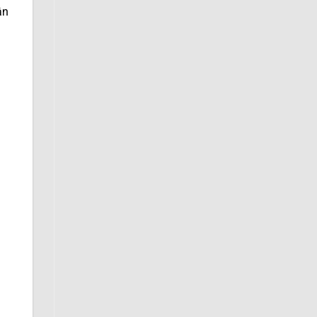
rủi
ận
ro