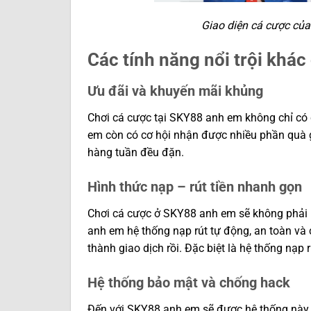
Giao diện cá cược củ
Các tính năng nổi trội khá
Ưu đãi và khuyến mãi khủng
Chơi cá cược tại SKY88 anh em không chỉ có 
em còn có cơ hội nhận được nhiều phần quà gi
hàng tuần đều đặn.
Hình thức nạp – rút tiền nhanh gọn
Chơi cá cược ở SKY88 anh em sẽ không phải l
anh em hệ thống nạp rút tự động, an toàn và 
thành giao dịch rồi. Đặc biệt là hệ thống nạp
Hệ thống bảo mật và chống hack
Đến với SKY88 anh em sẽ được hệ thống này t