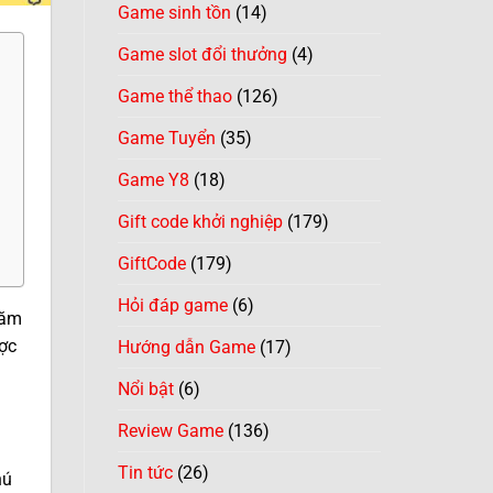
Game sinh tồn
(14)
Game slot đổi thưởng
(4)
Game thể thao
(126)
Game Tuyển
(35)
Game Y8
(18)
Gift code khởi nghiệp
(179)
GiftCode
(179)
Hỏi đáp game
(6)
năm
ược
Hướng dẫn Game
(17)
Nổi bật
(6)
Review Game
(136)
Tin tức
(26)
hú