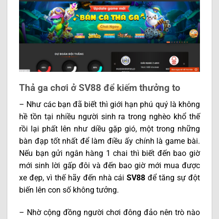
Thả ga chơi ở SV88 để kiếm thưởng to
– Như các bạn đã biết thì giới hạn phú quý là không
hề tồn tại nhiều người sinh ra trong nghèo khổ thế
rồi lại phất lên như diều gặp gió, một trong những
bàn đạp tốt nhất để làm điều ấy chính là game bài.
Nếu bạn gửi ngân hàng 1 chai thì biết đến bao giờ
mới sinh lời gấp đôi và đến bao giờ mới mua được
xe đẹp, vì thế hãy đến nhà cái
SV88
để tăng sự đột
biến lên con số không tưởng.
– Nhờ cộng đồng người chơi đông đảo nên trò nào