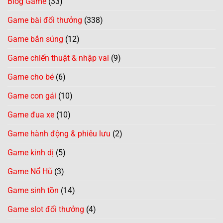
Blog Game
(33)
Game bài đổi thưởng
(338)
Game bắn súng
(12)
Game chiến thuật & nhập vai
(9)
Game cho bé
(6)
Game con gái
(10)
Game đua xe
(10)
Game hành động & phiêu lưu
(2)
Game kinh dị
(5)
Game Nổ Hũ
(3)
Game sinh tồn
(14)
Game slot đổi thưởng
(4)