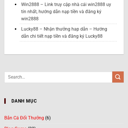
Win2888 – Link truy cập nhà cái win2888 uy
tín nhất, hướng dẫn nạp tiền và đăng ký
win2888
Lucky88 – Nhận thưởng hap dẫn – Hướng
dẫn chi tiết nạp tiền và đăng ký Lucky88
DANH MỤC
Bắn Cá Đổi Thưởng
(6)