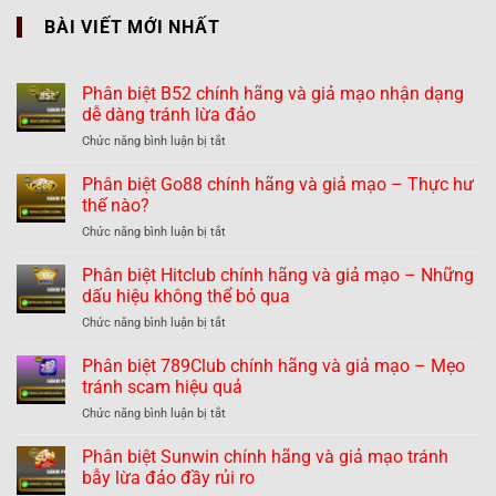
BÀI VIẾT MỚI NHẤT
Phân biệt B52 chính hãng và giả mạo nhận dạng
dễ dàng tránh lừa đảo
ở
Chức năng bình luận bị tắt
Phân
biệt
Phân biệt Go88 chính hãng và giả mạo – Thực hư
B52
thế nào?
chính
ở
Chức năng bình luận bị tắt
hãng
Phân
và
biệt
Phân biệt Hitclub chính hãng và giả mạo – Những
giả
Go88
mạo
dấu hiệu không thể bỏ qua
chính
nhận
ở
Chức năng bình luận bị tắt
hãng
dạng
Phân
và
dễ
biệt
Phân biệt 789Club chính hãng và giả mạo – Mẹo
giả
dàng
Hitclub
mạo
tránh scam hiệu quả
tránh
chính
–
lừa
ở
Chức năng bình luận bị tắt
hãng
Thực
đảo
Phân
và
hư
biệt
Phân biệt Sunwin chính hãng và giả mạo tránh
giả
thế
789Club
mạo
bẫy lừa đảo đầy rủi ro
nào?
chính
–