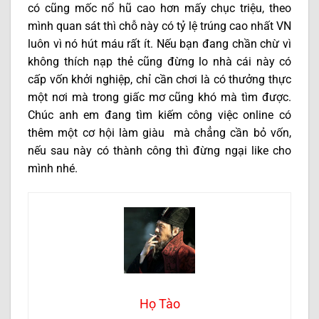
có cũng mốc nổ hũ cao hơn mấy chục triệu, theo
mình quan sát thì chỗ này có tỷ lệ trúng cao nhất VN
luôn vì nó hút máu rất ít. Nếu bạn đang chần chừ vì
không thích nạp thẻ cũng đừng lo nhà cái này có
cấp vốn khởi nghiệp, chỉ cần chơi là có thưởng thực
một nơi mà trong giấc mơ cũng khó mà tìm được.
Chúc anh em đang tìm kiếm công việc online có
thêm một cơ hội làm giàu mà chẳng cần bỏ vốn,
nếu sau này có thành công thì đừng ngại like cho
mình nhé.
Họ Tào