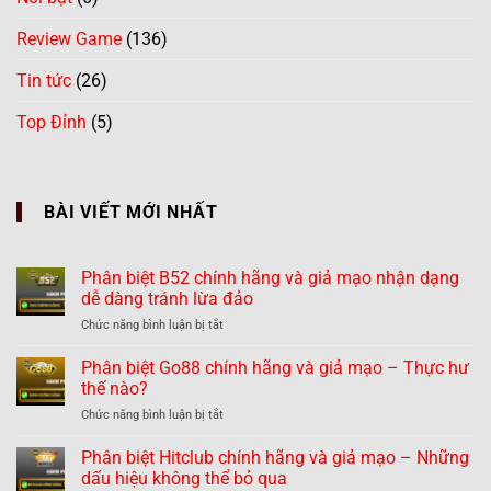
Review Game
(136)
Tin tức
(26)
Top Đỉnh
(5)
BÀI VIẾT MỚI NHẤT
Phân biệt B52 chính hãng và giả mạo nhận dạng
dễ dàng tránh lừa đảo
ở
Chức năng bình luận bị tắt
Phân
biệt
Phân biệt Go88 chính hãng và giả mạo – Thực hư
B52
thế nào?
chính
ở
Chức năng bình luận bị tắt
hãng
Phân
và
biệt
Phân biệt Hitclub chính hãng và giả mạo – Những
giả
Go88
mạo
dấu hiệu không thể bỏ qua
chính