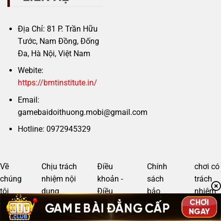
Địa Chỉ: 81 P. Trần Hữu
Tước, Nam Đồng, Đống
Đa, Hà Nội, Việt Nam
Webite:
https://bmtinstitute.in/
Email:
gamebaidoithuong.mobi@gmail.com
Hotline: 0972945329
Về
Chịu trách
Điều
Chính
chơi có
chúng
nhiệm nội
khoản -
sách
trách
tôi
dung
Điều
bảo
nhiệm
kiện
mật