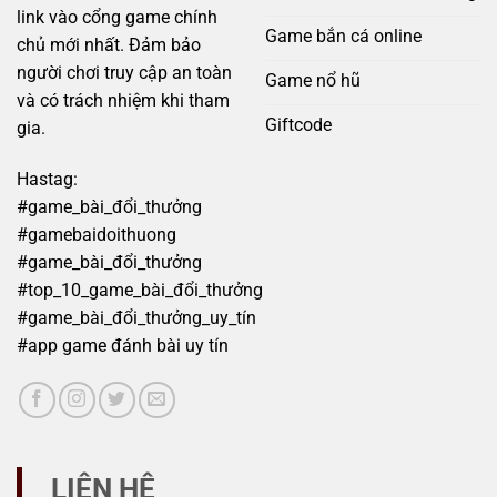
link vào cổng game chính
Game bắn cá online
chủ mới nhất. Đảm bảo
người chơi truy cập an toàn
Game nổ hũ
và có trách nhiệm khi tham
Giftcode
gia.
Hastag:
#game_bài_đổi_thưởng
#gamebaidoithuong
#game_bài_đổi_thưởng
#top_10_game_bài_đổi_thưởng
#game_bài_đổi_thưởng_uy_tín
#app game đánh bài uy tín
LIÊN HỆ