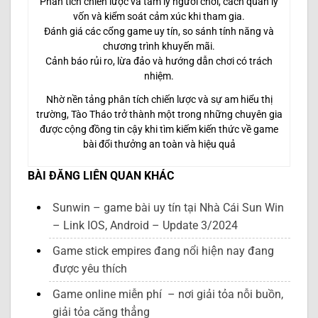
Phân tích chiến lược và tâm lý người chơi, cách quản lý
vốn và kiểm soát cảm xúc khi tham gia.
Đánh giá các cổng game uy tín, so sánh tính năng và
chương trình khuyến mãi.
Cảnh báo rủi ro, lừa đảo và hướng dẫn chơi có trách
nhiệm.
Nhờ nền tảng phân tích chiến lược và sự am hiểu thị
trường, Tào Tháo trở thành một trong những chuyên gia
được cộng đồng tin cậy khi tìm kiếm kiến thức về game
bài đổi thưởng an toàn và hiệu quả
BÀI ĐĂNG LIÊN QUAN KHÁC
Sunwin – game bài uy tín tại Nhà Cái Sun Win
– Link IOS, Android – Update 3/2024
Game stick empires đang nổi hiện nay đang
được yêu thích
Game online miễn phí – nơi giải tỏa nỗi buồn,
giải tỏa căng thẳng