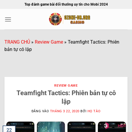
Bỏ
Top đánh game bài đổi thưởng uy tín cho Mobi 2024
qua
nội
dung
TRANG CHỦ
»
Review Game
»
Teamfight Tactics: Phiên
bản tự cô lập
REVIEW GAME
Teamfight Tactics: Phiên bản tự cô
lập
ĐĂNG VÀO
THÁNG 3 22, 2020
BỞI
HỌ TÀO
22