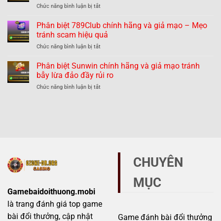
nhận
ở
Chức năng bình luận bị tắt
hãng
dạng
Phân
và
dễ
biệt
Phân biệt 789Club chính hãng và giả mạo – Mẹo
giả
dàng
Hitclub
mạo
tránh scam hiệu quả
tránh
chính
–
lừa
ở
Chức năng bình luận bị tắt
hãng
Thực
đảo
Phân
và
hư
biệt
Phân biệt Sunwin chính hãng và giả mạo tránh
giả
thế
789Club
mạo
bẫy lừa đảo đầy rủi ro
nào?
chính
–
ở
Chức năng bình luận bị tắt
hãng
Những
Phân
và
dấu
biệt
giả
hiệu
Sunwin
mạo
không
chính
–
thể
hãng
Mẹo
bỏ
và
tránh
qua
giả
scam
mạo
hiệu
CHUYÊN
tránh
quả
bẫy
MỤC
lừa
đảo
Gamebaidoithuong.mobi
đầy
là trang đánh giá top game
rủi
ro
bài đổi thưởng, cập nhật
Game đánh bài đổi thưởng