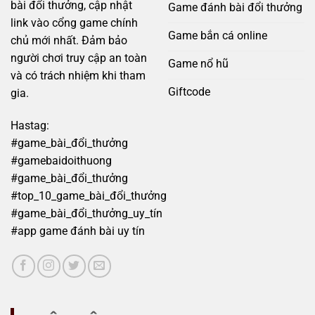
ro
bài đổi thưởng, cập nhật
Game đánh bài đổi thưởng
link vào cổng game chính
Game bắn cá online
chủ mới nhất. Đảm bảo
người chơi truy cập an toàn
Game nổ hũ
và có trách nhiệm khi tham
Giftcode
gia.
Hastag:
#game_bài_đổi_thưởng
#gamebaidoithuong
#game_bài_đổi_thưởng
#top_10_game_bài_đổi_thưởng
#game_bài_đổi_thưởng_uy_tín
#app game đánh bài uy tín