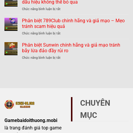
mạo
dấu hiệu không thể bỏ qua
chính
nhận
ở
Chức năng bình luận bị tắt
hãng
dạng
Phân
và
dễ
biệt
Phân biệt 789Club chính hãng và giả mạo – Mẹo
giả
dàng
Hitclub
mạo
tránh scam hiệu quả
tránh
chính
–
lừa
ở
Chức năng bình luận bị tắt
hãng
Thực
đảo
Phân
và
hư
biệt
Phân biệt Sunwin chính hãng và giả mạo tránh
giả
thế
789Club
mạo
bẫy lừa đảo đầy rủi ro
nào?
chính
–
ở
Chức năng bình luận bị tắt
hãng
Những
Phân
và
dấu
biệt
giả
hiệu
Sunwin
mạo
không
chính
–
thể
hãng
Mẹo
bỏ
và
tránh
qua
giả
scam
mạo
hiệu
CHUYÊN
tránh
quả
bẫy
MỤC
lừa
đảo
Gamebaidoithuong.mobi
đầy
là trang đánh giá top game
rủi