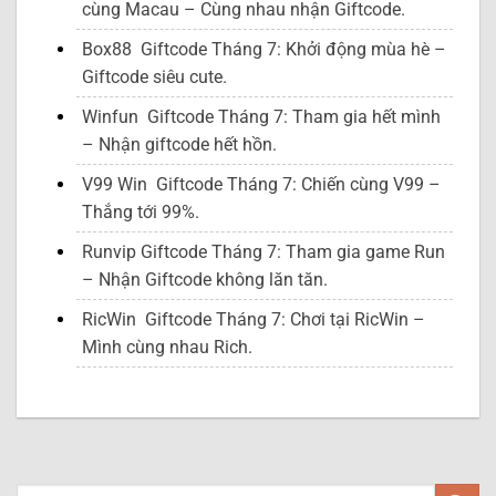
cùng Macau – Cùng nhau nhận Giftcode.
Box88 Giftcode Tháng 7: Khởi động mùa hè –
Giftcode siêu cute.
Winfun Giftcode Tháng 7: Tham gia hết mình
– Nhận giftcode hết hồn.
V99 Win Giftcode Tháng 7: Chiến cùng V99 –
Thắng tới 99%.
Runvip Giftcode Tháng 7: Tham gia game Run
– Nhận Giftcode không lăn tăn.
RicWin Giftcode Tháng 7: Chơi tại RicWin –
Mình cùng nhau Rich.