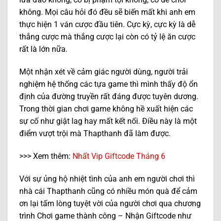
không. Mọi câu hỏi đó đều sẽ biến mất khi anh em
thực hiện 1 ván cược đầu tiên. Cực kỳ, cực kỳ là dễ
thắng cược mà thắng cược lại còn có tỷ lệ ăn cược
rất là lớn nữa.
Một nhận xét về cảm giác người dùng, người trải
nghiệm hệ thống các tựa game thì mình thấy độ ổn
định của đường truyền rất đáng được tuyên dương.
Trong thời gian chơi game không hề xuất hiện các
sự cố như giật lag hay mất kết nối. Điều này là một
điểm vượt trội mà Thapthanh đã làm được.
>>> Xem thêm:
Nhất Vip Giftcode Tháng 6
Với sự ủng hộ nhiệt tình của anh em người chơi thì
nhà cái Thapthanh cũng có nhiều món quà để cảm
ơn lại tấm lòng tuyệt vời của người chơi qua chương
trình Chơi game thành công – Nhận Giftcode như