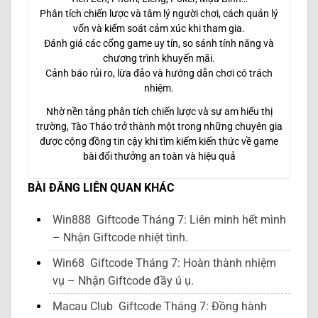
Phân tích chiến lược và tâm lý người chơi, cách quản lý
vốn và kiểm soát cảm xúc khi tham gia.
Đánh giá các cổng game uy tín, so sánh tính năng và
chương trình khuyến mãi.
Cảnh báo rủi ro, lừa đảo và hướng dẫn chơi có trách
nhiệm.
Nhờ nền tảng phân tích chiến lược và sự am hiểu thị
trường, Tào Tháo trở thành một trong những chuyên gia
được cộng đồng tin cậy khi tìm kiếm kiến thức về game
bài đổi thưởng an toàn và hiệu quả
BÀI ĐĂNG LIÊN QUAN KHÁC
Win888 Giftcode Tháng 7: Liên minh hết mình
– Nhận Giftcode nhiệt tình.
Win68 Giftcode Tháng 7: Hoàn thành nhiệm
vụ – Nhận Giftcode đầy ú ụ.
Macau Club Giftcode Tháng 7: Đồng hành