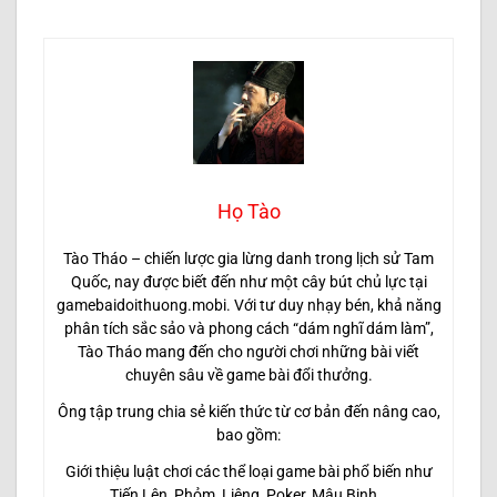
Họ Tào
Tào Tháo – chiến lược gia lừng danh trong lịch sử Tam
Quốc, nay được biết đến như một cây bút chủ lực tại
gamebaidoithuong.mobi. Với tư duy nhạy bén, khả năng
phân tích sắc sảo và phong cách “dám nghĩ dám làm”,
Tào Tháo mang đến cho người chơi những bài viết
chuyên sâu về game bài đổi thưởng.
Ông tập trung chia sẻ kiến thức từ cơ bản đến nâng cao,
bao gồm:
Giới thiệu luật chơi các thể loại game bài phổ biến như
Tiến Lên, Phỏm, Liêng, Poker, Mậu Binh…