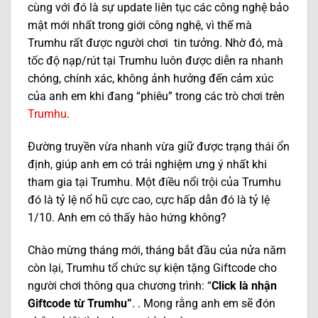
cùng với đó là sự update liên tục các công nghệ bảo
mật mới nhất trong giới công nghệ, vì thế mà
Trumhu rất được người chơi tin tưởng. Nhờ đó, mà
tốc độ nạp/rút tại Trumhu luôn được diễn ra nhanh
chóng, chính xác, không ảnh hưởng đến cảm xúc
của anh em khi đang “phiêu” trong các trò chơi trên
Trumhu
.
Đường truyền vừa nhanh vừa giữ được trạng thái ổn
định, giúp anh em có trải nghiệm ưng ý nhất khi
tham gia tại Trumhu. Một điều nổi trội của Trumhu
đó là tỷ lệ nổ hũ cực cao, cực hấp dẫn đó là tỷ lệ
1/10. Anh em có thấy hào hứng không?
Chào mừng tháng mới, tháng bắt đầu của nửa năm
còn lại, Trumhu tổ chức sự kiện tặng Giftcode cho
người chơi thông qua chương trình: “
Click là nhận
Giftcode từ Trumhu”
. . Mong rằng anh em sẽ đón