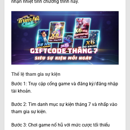
nhận nhiệt tình chương trình này.
Thể lệ tham gia sự kiện
Bước 1: Truy cập cổng game và đăng ký/đăng nhập
tài khoản.
Bước 2: Tìm danh mục sự kiện tháng 7 và nhấp vào
tham gia sự kiện.
Bước 3: Chơi game nổ hũ với mức cược tối thiểu