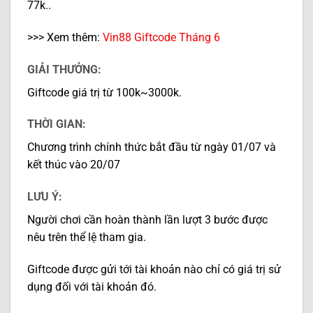
77k..
>>> Xem thêm:
Vin88 Giftcode Tháng 6
GIẢI THƯỞNG:
Giftcode giá trị từ 100k~3000k.
THỜI GIAN:
Chương trình chính thức bắt đầu từ ngày 01/07 và
kết thúc vào 20/07
LƯU Ý:
Người chơi cần hoàn thành lần lượt 3 bước được
nêu trên thể lệ tham gia.
Giftcode được gửi tới tài khoản nào chỉ có giá trị sử
dụng đối với tài khoản đó.