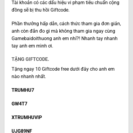
Tài khoản có các dấu hiệu vi phạm tiêu chuẩn cộng
đồng sẽ bị thu hồi Giftcode.
Phần thưởng hấp dẫn, cách thức tham gia đơn giản,
anh còn đắn đo gì mà không tham gia ngay cùng
Gamebaidoithuong anh em nhỉ?! Nhanh tay nhanh
tay anh em mình ơi.
TẶNG GIFTCODE.
Tặng ngay 10 Giftcode free dưới đây cho anh em
nào nhanh nhất.
TRUMHU7
GW4T7
XTRUMHUVIP
UJG89NF