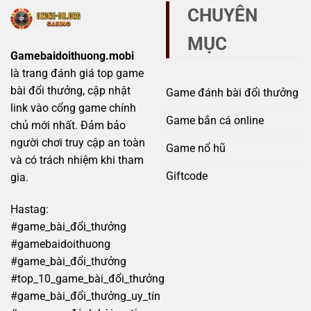
mạo
hiệu
CHUYÊN
tránh
quả
bẫy
MỤC
lừa
đảo
Gamebaidoithuong.mobi
đầy
là trang đánh giá top game
rủi
ro
bài đổi thưởng, cập nhật
Game đánh bài đổi thưởng
link vào cổng game chính
Game bắn cá online
chủ mới nhất. Đảm bảo
người chơi truy cập an toàn
Game nổ hũ
và có trách nhiệm khi tham
Giftcode
gia.
Hastag:
#game_bài_đổi_thưởng
#gamebaidoithuong
#game_bài_đổi_thưởng
#top_10_game_bài_đổi_thưởng
#game_bài_đổi_thưởng_uy_tín