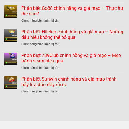
Phân
biệt
Phân biệt Go88 chính hãng và giả mạo – Thực hư
B52
thế nào?
chính
ở
Chức năng bình luận bị tắt
hãng
Phân
và
biệt
Phân biệt Hitclub chính hãng và giả mạo – Những
giả
Go88
mạo
dấu hiệu không thể bỏ qua
chính
nhận
ở
Chức năng bình luận bị tắt
hãng
dạng
Phân
và
dễ
biệt
Phân biệt 789Club chính hãng và giả mạo – Mẹo
giả
dàng
Hitclub
mạo
tránh scam hiệu quả
tránh
chính
–
lừa
ở
Chức năng bình luận bị tắt
hãng
Thực
đảo
Phân
và
hư
biệt
Phân biệt Sunwin chính hãng và giả mạo tránh
giả
thế
789Club
mạo
bẫy lừa đảo đầy rủi ro
nào?
chính
–
ở
Chức năng bình luận bị tắt
hãng
Những
Phân
và
dấu
biệt
giả
hiệu
Sunwin
mạo
không
chính
–
thể
hãng
Mẹo
bỏ
và
tránh
qua
giả
scam