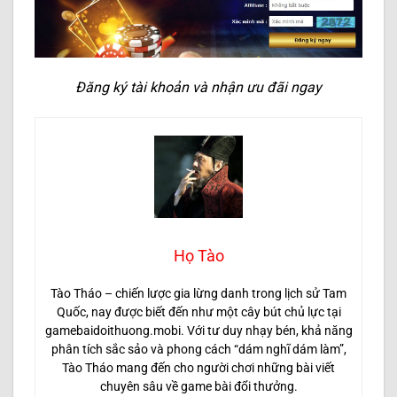
Đăng ký tài khoản và nhận ưu đãi ngay
Họ Tào
Tào Tháo – chiến lược gia lừng danh trong lịch sử Tam
Quốc, nay được biết đến như một cây bút chủ lực tại
gamebaidoithuong.mobi. Với tư duy nhạy bén, khả năng
phân tích sắc sảo và phong cách “dám nghĩ dám làm”,
Tào Tháo mang đến cho người chơi những bài viết
chuyên sâu về game bài đổi thưởng.