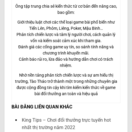
Ông tập trung chia sẻ kiến thức từ cơ bản đến nâng cao,
bao gồm:
Giới thiệu luật chơi các thể loại game bài phổ biến như
Tiến Lên, Phỏm, Liêng, Poker, Mậu Binh…
Phân tích chiến lược và tâm lý người chơi, cách quản lý
vốn và kiểm soát cảm xúc khi tham gia.
Đánh giá các cổng game uy tín, so sánh tính năng và
chương trình khuyến mãi.
Cảnh báo rủi ro, lừa đảo và hướng dẫn chơi có trách
nhiệm.
Nhờ nền tảng phân tích chiến lược và sự am hiểu thị
trường, Tào Tháo trở thành một trong những chuyên gia
được cộng đồng tin cậy khi tìm kiếm kiến thức về game
bài đổi thưởng an toàn và hiệu quả
BÀI ĐĂNG LIÊN QUAN KHÁC
King Tips – Chơi đổi thưởng trực tuyến hot
nhất thị trường năm 2022