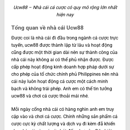
Ucw88 – Nhà cái cá cược có quy mô rộng lớn nhất
hiện nay
Tổng quan về nhà cái Ucw88
Được coi là nhà cái đi đầu trong ngành cá cược trực
tuyến, ucw88 được thành lập từ lâu và hoạt động
cũng được một thời gian dài nên sự thành công của
nhà cái này không ai có thể phủ nhận được. Được
cấp phép hoạt động kinh doanh hợp pháp dưới sự
cho phép của tổ chức chính phủ Philippines nên nhà
cái này luôn hoạt động cá cược một cách minh
bạch và không trái phép. Anh em có thể tin tưởng
ucw88 và chơi cá cược thoải mái nhé.
Mỗi ngày cổng nhà cái có hàng nghìn anh em truy
cập vào và chơi cá cược. Chính những sản phẩm cá
cược cực kỳ chất lượng và dịch vụ đi kèm đã khiến