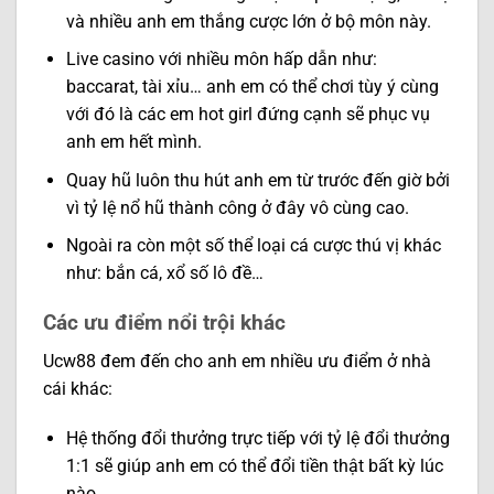
và nhiều anh em thắng cược lớn ở bộ môn này.
Live casino với nhiều môn hấp dẫn như:
baccarat, tài xỉu… anh em có thể chơi tùy ý cùng
với đó là các em hot girl đứng cạnh sẽ phục vụ
anh em hết mình.
Quay hũ luôn thu hút anh em từ trước đến giờ bởi
vì tỷ lệ nổ hũ thành công ở đây vô cùng cao.
Ngoài ra còn một số thể loại cá cược thú vị khác
như: bắn cá, xổ số lô đề…
Các ưu điểm nổi trội khác
Ucw88 đem đến cho anh em nhiều ưu điểm ở nhà
cái khác:
Hệ thống đổi thưởng trực tiếp với tỷ lệ đổi thưởng
1:1 sẽ giúp anh em có thể đổi tiền thật bất kỳ lúc
nào.