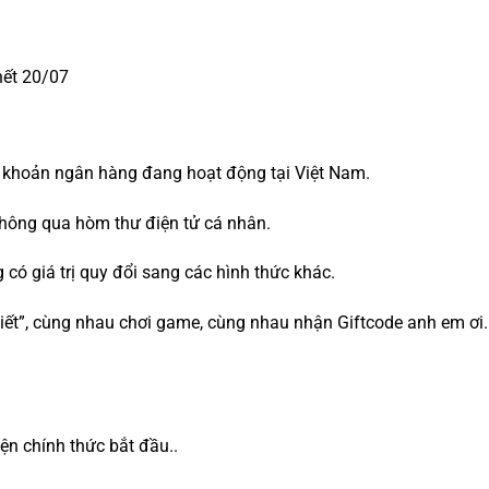
 hết 20/07
ài khoản ngân hàng đang hoạt động tại Việt Nam.
thông qua hòm thư điện tử cá nhân.
 có giá trị quy đổi sang các hình thức khác.
thiết”, cùng nhau chơi game, cùng nhau nhận Giftcode anh em ơi.
n chính thức bắt đầu..