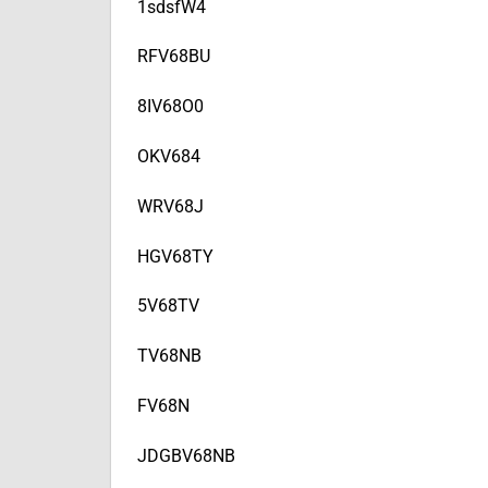
1sdsfW4
RFV68BU
8IV68O0
OKV684
WRV68J
HGV68TY
5V68TV
TV68NB
FV68N
JDGBV68NB