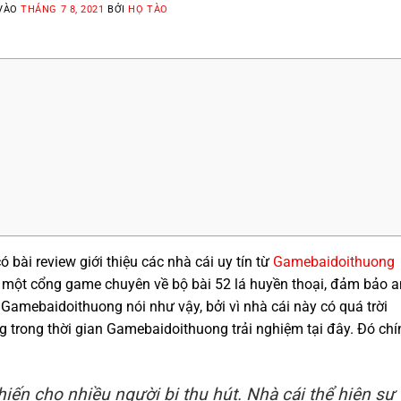
VÀO
THÁNG 7 8, 2021
BỞI
HỌ TÀO
bài review giới thiệu các nhà cái uy tín từ
Gamebaidoithuong
một cổng game chuyên về bộ bài 52 lá huyền thoại, đảm bảo 
 Gamebaidoithuong nói như vậy, bởi vì nhà cái này có quá trời
 trong thời gian Gamebaidoithuong trải nghiệm tại đây. Đó chí
iến cho nhiều người bị thu hút. Nhà cái thể hiện sự