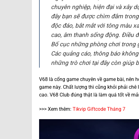
chuyên nghiệp, hiện đại và xây d
đây bạn sẽ được chìm đắm trong n
độc đáo, bắt mắt với tông màu x
cao, âm thanh sống động. Điều đ
Bố cục những phòng chơi trong g
Các quảng cáo, thông báo không l
những trò chơi tại đây còn giúp b
V68 là cổng game chuyên về game bài, nên họ 
game này. Chất lượng thì cũng khỏi phải chê l
cao. V68 Club đúng thật là làm quá tốt về m
>>> Xem thêm:
Tikvip Giftcode Tháng 7