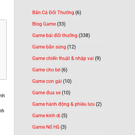
Bắn Cá Đổi Thưởng
(6)
Blog Game
(33)
Game bài đổi thưởng
(338)
Game bắn súng
(12)
Game chiến thuật & nhập vai
(9)
Game cho bé
(6)
Game con gái
(10)
Game đua xe
(10)
anh
Game hành động & phiêu lưu
(2)
nh
Game kinh dị
(5)
Game Nổ Hũ
(3)