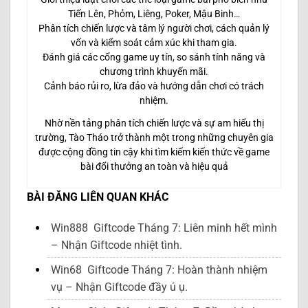
Tiến Lên, Phỏm, Liêng, Poker, Mậu Binh…
Phân tích chiến lược và tâm lý người chơi, cách quản lý
vốn và kiểm soát cảm xúc khi tham gia.
Đánh giá các cổng game uy tín, so sánh tính năng và
chương trình khuyến mãi.
Cảnh báo rủi ro, lừa đảo và hướng dẫn chơi có trách
nhiệm.
Nhờ nền tảng phân tích chiến lược và sự am hiểu thị
trường, Tào Tháo trở thành một trong những chuyên gia
được cộng đồng tin cậy khi tìm kiếm kiến thức về game
bài đổi thưởng an toàn và hiệu quả
BÀI ĐĂNG LIÊN QUAN KHÁC
Win888 Giftcode Tháng 7: Liên minh hết mình
– Nhận Giftcode nhiệt tình.
Win68 Giftcode Tháng 7: Hoàn thành nhiệm
vụ – Nhận Giftcode đầy ú ụ.