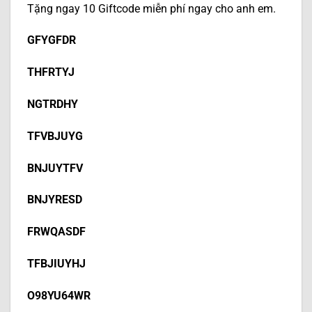
Tặng ngay 10 Giftcode miễn phí ngay cho anh em.
GFYGFDR
THFRTYJ
NGTRDHY
TFVBJUYG
BNJUYTFV
BNJYRESD
FRWQASDF
TFBJIUYHJ
O98YU64WR