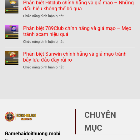
biệt
Phân biệt Hitclub chính hãng và giả mạo – Những
giả
Go88
mạo
dấu hiệu không thể bỏ qua
chính
nhận
ở
Chức năng bình luận bị tắt
hãng
dạng
Phân
và
dễ
biệt
Phân biệt 789Club chính hãng và giả mạo – Mẹo
giả
dàng
Hitclub
mạo
tránh scam hiệu quả
tránh
chính
–
lừa
ở
Chức năng bình luận bị tắt
hãng
Thực
đảo
Phân
và
hư
biệt
Phân biệt Sunwin chính hãng và giả mạo tránh
giả
thế
789Club
mạo
bẫy lừa đảo đầy rủi ro
nào?
chính
–
ở
Chức năng bình luận bị tắt
hãng
Những
Phân
và
dấu
biệt
giả
hiệu
Sunwin
mạo
không
chính
–
thể
hãng
Mẹo
bỏ
và
tránh
qua
giả
scam
mạo
hiệu
CHUYÊN
tránh
quả
bẫy
MỤC
lừa
đảo
Gamebaidoithuong.mobi
đầy