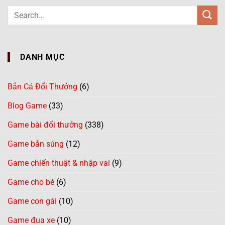
DANH MỤC
Bắn Cá Đổi Thưởng
(6)
Blog Game
(33)
Game bài đổi thưởng
(338)
Game bắn súng
(12)
Game chiến thuật & nhập vai
(9)
Game cho bé
(6)
Game con gái
(10)
Game đua xe
(10)