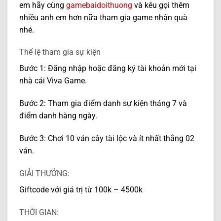
em hãy cùng
gamebaidoithuong
và kêu gọi thêm
nhiều anh em hơn nữa tham gia game nhận quà
nhé.
Thể lệ tham gia sự kiện
Bước 1: Đăng nhập hoặc đăng ký tài khoản mới tại
nhà cái Viva Game.
Bước 2: Tham gia điểm danh sự kiện tháng 7 và
điểm danh hàng ngày.
Bước 3: Chơi 10 ván cây tài lộc và ít nhất thắng 02
ván.
GIẢI THƯỞNG:
Giftcode với giá trị từ 100k – 4500k
THỜI GIAN: