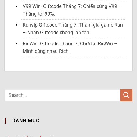
V99 Win Giftcode Tháng 7: Chiến cùng V99 –
Thắng tới 99%.
Runvip Giftcode Tháng 7: Tham gia game Run
– Nhận Giftcode không lăn tăn.
RicWin Giftcode Tháng 7: Chơi tại RicWin –
Mình cùng nhau Rich.
DANH MỤC