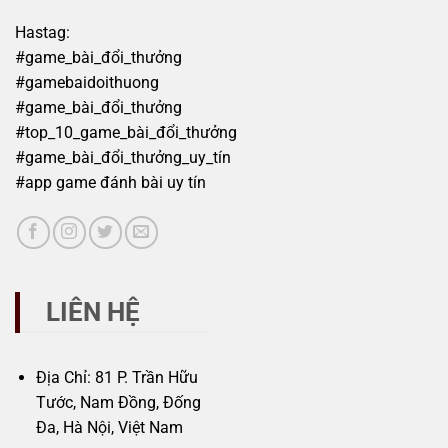
Hastag:
#game_bài_đổi_thưởng
#gamebaidoithuong
#game_bài_đổi_thưởng
#top_10_game_bài_đổi_thưởng
#game_bài_đổi_thưởng_uy_tín
#app game đánh bài uy tín
LIÊN HỆ
Địa Chỉ: 81 P. Trần Hữu
Tước, Nam Đồng, Đống
Đa, Hà Nội, Việt Nam