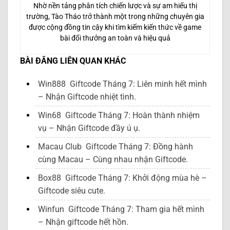
Nhờ nền tảng phân tích chiến lược và sự am hiểu thị
trường, Tào Tháo trở thành một trong những chuyên gia
được cộng đồng tin cậy khi tìm kiếm kiến thức về game
bài đổi thưởng an toàn và hiệu quả
BÀI ĐĂNG LIÊN QUAN KHÁC
Win888 Giftcode Tháng 7: Liên minh hết mình
– Nhận Giftcode nhiệt tình.
Win68 Giftcode Tháng 7: Hoàn thành nhiệm
vụ – Nhận Giftcode đầy ú ụ.
Macau Club Giftcode Tháng 7: Đồng hành
cùng Macau – Cùng nhau nhận Giftcode.
Box88 Giftcode Tháng 7: Khởi động mùa hè –
Giftcode siêu cute.
Winfun Giftcode Tháng 7: Tham gia hết mình
– Nhận giftcode hết hồn.