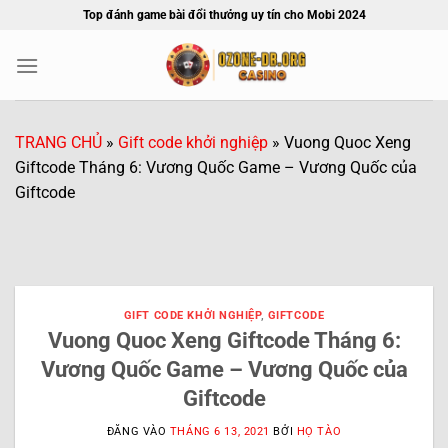
Bỏ
Top đánh game bài đổi thưởng uy tín cho Mobi 2024
qua
nội
dung
TRANG CHỦ
»
Gift code khởi nghiệp
»
Vuong Quoc Xeng
Giftcode Tháng 6: Vương Quốc Game – Vương Quốc của
Giftcode
GIFT CODE KHỞI NGHIỆP
,
GIFTCODE
Vuong Quoc Xeng Giftcode Tháng 6:
Vương Quốc Game – Vương Quốc của
Giftcode
ĐĂNG VÀO
THÁNG 6 13, 2021
BỞI
HỌ TÀO