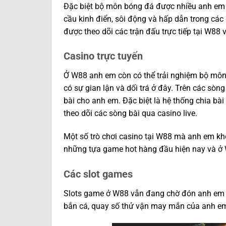
Đặc biệt bộ môn bóng đá được nhiều anh em y
cầu kinh điển, sôi động và hấp dẫn trong các
được theo dõi các trận đấu trực tiếp tại W88 
Casino trực tuyến
Ở W88 anh em còn có thể trải nghiệm bộ môn 
có sự gian lận và dối trá ở đây. Trên các sòn
bài cho anh em. Đặc biệt là hệ thống chia bà
theo dõi các sòng bài qua casino live.
Một số trò chơi casino tại W88 mà anh em khôn
những tựa game hot hàng đầu hiện nay và ở W
Các slot games
Slots game ở W88 vẫn đang chờ đón anh em đế
bắn cá, quay số thử vận may mắn của anh em