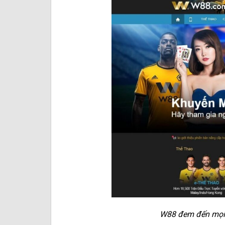
W88 đem đến mọi s