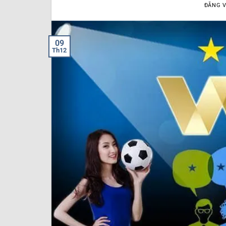
ĐĂNG 
09
Th12