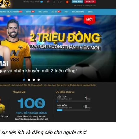
ự tiện ích và đẳng cấp cho người chơi