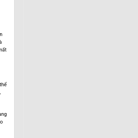
ớn
à
mất
thể
,
ang
ào