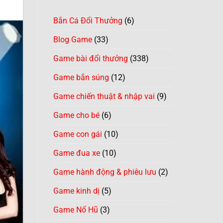
Bắn Cá Đổi Thưởng
(6)
Blog Game
(33)
Game bài đổi thưởng
(338)
Game bắn súng
(12)
Game chiến thuật & nhập vai
(9)
Game cho bé
(6)
Game con gái
(10)
Game đua xe
(10)
Game hành động & phiêu lưu
(2)
Game kinh dị
(5)
Game Nổ Hũ
(3)