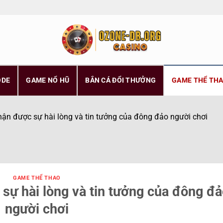
ODE
GAME NỔ HŨ
BẮN CÁ ĐỔI THƯỞNG
GAME THỂ TH
ận được sự hài lòng và tin tưởng của đông đảo người chơi
GAME THỂ THAO
sự hài lòng và tin tưởng của đông đả
người chơi