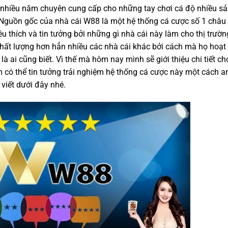
ới nhiều năm chuyên cung cấp cho những tay chơi cá độ nhiều s
 Nguồn gốc của nhà cái W88 là một hệ thống cá cược số 1 châu
 thích và tin tưởng bởi những gì nhà cái này làm cho thị trườn
à chất lượng hơn hẳn nhiều các nhà cái khác bởi cách mà họ hoạt
à ai cũng biết. Vì thế mà hôm nay mình sẽ giới thiệu chi tiết ch
 có thể tin tưởng trải nghiệm hệ thống cá cược này một cách a
 viết dưới đây nhé.