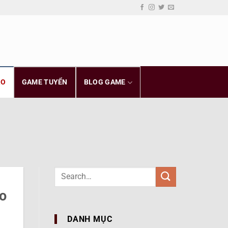
AO
GAME TUYỂN
BLOG GAME
o
DANH MỤC