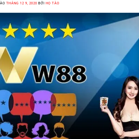
VÀO
THÁNG 12 9, 2020
BỞI
HỌ TÀO