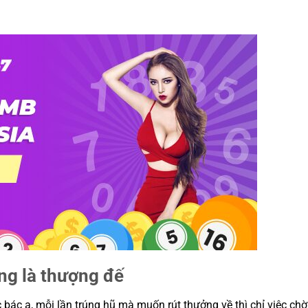
ng là thượng đế
bác ạ, mỗi lần trúng hũ mà muốn rút thưởng về thì chỉ việc chờ