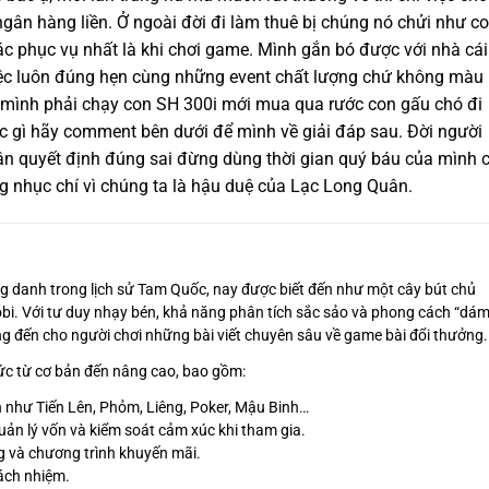
gân hàng liền. Ở ngoài đời đi làm thuê bị chúng nó chửi như c
ác phục vụ nhất là khi chơi game. Mình gắn bó được với nhà cái
việc luôn đúng hẹn cùng những event chất lượng chứ không màu
t mình phải chạy con SH 300i mới mua qua rước con gấu chó đi
c gì hãy comment bên dưới để mình về giải đáp sau. Đời người
ân quyết định đúng sai đừng dùng thời gian quý báu của mình 
ng nhục chí vì chúng ta là hậu duệ của Lạc Long Quân.
ng danh trong lịch sử Tam Quốc, nay được biết đến như một cây bút chủ
bi. Với tư duy nhạy bén, khả năng phân tích sắc sảo và phong cách “dá
g đến cho người chơi những bài viết chuyên sâu về game bài đổi thưởng.
hức từ cơ bản đến nâng cao, bao gồm:
iến như Tiến Lên, Phỏm, Liêng, Poker, Mậu Binh…
quản lý vốn và kiểm soát cảm xúc khi tham gia.
g và chương trình khuyến mãi.
rách nhiệm.