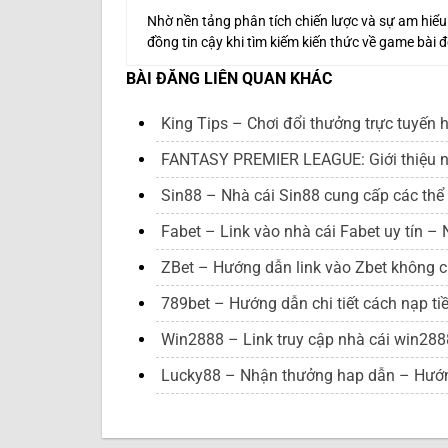
Nhờ nền tảng phân tích chiến lược và sự am hiể
đồng tin cậy khi tìm kiếm kiến thức về game bài 
BÀI ĐĂNG LIÊN QUAN KHÁC
King Tips – Chơi đổi thưởng trực tuyến 
FANTASY PREMIER LEAGUE: Giới thiệu n
Sin88 – Nhà cái Sin88 cung cấp các thể l
Fabet – Link vào nhà cái Fabet uy tín –
ZBet – Hướng dẫn link vào Zbet không c
789bet – Hướng dẫn chi tiết cách nạp t
Win2888 – Link truy cập nhà cái win288
Lucky88 – Nhận thưởng hap dẫn – Hướng