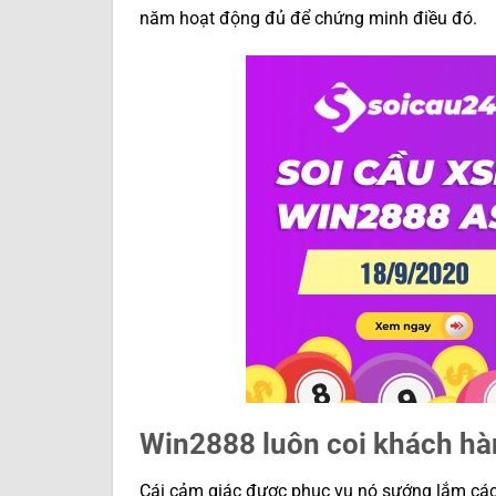
năm hoạt động đủ để chứng minh điều đó.
Win2888 luôn coi khách hà
Cái cảm giác được phục vụ nó sướng lắm các 