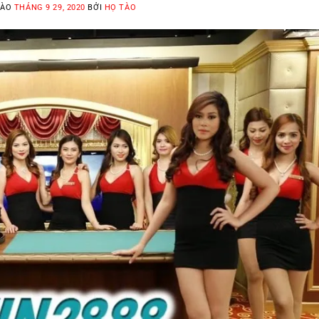
VÀO
THÁNG 9 29, 2020
BỞI
HỌ TÀO