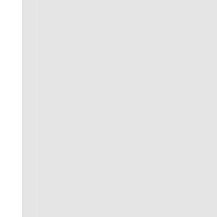
rủi
ro