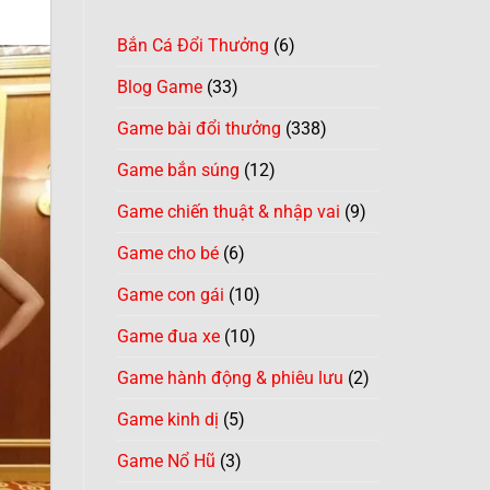
Bắn Cá Đổi Thưởng
(6)
Blog Game
(33)
Game bài đổi thưởng
(338)
Game bắn súng
(12)
Game chiến thuật & nhập vai
(9)
Game cho bé
(6)
Game con gái
(10)
Game đua xe
(10)
Game hành động & phiêu lưu
(2)
Game kinh dị
(5)
Game Nổ Hũ
(3)