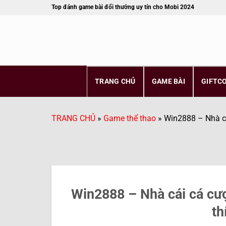
Bỏ
Top đánh game bài đổi thưởng uy tín cho Mobi 2024
qua
nội
dung
TRANG CHỦ
GAME BÀI
GIFTC
TRANG CHỦ
»
Game thể thao
»
Win2888 – Nhà cá
Win2888 – Nhà cái cá cư
th