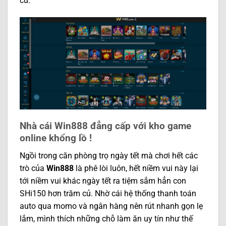
củ.
Nhà cái Win888 đẳng cấp với kho game
online khổng lồ !
Ngồi trong căn phòng trọ ngày tết mà chơi hết các
trò của
Win888
là phê lòi luôn, hết niềm vui này lại
tới niềm vui khác ngày tết ra tiệm sắm hẳn con
SHi150 hơn trăm củ. Nhờ cái hệ thống thanh toán
auto qua momo và ngân hàng nên rút nhanh gọn lẹ
lắm, mình thích những chỗ làm ăn uy tín như thế