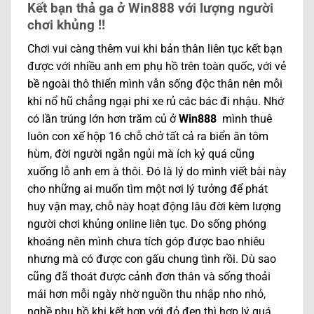
Kết bạn thả ga ở Win888 với lượng người
chơi khủng !!
Chơi vui càng thêm vui khi bản thân liên tục kết bạn
được với nhiều anh em phụ hồ trên toàn quốc, với vẻ
bề ngoài thô thiển mình vẫn sống độc thân nên mỗi
khi nổ hũ chẳng ngại phi xe rủ các bác đi nhậu. Nhớ
có lần trúng lớn hơn trăm củ ở
Win888
mình thuê
luôn con xế hộp 16 chỗ chở tất cả ra biển ăn tôm
hùm, đời người ngắn ngủi mà ích kỷ quá cũng
xuống lỗ anh em à thôi. Đó là lý do mình viết bài này
cho những ai muốn tìm một nơi lý tưởng để phát
huy vận may, chỗ này hoạt động lâu đời kèm lượng
người chơi khủng online liên tục. Do sống phóng
khoáng nên mình chưa tích góp được bao nhiêu
nhưng mà có được con gấu chung tình rồi. Dù sao
cũng đã thoát được cảnh đơn thân và sống thoải
mái hơn mỗi ngày nhờ nguồn thu nhập nho nhỏ,
nghề phụ hồ khi kết hợp với đỏ đen thì hợp lý quá