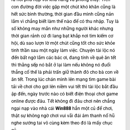
con đường đời việc gặp một chút khó khăn cũng là
hết sức bình thường, thời gian đầu mình cũng nản
lắm vì chẳng biết làm thế nào để có thu nhập. Tuy là
số không may mắn như những người khác nhưng
thời gian rảnh cứ đi lang bạt khắp nơi tìm kiếm cơ
hội, dù sao lượn lờ một chút cũng tốt cho sức khỏe
tinh thần sau một ngày làm việc. Chuyện tài lộc nó
đến bất ngờ lắm các bác ơi, đang tính về quê ăn tết
thì thằng sếp nó bắt ở lại làm nếu không nó đuổi
thẳng cổ thế là phải trấn giữ thành đô cho bà con về
ăn tết. Trong lúc chán mình lên mạng tìm game bài
tải về chơi cho gợi lên niềm vui tết thì tài lộc bắt đầu
ập đến, ngày trước nào có biết điện thoại chơi game
online được đâu. Tết không đi đâu chơi nên chẳng
ngại nạp vào nhà cái
Win888
hẳn một củ để chơi,
thật sự không ngờ chơi vui vãi đái âm thanh nổ hũ
nghe sướng tai vô cùng kèm theo đó là mấy chục