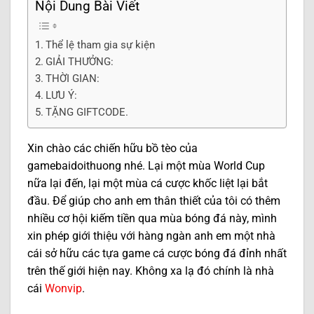
Nội Dung Bài Viết
Thể lệ tham gia sự kiện
GIẢI THƯỞNG:
THỜI GIAN:
LƯU Ý:
TẶNG GIFTCODE.
Xin chào các chiến hữu bồ tèo của
gamebaidoithuong nhé. Lại một mùa World Cup
nữa lại đến, lại một mùa cá cược khốc liệt lại bắt
đầu. Để giúp cho anh em thân thiết của tôi có thêm
nhiều cơ hội kiếm tiền qua mùa bóng đá này, mình
xin phép giới thiệu với hàng ngàn anh em một nhà
cái sở hữu các tựa game cá cược bóng đá đỉnh nhất
trên thế giới hiện nay. Không xa lạ đó chính là nhà
cái
Wonvip
.