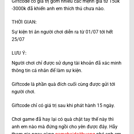
Giftcode có giá trị gồm nhiều các mệnh giá từ 150k
-3000k đã khiến anh em thích thú chưa nào.
THỜI GIAN:
Sự kiện tri ân người chơi diễn ra từ 01/07 tới hết
25/07
LƯU Ý:
Người chơi chỉ được sử dụng tài khoản đã xác minh
thông tin cá nhân để làm sự kiện.
Giftcode là phần quà đích cuối cùng được gửi tới
người chơi.
Giftcode chỉ có giá trị sau khi phát hành 15 ngày.
Chơi game đã hay lại có quà chật tay thế này thì
anh em nào mà đứng ngồi cho yên được đây. Hãy