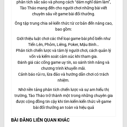
phân tích sắc sảo và phong cách “dám nghĩ dám làm”,
Tào Tháo mang đến cho người chơi những bài viết
chuyên sâu về game bài đổi thưởng.
Ông tập trung chia sẻ kiến thức từ cơ bản đến nâng cao,
bao gồm:
Giới thiệu luật chơi các thể loại game bài phổ biến như
Tiến Lên, Phỏm, Liêng, Poker, Mậu Binh…
Phân tích chiến lược và tâm lý người chơi, cách quản lý
vốn và kiểm soát cảm xúc khi tham gia.
Đánh giá các cổng game uy tín, so sánh tính năng và
chương trình khuyến mãi.
Cảnh báo rủi ro, lừa đảo và hướng dẫn chơi có trách
nhiệm.
Nhờ nền tảng phân tích chiến lược và sự am hiểu thị
trường, Tào Tháo trở thành một trong những chuyên gia
được cộng đồng tin cậy khi tìm kiếm kiến thức về game
bài đổi thưởng an toàn và hiệu quả
BÀI ĐĂNG LIÊN QUAN KHÁC