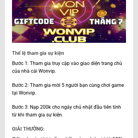
Thể lệ tham gia sự kiện
Bước 1: Tham gia truy cập vào giao diện trang chủ
của nhà cái Wonvip.
Bước 2: Tham gia mời 5 người bạn cùng chơi game
tại Wonvip.
Bước 3: Nạp 200k cho ngày chủ nhật đầu tiên tính
từ khi tham gia sự kiện.
GIẢI THƯỞNG: