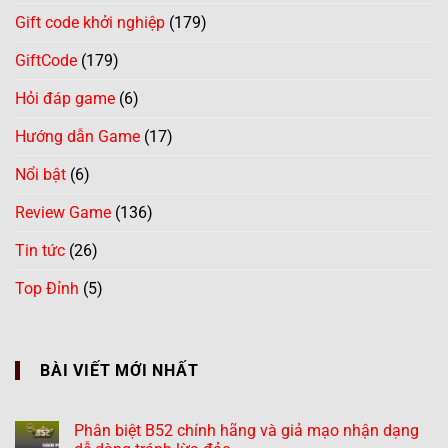
Gift code khởi nghiệp
(179)
GiftCode
(179)
Hỏi đáp game
(6)
Hướng dẫn Game
(17)
Nổi bật
(6)
Review Game
(136)
Tin tức
(26)
Top Đỉnh
(5)
BÀI VIẾT MỚI NHẤT
Phân biệt B52 chính hãng và giả mạo nhận dạng