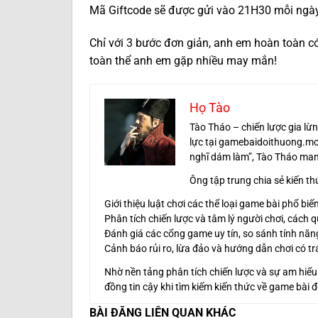
Mã Giftcode sẽ được gửi vào 21H30 mỗi ngày 
Chỉ với 3 bước đơn giản, anh em hoàn toàn c
toàn thể anh em gặp nhiều may mắn!
Họ Tào
Tào Tháo – chiến lược gia lừ
lực tại gamebaidoithuong.mo
nghĩ dám làm”, Tào Tháo man
Ông tập trung chia sẻ kiến t
Giới thiệu luật chơi các thể loại game bài phổ b
Phân tích chiến lược và tâm lý người chơi, cách 
Đánh giá các cổng game uy tín, so sánh tính năn
Cảnh báo rủi ro, lừa đảo và hướng dẫn chơi có t
Nhờ nền tảng phân tích chiến lược và sự am hiể
đồng tin cậy khi tìm kiếm kiến thức về game bài 
BÀI ĐĂNG LIÊN QUAN KHÁC