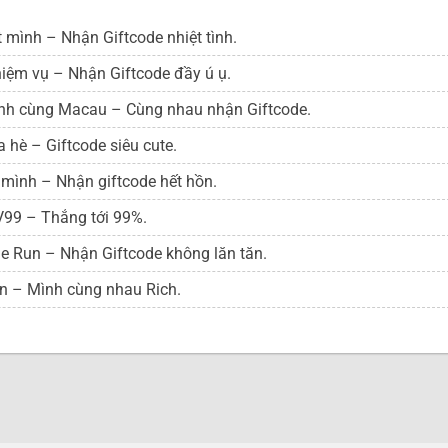
 mình – Nhận Giftcode nhiệt tình.
iệm vụ – Nhận Giftcode đầy ú ụ.
nh cùng Macau – Cùng nhau nhận Giftcode.
hè – Giftcode siêu cute.
mình – Nhận giftcode hết hồn.
V99 – Thắng tới 99%.
e Run – Nhận Giftcode không lăn tăn.
in – Mình cùng nhau Rich.