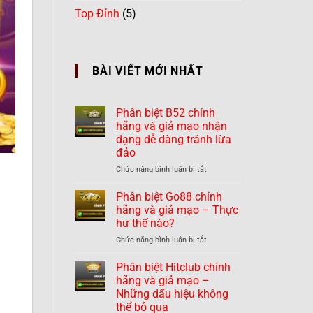
Top Đỉnh
(5)
BÀI VIẾT MỚI NHẤT
Phân biệt B52 chính
hãng và giả mạo nhận
dạng dễ dàng tránh lừa
đảo
ở
Chức năng bình luận bị tắt
Phân
biệt
Phân biệt Go88 chính
B52
hãng và giả mạo – Thực
chính
hư thế nào?
hãng
ở
Chức năng bình luận bị tắt
và
Phân
giả
biệt
mạo
Phân biệt Hitclub chính
Go88
nhận
hãng và giả mạo –
chính
dạng
Những dấu hiệu không
hãng
dễ
thể bỏ qua
và
dàng