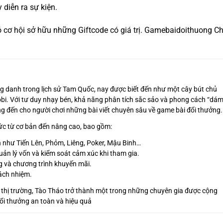
diễn ra sự kiện.
ó cơ hội sở hữu những Giftcode có giá trị. Gamebaidoithuong C
ng danh trong lịch sử Tam Quốc, nay được biết đến như một cây bút chủ
bi. Với tư duy nhạy bén, khả năng phân tích sắc sảo và phong cách “dá
g đến cho người chơi những bài viết chuyên sâu về game bài đổi thưởng.
hức từ cơ bản đến nâng cao, bao gồm:
iến như Tiến Lên, Phỏm, Liêng, Poker, Mậu Binh…
quản lý vốn và kiểm soát cảm xúc khi tham gia.
g và chương trình khuyến mãi.
rách nhiệm.
u thị trường, Tào Tháo trở thành một trong những chuyên gia được cộng
đổi thưởng an toàn và hiệu quả