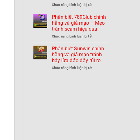
giả
tránh
ở
Chức năng bình luận bị tắt
mạo
lừa
Phân
–
đảo
biệt
Phân biệt 789Club chính
Thực
Hitclub
hãng và giả mạo – Mẹo
hư
chính
tránh scam hiệu quả
thế
hãng
nào?
ở
Chức năng bình luận bị tắt
và
Phân
giả
biệt
mạo
Phân biệt Sunwin chính
789Club
–
hãng và giả mạo tránh
chính
Những
bẫy lừa đảo đầy rủi ro
hãng
dấu
ở
Chức năng bình luận bị tắt
và
hiệu
Phân
giả
không
biệt
mạo
thể
Sunwin
–
bỏ
chính
Mẹo
qua
hãng
tránh
và
scam
giả
hiệu
mạo
quả
tránh
bẫy
lừa
đảo
đầy