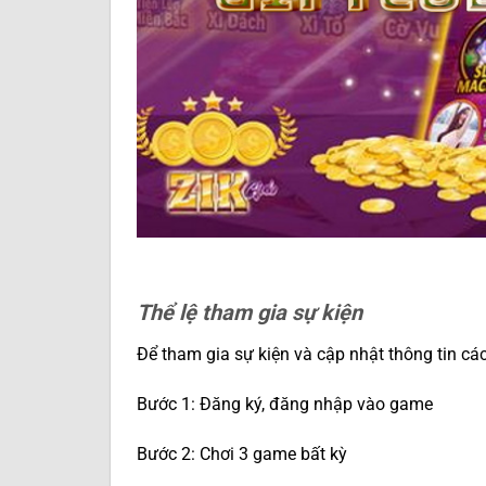
Thể lệ tham gia sự kiện
Để tham gia sự kiện và cập nhật thông tin các
Bước 1: Đăng ký, đăng nhập vào game
Bước 2: Chơi 3 game bất kỳ