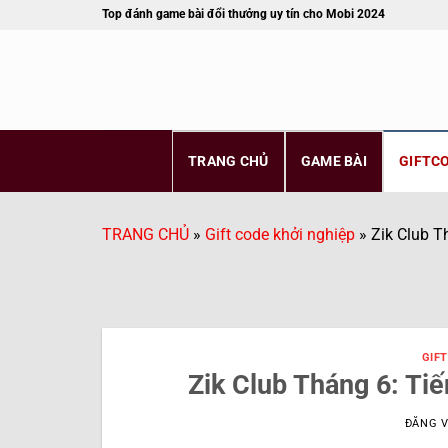
Bỏ
Top đánh game bài đổi thưởng uy tín cho Mobi 2024
qua
nội
dung
TRANG CHỦ
GAME BÀI
GIFTC
TRANG CHỦ
»
Gift code khởi nghiệp
»
Zik Club T
GIFT
Zik Club Tháng 6: Tiế
ĐĂNG 