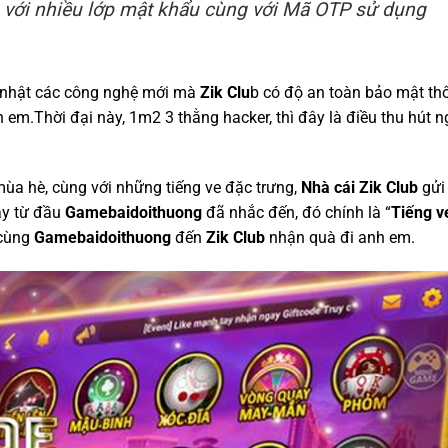
n với nhiều lớp mật khẩu cùng với Mã OTP sử dụng
ập nhật các công nghệ mới mà
Zik Clu
b có độ an toàn bảo mật th
 em.Thời đại này, 1m2 3 thằng hacker, thì đây là điều thu hút 
mùa hè, cùng với những tiếng ve đặc trưng,
Nhà cái Zik Club
gửi 
ay từ đầu
Gamebaidoithuong
đã nhắc đến, đó chính là “
Tiếng v
 cùng
Gamebaidoithuong
đến
Zik Club
nhận quà đi anh em.