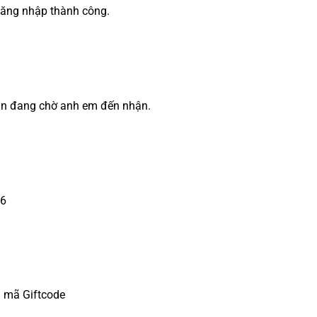
đăng nhập thành công.
 vẫn đang chờ anh em đến nhận.
06
1 mã Giftcode