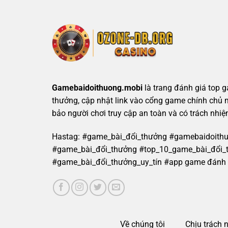
Gamebaidoithuong.mobi
là trang đánh giá top 
thưởng, cập nhật link vào cổng game chính chủ
bảo người chơi truy cập an toàn và có trách nhiệ
Hastag: #game_bài_đổi_thưởng #gamebaidoith
#game_bài_đổi_thưởng #top_10_game_bài_đổi_
#game_bài_đổi_thưởng_uy_tín #app game đánh b
Về chúng tôi
Chịu trách 