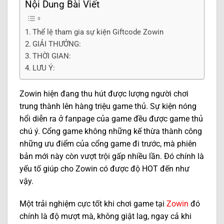
Nội Dung Bài Viết
Thể lệ tham gia sự kiện Giftcode Zowin
GIẢI THƯỞNG:
THỜI GIAN:
LƯU Ý:
Zowin hiện đang thu hút được lượng người chơi
trung thành lên hàng triệu game thủ. Sự kiện nóng
hổi diễn ra ở fanpage của game đều được game thủ
chú ý. Cổng game không những kế thừa thành công
những ưu điểm của cổng game đi trước, mà phiên
bản mới này còn vượt trội gấp nhiều lần. Đó chính là
yếu tố giúp cho Zowin có được độ HOT đến như
vậy.
Một trải nghiệm cực tốt khi chơi game tại
Zowin
đó
chính là độ mượt mà, không giật lag, ngay cả khi