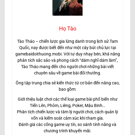
Họ Tào
Tào Tháo – chiến lược gia lừng danh trong lịch sử Tam
Quốc, nay được biết đến như một cây bút chủ lực tại
gamebaidoithuong.mobi. Với tư duy nhạy bén, khả năng
phân tích sắc sảo và phong cách “dám nghĩ dám làm”,
Tào Tháo mang đến cho người chơi những bài viết
chuyên sâu về game bài đổi thưởng.
Ông tập trung chia sẻ kiến thức từ cơ bản đến nâng cao,
bao gồm:
Giới thiệu luật chơi các thể loại game bài phổ biến như
Tiến Lên, Phỏm, Liêng, Poker, Mậu Binh…
Phân tích chiến lược và tâm lý người chơi, cách quản lý
vốn và kiểm soát cảm xúc khi tham gia.
Đánh giá các cổng game uy tín, so sánh tính năng và
chương trình khuyến mãi.