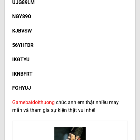
UJG89LM
NGY89O
KJBVSW
56YHFDR
IKGTYU
IKNBFRT
FGHYUJ
Gamebaidoithuong
chúc anh em thật nhiều may
mắn và tham gia sự kiện thật vui nhé!