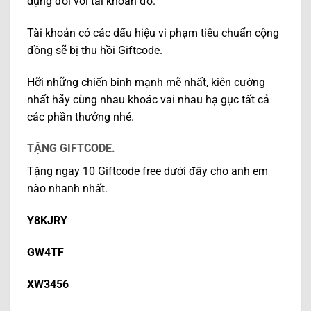
dụng đối với tài khoản đó.
Tài khoản có các dấu hiệu vi phạm tiêu chuẩn cộng
đồng sẽ bị thu hồi Giftcode.
Hỡi những chiến binh mạnh mẽ nhất, kiên cường
nhất hãy cùng nhau khoác vai nhau hạ gục tất cả
các phần thưởng nhé.
TẶNG GIFTCODE.
Tặng ngay 10 Giftcode free dưới đây cho anh em
nào nhanh nhất.
Y8KJRY
GW4TF
XW3456