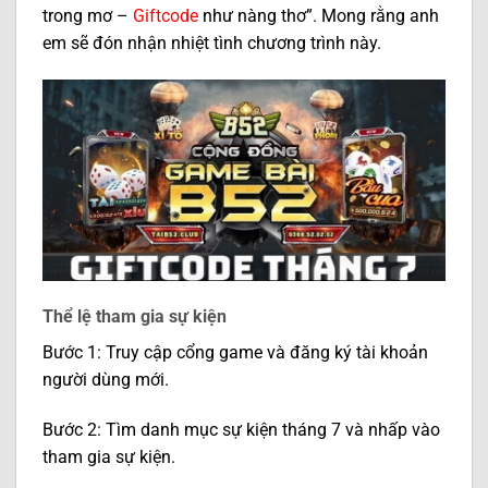
trong mơ –
Giftcode
như nàng thơ”. Mong rằng anh
em sẽ đón nhận nhiệt tình chương trình này.
Thể lệ tham gia sự kiện
Bước 1: Truy cập cổng game và đăng ký tài khoản
người dùng mới.
Bước 2: Tìm danh mục sự kiện tháng 7 và nhấp vào
tham gia sự kiện.