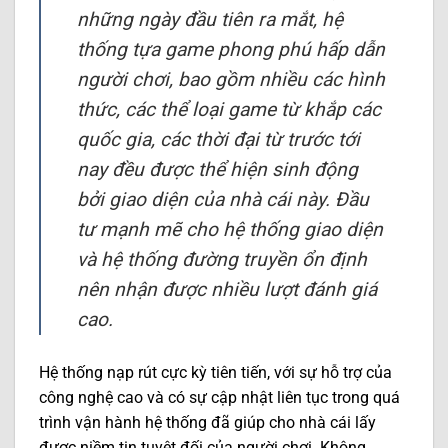
những ngày đầu tiên ra mắt, hệ
thống tựa game phong phú hấp dẫn
người chơi, bao gồm nhiều các hình
thức, các thể loại game từ khắp các
quốc gia, các thời đại từ trước tới
nay đều được thể hiện sinh động
bởi giao diện của nhà cái này. Đầu
tư mạnh mẽ cho hệ thống giao diện
và hệ thống đường truyền ổn định
nên nhận được nhiều lượt đánh giá
cao.
Hệ thống nạp rút cực kỳ tiên tiến, với sự hỗ trợ của
công nghệ cao và có sự cập nhật liên tục trong quá
trình vận hành hệ thống đã giúp cho nhà cái lấy
được niềm tin tuyệt đối của người chơi. Không