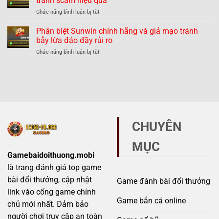
tránh scam hiệu quả
chính
–
lừa
ở
Chức năng bình luận bị tắt
hãng
Thực
đảo
Phân
và
hư
biệt
Phân biệt Sunwin chính hãng và giả mạo tránh
giả
thế
789Club
mạo
bẫy lừa đảo đầy rủi ro
nào?
chính
–
ở
Chức năng bình luận bị tắt
hãng
Những
Phân
và
dấu
biệt
giả
hiệu
Sunwin
mạo
không
chính
–
thể
hãng
Mẹo
bỏ
và
tránh
qua
giả
scam
mạo
hiệu
CHUYÊN
tránh
quả
bẫy
MỤC
lừa
đảo
Gamebaidoithuong.mobi
đầy
là trang đánh giá top game
rủi
ro
bài đổi thưởng, cập nhật
Game đánh bài đổi thưởng
link vào cổng game chính
Game bắn cá online
chủ mới nhất. Đảm bảo
người chơi truy cập an toàn