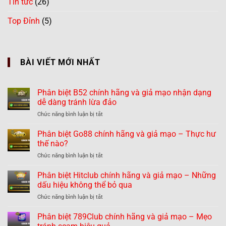
Tin tức
(26)
Top Đỉnh
(5)
BÀI VIẾT MỚI NHẤT
Phân biệt B52 chính hãng và giả mạo nhận dạng
dễ dàng tránh lừa đảo
ở
Chức năng bình luận bị tắt
Phân
biệt
Phân biệt Go88 chính hãng và giả mạo – Thực hư
B52
thế nào?
chính
ở
Chức năng bình luận bị tắt
hãng
Phân
và
biệt
Phân biệt Hitclub chính hãng và giả mạo – Những
giả
Go88
mạo
dấu hiệu không thể bỏ qua
chính
nhận
ở
Chức năng bình luận bị tắt
hãng
dạng
Phân
và
dễ
biệt
Phân biệt 789Club chính hãng và giả mạo – Mẹo
giả
dàng
Hitclub
mạo
tránh