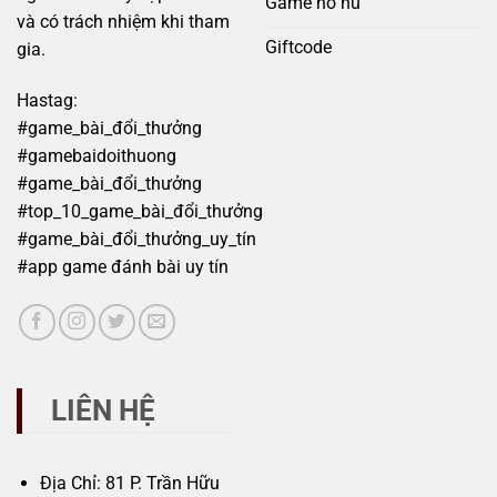
Game nổ hũ
và có trách nhiệm khi tham
Giftcode
gia.
Hastag:
#game_bài_đổi_thưởng
#gamebaidoithuong
#game_bài_đổi_thưởng
#top_10_game_bài_đổi_thưởng
#game_bài_đổi_thưởng_uy_tín
#app game đánh bài uy tín
LIÊN HỆ
Địa Chỉ: 81 P. Trần Hữu