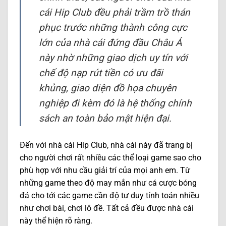
cái Hip Club đều phải trầm trồ thán
phục trước những thành công cực
lớn của nhà cái đứng đầu Châu Á
này nhờ những giao dịch uy tín với
chế độ nạp rút tiền có ưu đãi
khủng, giao diện đồ họa chuyên
nghiệp đi kèm đó là hệ thống chính
sách an toàn bảo mật hiện đại.
Đến với nhà cái Hip Club, nhà cái này đã trang bị
cho người chơi rất nhiều các thể loại game sao cho
phù hợp với nhu cầu giải trí của mọi anh em. Từ
những game theo độ may mắn như cá cược bóng
đá cho tới các game cần độ tư duy tính toán nhiều
như chơi bài, chơi lô đề. Tất cả đều được nhà cái
này thể hiện rõ ràng.