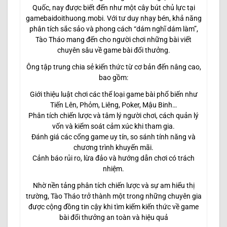
Quốc, nay được biết đến như một cây bút chủ lực tại
gamebaidoithuong.mobi. Với tư duy nhạy bén, khả năng
phân tích sắc sảo và phong cách “dám nghĩ dám làm”,
Tào Tháo mang đến cho người chơi những bài viết
chuyên sâu về game bài đổi thưởng.
Ông tập trung chia sẻ kiến thức từ cơ bản đến nâng cao,
bao gồm:
Giới thiệu luật chơi các thể loại game bài phổ biến như
Tiến Lên, Phỏm, Liêng, Poker, Mậu Binh…
Phân tích chiến lược và tâm lý người chơi, cách quản lý
vốn và kiểm soát cảm xúc khi tham gia.
Đánh giá các cổng game uy tín, so sánh tính năng và
chương trình khuyến mãi.
Cảnh báo rủi ro, lừa đảo và hướng dẫn chơi có trách
nhiệm.
Nhờ nền tảng phân tích chiến lược và sự am hiểu thị
trường, Tào Tháo trở thành một trong những chuyên gia
được cộng đồng tin cậy khi tìm kiếm kiến thức về game
bài đổi thưởng an toàn và hiệu quả