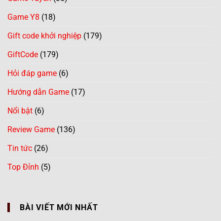
Game Y8
(18)
Gift code khởi nghiệp
(179)
GiftCode
(179)
Hỏi đáp game
(6)
Hướng dẫn Game
(17)
Nổi bật
(6)
Review Game
(136)
Tin tức
(26)
Top Đỉnh
(5)
BÀI VIẾT MỚI NHẤT