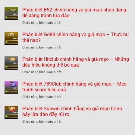
Phân biệt B52 chính hãng và giả mạo nhận dạng
dễ dàng tránh lừa đảo
ở
Chức năng bình luận bị tắt
Phân
biệt
Phân biệt Go88 chính hãng và giả mạo – Thực hư
B52
thế nào?
chính
ở
Chức năng bình luận bị tắt
hãng
Phân
và
biệt
Phân biệt Hitclub chính hãng và giả mạo – Những
giả
Go88
mạo
dấu hiệu không thể bỏ qua
chính
nhận
ở
Chức năng bình luận bị tắt
hãng
dạng
Phân
và
dễ
biệt
Phân biệt 789Club chính hãng và giả mạo – Mẹo
giả
dàng
Hitclub
mạo
tránh scam hiệu quả
tránh
chính
–
lừa
ở
Chức năng bình luận bị tắt
hãng
Thực
đảo
Phân
và
hư
biệt
Phân biệt Sunwin chính hãng và giả mạo tránh
giả
thế
789Club
mạo
bẫy lừa đảo đầy rủi ro
nào?
chính
–
ở
Chức năng bình luận bị tắt
hãng
Những
Phân
và
dấu
biệt
giả
hiệu