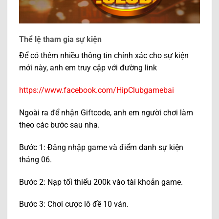
Thể lệ tham gia sự kiện
Để có thêm nhiều thông tin chính xác cho sự kiện
mới này, anh em truy cập với đường link
https://www.facebook.com/HipClubgamebai
Ngoài ra để nhận Giftcode, anh em người chơi làm
theo các bước sau nha.
Bước 1: Đăng nhập game và điểm danh sự kiện
tháng 06.
Bước 2: Nạp tối thiểu 200k vào tài khoản game.
Bước 3: Chơi cược lô đề 10 ván.