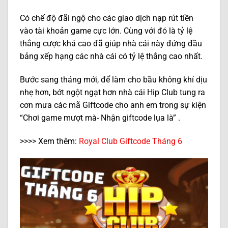
Có chế độ đãi ngộ cho các giao dịch nạp rút tiền
vào tài khoản game cực lớn. Cùng với đó là tỷ lệ
thắng cược khá cao đã giúp nhà cái này đứng đầu
bảng xếp hạng các nhà cái có tỷ lệ thắng cao nhất.
Bước sang tháng mới, để làm cho bầu không khí dịu
nhẹ hơn, bớt ngột ngạt hơn nhà cái Hip Club tung ra
cơn mưa các mã Giftcode cho anh em trong sự kiện
“Chơi game mượt mà- Nhận giftcode lụa là” .
>>>> Xem thêm:
Royal Club Giftcode Tháng 6