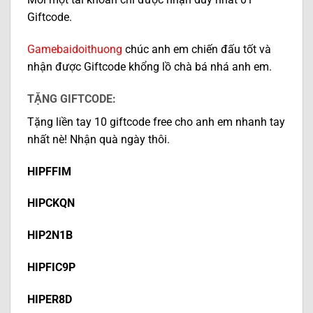
Giftcode.
Gamebaidoithuong
chúc anh em chiến đấu tốt và
nhận được Giftcode khổng lồ chà bá nhá anh em.
TẶNG GIFTCODE:
Tặng liền tay 10 giftcode free cho anh em nhanh tay
nhất nè! Nhận quà ngày thôi.
HIPFFIM
HIPCKQN
HIP2N1B
HIPFIC9P
HIPER8D