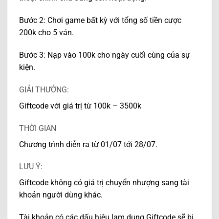
Bước 2: Chơi game bất kỳ với tổng số tiền cược
200k cho 5 ván.
Bước 3: Nạp vào 100k cho ngày cuối cùng của sự
kiện.
GIẢI THƯỞNG:
Giftcode với giá trị từ 100k – 3500k
THỜI GIAN
Chương trình diễn ra từ 01/07 tới 28/07.
LƯU Ý:
Giftcode không có giá trị chuyển nhượng sang tài
khoản người dùng khác.
Tài khoản có các dấu hiệu lạm dụng Giftcode sẽ bị