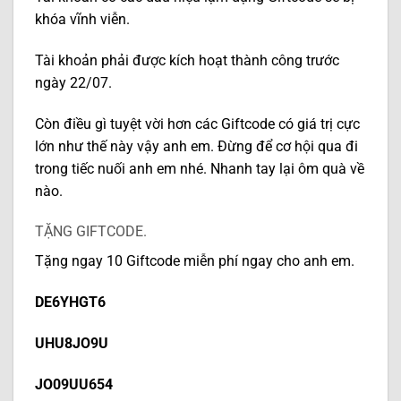
khóa vĩnh viễn.
Tài khoản phải được kích hoạt thành công trước
ngày 22/07.
Còn điều gì tuyệt vời hơn các Giftcode có giá trị cực
lớn như thế này vậy anh em. Đừng để cơ hội qua đi
trong tiếc nuối anh em nhé. Nhanh tay lại ôm quà về
nào.
TẶNG GIFTCODE.
Tặng ngay 10 Giftcode miễn phí ngay cho anh em.
DE6YHGT6
UHU8JO9U
JO09UU654