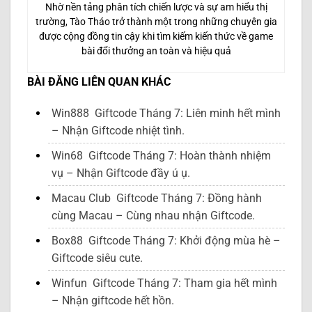
Nhờ nền tảng phân tích chiến lược và sự am hiểu thị
trường, Tào Tháo trở thành một trong những chuyên gia
được cộng đồng tin cậy khi tìm kiếm kiến thức về game
bài đổi thưởng an toàn và hiệu quả
BÀI ĐĂNG LIÊN QUAN KHÁC
Win888 Giftcode Tháng 7: Liên minh hết mình
– Nhận Giftcode nhiệt tình.
Win68 Giftcode Tháng 7: Hoàn thành nhiệm
vụ – Nhận Giftcode đầy ú ụ.
Macau Club Giftcode Tháng 7: Đồng hành
cùng Macau – Cùng nhau nhận Giftcode.
Box88 Giftcode Tháng 7: Khởi động mùa hè –
Giftcode siêu cute.
Winfun Giftcode Tháng 7: Tham gia hết mình
– Nhận giftcode hết hồn.