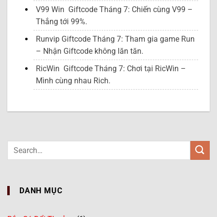
V99 Win Giftcode Tháng 7: Chiến cùng V99 –
Thắng tới 99%.
Runvip Giftcode Tháng 7: Tham gia game Run
– Nhận Giftcode không lăn tăn.
RicWin Giftcode Tháng 7: Chơi tại RicWin –
Mình cùng nhau Rich.
DANH MỤC