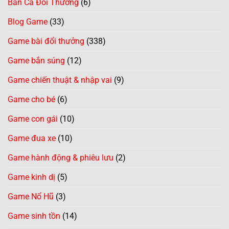
Bắn Cá Đổi Thưởng
(6)
Blog Game
(33)
Game bài đổi thưởng
(338)
Game bắn súng
(12)
Game chiến thuật & nhập vai
(9)
Game cho bé
(6)
Game con gái
(10)
Game đua xe
(10)
Game hành động & phiêu lưu
(2)
Game kinh dị
(5)
Game Nổ Hũ
(3)
Game sinh tồn
(14)