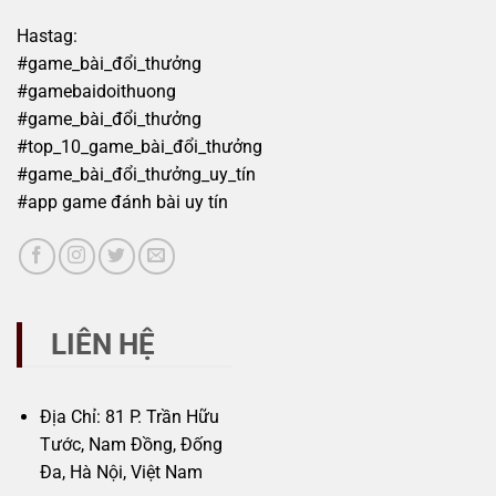
Hastag:
#game_bài_đổi_thưởng
#gamebaidoithuong
#game_bài_đổi_thưởng
#top_10_game_bài_đổi_thưởng
#game_bài_đổi_thưởng_uy_tín
#app game đánh bài uy tín
LIÊN HỆ
Địa Chỉ: 81 P. Trần Hữu
Tước, Nam Đồng, Đống
Đa, Hà Nội, Việt Nam