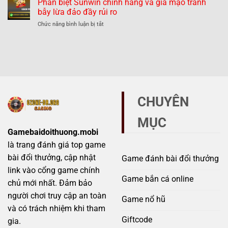
Phân biệt Sunwin chính hãng và giả mạo tránh
giả
thế
789Club
mạo
bẫy lừa đảo đầy rủi ro
nào?
chính
–
ở
Chức năng bình luận bị tắt
hãng
Những
Phân
và
dấu
biệt
giả
hiệu
Sunwin
mạo
không
chính
–
thể
hãng
Mẹo
bỏ
và
tránh
qua
giả
scam
mạo
hiệu
CHUYÊN
tránh
quả
bẫy
MỤC
lừa
đảo
Gamebaidoithuong.mobi
đầy
là trang đánh giá top game
rủi
ro
bài đổi thưởng, cập nhật
Game đánh bài đổi thưởng
link vào cổng game chính
Game bắn cá online
chủ mới nhất. Đảm bảo
người chơi truy cập an toàn
Game nổ hũ
và có trách nhiệm khi tham
Giftcode
gia.