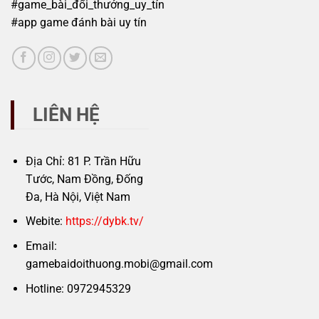
#game_bài_đổi_thưởng_uy_tín
#app game đánh bài uy tín
LIÊN HỆ
Địa Chỉ: 81 P. Trần Hữu
Tước, Nam Đồng, Đống
Đa, Hà Nội, Việt Nam
Webite:
https://dybk.tv/
Email:
gamebaidoithuong.mobi@gmail.com
Hotline: 0972945329