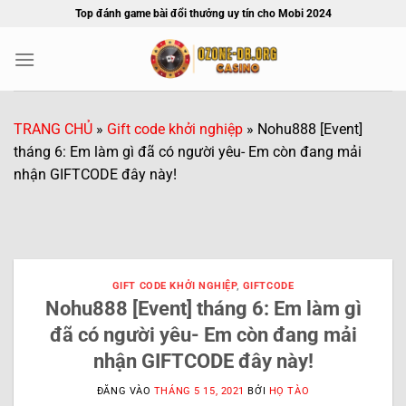
Bỏ
Top đánh game bài đổi thưởng uy tín cho Mobi 2024
qua
nội
dung
TRANG CHỦ
»
Gift code khởi nghiệp
»
Nohu888 [Event]
tháng 6: Em làm gì đã có người yêu- Em còn đang mải
nhận GIFTCODE đây này!
GIFT CODE KHỞI NGHIỆP
,
GIFTCODE
Nohu888 [Event] tháng 6: Em làm gì
đã có người yêu- Em còn đang mải
nhận GIFTCODE đây này!
ĐĂNG VÀO
THÁNG 5 15, 2021
BỞI
HỌ TÀO