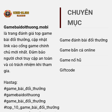
tránh
qua
giả
scam
mạo
hiệu
CHUYÊN
tránh
quả
bẫy
MỤC
lừa
đảo
Gamebaidoithuong.mobi
đầy
là trang đánh giá top game
rủi
ro
bài đổi thưởng, cập nhật
Game đánh bài đổi thưởng
link vào cổng game chính
Game bắn cá online
chủ mới nhất. Đảm bảo
người chơi truy cập an toàn
Game nổ hũ
và có trách nhiệm khi tham
Giftcode
gia.
Hastag:
#game_bài_đổi_thưởng
#gamebaidoithuong
#game_bài_đổi_thưởng
#top_10_game_bài_đổi_thưởng