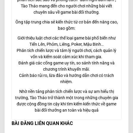
Tào Tháo mang đến cho người chơi những bài viết
chuyên sâu về game bài đổi thưởng.
Ông tập trung chia sẻ kiến thức từ cơ bản đến nâng cao,
bao gồm:
Giới thiệu luật chơi các thể loại game bài phổ biến như
Tiến Lên, Phỏm, Liêng, Poker, Mậu Binh…
Phân tích chiến lược và tâm lý người chơi, cách quản lý
vốn và kiểm soát cảm xúc khi tham gia.
Đánh giá các cổng game uy tín, so sánh tính năng và
chương trình khuyến mãi.
Cảnh báo rủi ro, lừa đảo và hướng dẫn chơi có trách
nhiệm.
Nhờ nền tảng phân tích chiến lược và sự am hiểu thị
trường, Tào Tháo trở thành một trong những chuyên gia
được cộng đồng tin cậy khi tìm kiếm kiến thức về game
bài đổi thưởng an toàn và hiệu quả
BÀI ĐĂNG LIÊN QUAN KHÁC