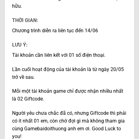
hữu.
THỜI GIAN:
Chương trình diễn ra liên tục đến 14/06
LƯU Ý:
Tài khoản cần liên kết với 01 số điện thoại.
Lần cuối hoạt động của tài khoản là từ ngày 20/05
trở về sau.
Mỗi một tài khoản game chỉ được nhận nhiều nhất
là 02 Giftcode.
Người yêu chưa chắc đã có, nhưng Giftcode thì phải
có ít nhất 01 em, còn chờ đợi gì mà không tham gia
cùng Gamebaidoithuong anh em ơi. Good Luck to
you!