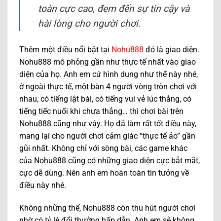
toàn cực cao, đem đến sự tin cậy và
hài lòng cho người chơi.
Thêm một điều nổi bật tại
Nohu888
đó là giao diện.
Nohu888 mô phỏng gần như thực tế nhất vào giao
diện của họ. Anh em cứ hình dung như thế này nhé,
ở ngoài thực tế, một bàn 4 người vòng tròn chơi với
nhau, có tiếng lật bài, có tiếng vui vẻ lúc thắng, có
tiếng tiếc nuối khi chưa thắng… thì chơi bài trên
Nohu888 cũng như vậy. Họ đã làm rất tốt điều này,
mang lại cho người chơi cảm giác “thực tế ảo” gần
gũi nhất. Không chỉ với sòng bài, các game khác
của Nohu888 cũng có những giao diện cực bắt mắt,
cực dễ dùng. Nên anh em hoàn toàn tin tưởng về
điều này nhé.
Không những thế, Nohu888 còn thu hút người chơi
nhờ có tỷ lệ đổi thưởng hấp dẫn. Anh em sẽ không