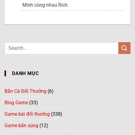
Mình cùng nhau Rich.
DANH MỤC
Bắn Cá Đổi Thưởng
(6)
Blog Game
(33)
Game bài đổi thưởng
(338)
Game bắn súng
(12)