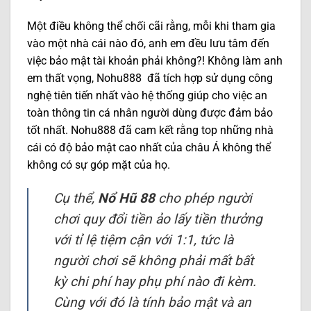
Một điều không thể chối cãi rằng, mỗi khi tham gia
vào một nhà cái nào đó, anh em đều lưu tâm đến
việc bảo mật tài khoản phải không?! Không làm anh
em thất vọng, Nohu888 đã tích hợp sử dụng công
nghệ tiên tiến nhất vào hệ thống giúp cho việc an
toàn thông tin cá nhân người dùng được đảm bảo
tốt nhất. Nohu888 đã cam kết rằng top những nhà
cái có độ bảo mật cao nhất của châu Á không thể
không có sự góp mặt của họ.
Cụ thể,
Nổ Hũ 88
cho phép người
chơi quy đổi tiền ảo lấy tiền thưởng
với tỉ lệ tiệm cận với 1:1, tức là
người chơi sẽ không phải mất bất
kỳ chi phí hay phụ phí nào đi kèm.
Cùng với đó là tính bảo mật và an