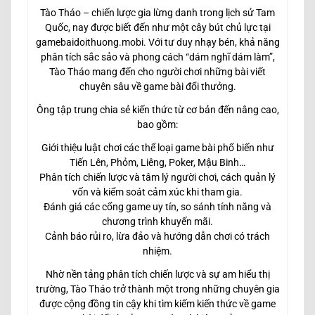
Tào Tháo – chiến lược gia lừng danh trong lịch sử Tam
Quốc, nay được biết đến như một cây bút chủ lực tại
gamebaidoithuong.mobi. Với tư duy nhạy bén, khả năng
phân tích sắc sảo và phong cách “dám nghĩ dám làm”,
Tào Tháo mang đến cho người chơi những bài viết
chuyên sâu về game bài đổi thưởng.
Ông tập trung chia sẻ kiến thức từ cơ bản đến nâng cao,
bao gồm:
Giới thiệu luật chơi các thể loại game bài phổ biến như
Tiến Lên, Phỏm, Liêng, Poker, Mậu Binh…
Phân tích chiến lược và tâm lý người chơi, cách quản lý
vốn và kiểm soát cảm xúc khi tham gia.
Đánh giá các cổng game uy tín, so sánh tính năng và
chương trình khuyến mãi.
Cảnh báo rủi ro, lừa đảo và hướng dẫn chơi có trách
nhiệm.
Nhờ nền tảng phân tích chiến lược và sự am hiểu thị
trường, Tào Tháo trở thành một trong những chuyên gia
được cộng đồng tin cậy khi tìm kiếm kiến thức về game