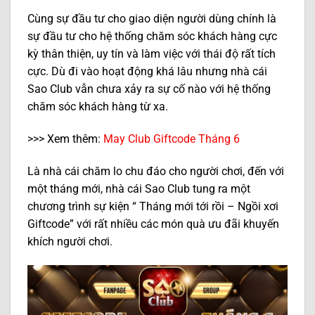
Cùng sự đầu tư cho giao diện người dùng chính là
sự đầu tư cho hệ thống chăm sóc khách hàng cực
kỳ thân thiện, uy tín và làm việc với thái độ rất tích
cực. Dù đi vào hoạt động khá lâu nhưng nhà cái
Sao Club vẫn chưa xảy ra sự cố nào với hệ thống
chăm sóc khách hàng từ xa.
>>> Xem thêm:
May Club Giftcode Tháng 6
Là nhà cái chăm lo chu đáo cho người chơi, đến với
một tháng mới, nhà cái Sao Club tung ra một
chương trình sự kiện “ Tháng mới tới rồi – Ngồi xơi
Giftcode” với rất nhiều các món quà ưu đãi khuyến
khích người chơi.