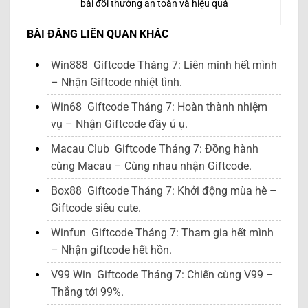
bài đổi thưởng an toàn và hiệu quả
BÀI ĐĂNG LIÊN QUAN KHÁC
Win888 Giftcode Tháng 7: Liên minh hết mình
– Nhận Giftcode nhiệt tình.
Win68 Giftcode Tháng 7: Hoàn thành nhiệm
vụ – Nhận Giftcode đầy ú ụ.
Macau Club Giftcode Tháng 7: Đồng hành
cùng Macau – Cùng nhau nhận Giftcode.
Box88 Giftcode Tháng 7: Khởi động mùa hè –
Giftcode siêu cute.
Winfun Giftcode Tháng 7: Tham gia hết mình
– Nhận giftcode hết hồn.
V99 Win Giftcode Tháng 7: Chiến cùng V99 –
Thắng tới 99%.