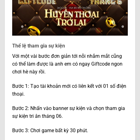
Thể lệ tham gia sự kiện
Với một vài bước đơn giản tới nỗi nhắm mắt cũng
có thể làm được là anh em có ngay Giftcode ngon
chơi hè này rồi.
Bước 1: Tạo tài khoản mới có liên kết với 01 số điện
thoại.
Bước 2: Nhấn vào banner sự kiện và chọn tham gia
sự kiện tri ân tháng 06.
Bước 3: Chơi game bất kỳ 30 phút.