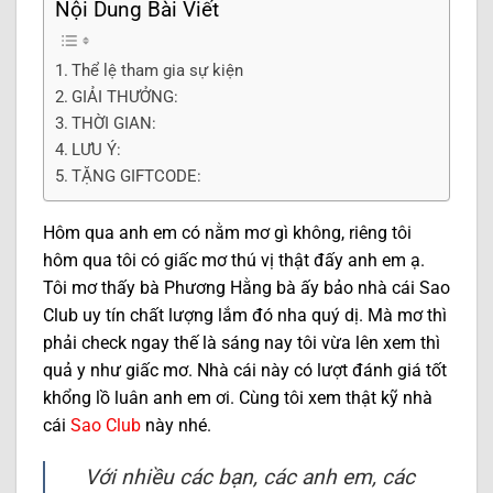
Nội Dung Bài Viết
Thể lệ tham gia sự kiện
GIẢI THƯỞNG:
THỜI GIAN:
LƯU Ý:
TẶNG GIFTCODE:
Hôm qua anh em có nằm mơ gì không, riêng tôi
hôm qua tôi có giấc mơ thú vị thật đấy anh em ạ.
Tôi mơ thấy bà Phương Hằng bà ấy bảo nhà cái Sao
Club uy tín chất lượng lắm đó nha quý dị. Mà mơ thì
phải check ngay thế là sáng nay tôi vừa lên xem thì
quả y như giấc mơ. Nhà cái này có lượt đánh giá tốt
khổng lồ luân anh em ơi. Cùng tôi xem thật kỹ nhà
cái
Sao Club
này nhé.
Với nhiều các bạn, các anh em, các