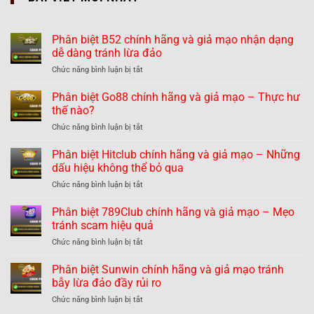
Phân biệt B52 chính hãng và giả mạo nhận dạng
dễ dàng tránh lừa đảo
ở
Chức năng bình luận bị tắt
Phân
biệt
Phân biệt Go88 chính hãng và giả mạo – Thực hư
B52
thế nào?
chính
ở
Chức năng bình luận bị tắt
hãng
Phân
và
biệt
Phân biệt Hitclub chính hãng và giả mạo – Những
giả
Go88
mạo
dấu hiệu không thể bỏ qua
chính
nhận
ở
Chức năng bình luận bị tắt
hãng
dạng
Phân
và
dễ
biệt
Phân biệt 789Club chính hãng và giả mạo – Mẹo
giả
dàng
Hitclub
mạo
tránh scam hiệu quả
tránh
chính
–
lừa
ở
Chức năng bình luận bị tắt
hãng
Thực
đảo
Phân
và
hư
biệt
Phân biệt Sunwin chính hãng và giả mạo tránh
giả
thế
789Club
mạo
bẫy lừa đảo đầy rủi ro
nào?
chính
–
ở
Chức năng bình luận bị tắt
hãng
Những
Phân
và