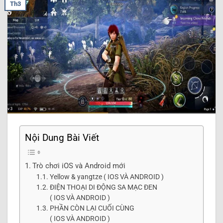
Th3
Nội Dung Bài Viết
Trò chơi iOS và Android mới
Yellow & yangtze ( IOS VÀ ANDROID )
ĐIỆN THOẠI DI ĐỘNG SA MẠC ĐEN
( IOS VÀ ANDROID )
PHẦN CÒN LẠI CUỐI CÙNG
( IOS VÀ ANDROID )