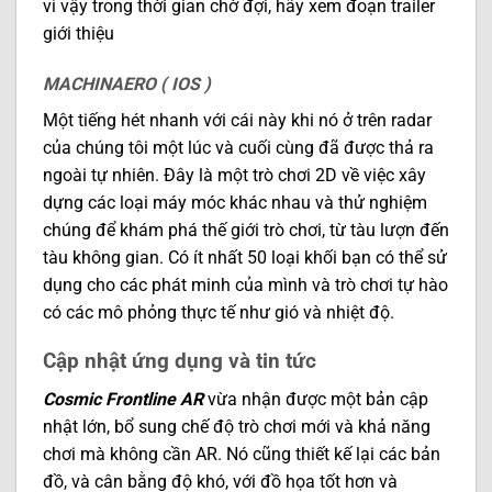
vì vậy trong thời gian chờ đợi, hãy xem đoạn trailer
giới thiệu
MACHINAERO ( IOS )
Một tiếng hét nhanh với cái này khi nó ở trên radar
của chúng tôi một lúc và cuối cùng đã được thả ra
ngoài tự nhiên. Đây là một trò chơi 2D về việc xây
dựng các loại máy móc khác nhau và thử nghiệm
chúng để khám phá thế giới trò chơi, từ tàu lượn đến
tàu không gian. Có ít nhất 50 loại khối bạn có thể sử
dụng cho các phát minh của mình và trò chơi tự hào
có các mô phỏng thực tế như gió và nhiệt độ.
Cập nhật ứng dụng và tin tức
Cosmic Frontline AR
vừa nhận được một bản cập
nhật lớn, bổ sung chế độ trò chơi mới và khả năng
chơi mà không cần AR. Nó cũng thiết kế lại các bản
đồ, và cân bằng độ khó, với đồ họa tốt hơn và