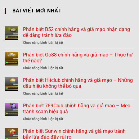
BÀI VIẾT MỚI NHẤT
Phân biệt B52 chính hãng và giả mạo nhận dạng
dễ dàng tránh lừa đảo
ở
Chức năng bình luận bị tắt
Phân
biệt
Phân biệt Go88 chính hãng và giả mạo – Thực hư
B52
thế nào?
chính
ở
Chức năng bình luận bị tắt
hãng
Phân
và
biệt
Phân biệt Hitclub chính hãng và giả mạo – Những
giả
Go88
mạo
dấu hiệu không thể bỏ qua
chính
nhận
ở
Chức năng bình luận bị tắt
hãng
dạng
Phân
và
dễ
biệt
Phân biệt 789Club chính hãng và giả mạo – Mẹo
giả
dàng
Hitclub
mạo
tránh scam hiệu quả
tránh
chính
–
lừa
ở
Chức năng bình luận bị tắt
hãng
Thực
đảo
Phân
và
hư
biệt
Phân biệt Sunwin chính hãng và giả mạo tránh
giả
thế
789Club
mạo
bẫy lừa đảo đầy rủi ro
nào?