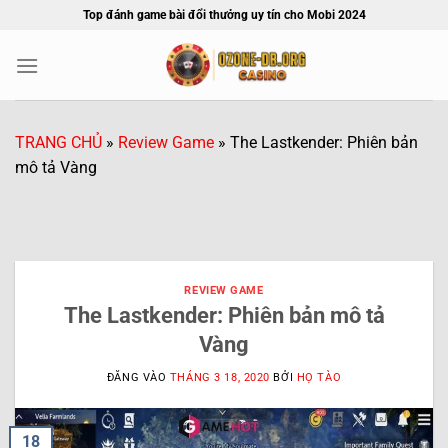
Bỏ
Top đánh game bài đổi thưởng uy tín cho Mobi 2024
qua
nội
dung
TRANG CHỦ
»
Review Game
»
The Lastkender: Phiên bản
mô tả Vàng
REVIEW GAME
The Lastkender: Phiên bản mô tả
Vàng
ĐĂNG VÀO
THÁNG 3 18, 2020
BỞI
HỌ TÀO
18