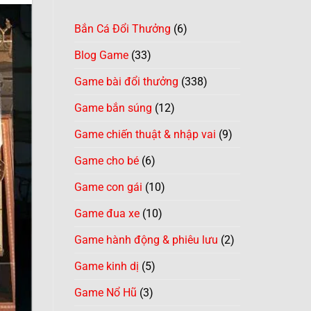
Bắn Cá Đổi Thưởng
(6)
Blog Game
(33)
Game bài đổi thưởng
(338)
Game bắn súng
(12)
Game chiến thuật & nhập vai
(9)
Game cho bé
(6)
Game con gái
(10)
Game đua xe
(10)
Game hành động & phiêu lưu
(2)
Game kinh dị
(5)
Game Nổ Hũ
(3)