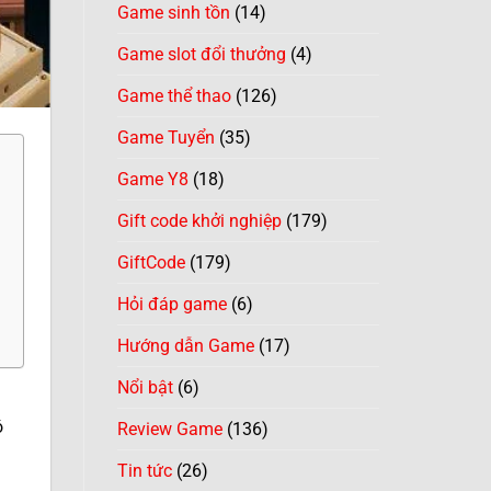
Game sinh tồn
(14)
Game slot đổi thưởng
(4)
Game thể thao
(126)
Game Tuyển
(35)
Game Y8
(18)
Gift code khởi nghiệp
(179)
GiftCode
(179)
Hỏi đáp game
(6)
Hướng dẫn Game
(17)
Nổi bật
(6)
ó
Review Game
(136)
Tin tức
(26)