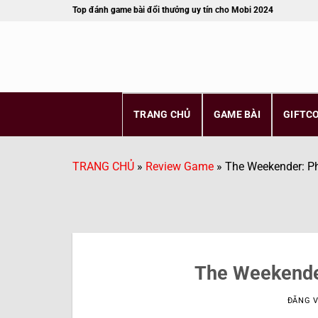
Bỏ
Top đánh game bài đổi thưởng uy tín cho Mobi 2024
qua
nội
dung
TRANG CHỦ
GAME BÀI
GIFTC
TRANG CHỦ
»
Review Game
»
The Weekender: Ph
The Weekender
ĐĂNG 