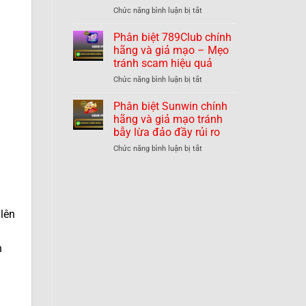
giả
tránh
ở
Chức năng bình luận bị tắt
mạo
lừa
Phân
–
đảo
biệt
Phân biệt 789Club chính
Thực
Hitclub
hãng và giả mạo – Mẹo
hư
chính
tránh scam hiệu quả
thế
hãng
nào?
ở
Chức năng bình luận bị tắt
và
Phân
giả
biệt
mạo
Phân biệt Sunwin chính
789Club
–
hãng và giả mạo tránh
chính
Những
bẫy lừa đảo đầy rủi ro
hãng
dấu
ở
Chức năng bình luận bị tắt
và
hiệu
Phân
giả
không
biệt
mạo
thể
Sunwin
–
bỏ
chính
Mẹo
qua
hãng
tránh
 lên
và
scam
giả
hiệu
mạo
quả
n
tránh
bẫy
lừa
đảo
đầy