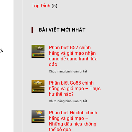
Top Đỉnh
(5)
BÀI VIẾT MỚI NHẤT
Phân biệt B52 chính
VÀ
hãng và giả mạo nhận
dạng dễ dàng tránh lừa
đảo
ở
Chức năng bình luận bị tắt
Phân
biệt
Phân biệt Go88 chính
B52
hãng và giả mạo – Thực
chính
hư thế nào?
hãng
ở
Chức năng bình luận bị tắt
và
Phân
giả
biệt
mạo
Phân biệt Hitclub chính
Go88
nhận
hãng và giả mạo –
chính
dạng
Những dấu hiệu không
hãng
dễ
thể bỏ qua
và
dàng