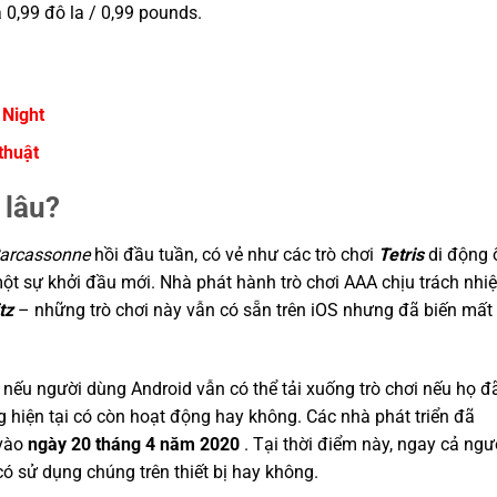
á 0,99 đô la / 0,99 pounds.
 Night
thuật
 lâu?
arcassonne
hồi đầu tuần, có vẻ như các trò chơi
Tetris
di động 
t sự khởi đầu mới. Nhà phát hành trò chơi AAA chịu trách nhi
tz
– những trò chơi này vẫn có sẵn trên iOS nhưng đã biến mất
 nếu người dùng Android vẫn có thể tải xuống trò chơi nếu họ đ
g hiện tại có còn hoạt động hay không. Các nhà phát triển đã
 vào
ngày 20 tháng 4 năm 2020
. Tại thời điểm này, ngay cả ngư
có sử dụng chúng trên thiết bị hay không.