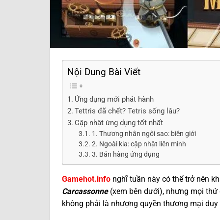
Nội Dung Bài Viết
Ứng dụng mới phát hành
Tettris đã chết? Tetris sống lâu?
Cập nhật ứng dụng tốt nhất
1. Thương nhân ngôi sao: biên giới
2. Ngoài kia: cập nhật liên minh
3. Bán hàng ứng dụng
Gamehot.info
nghĩ tuần này có thể trở nên kh
Carcassonne
(xem bên dưới), nhưng mọi thứ
không phải là nhượng quyền thương mại duy n