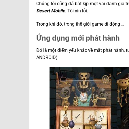
Chúng tôi cũng đã bắt kịp một vài đánh giá t
Desert Mobile
.
Tôi xin lỗi.
Trong khi đó, trong thế giới game di động …
Ứng dụng mới phát hành
Đó là một điểm yếu khác về mặt phát hành, tu
ANDROID)