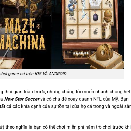
chơi game cả trên IOS VÀ ANDROID
ng thời gian tuần trước, nhưng chúng tôi muốn nhanh chóng hét
ủa
New Star Soccer
và có chủ đề xoay quanh NFL của Mỹ. Bạn
tất cả các khía cạnh của sự tồn tại của họ cả trong và ngoài sâ
thử) theo nghĩa là bạn có thể chơi miễn phí năm trò chơi trước khi