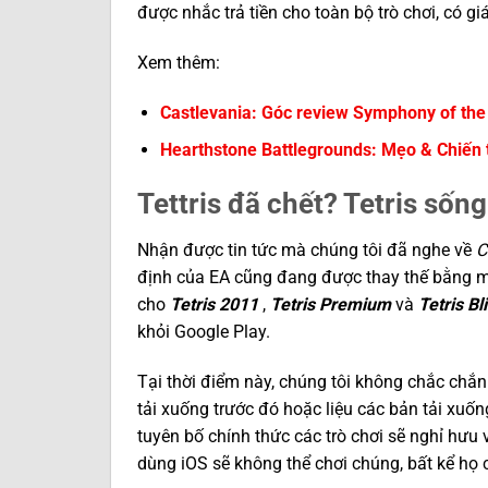
được nhắc trả tiền cho toàn bộ trò chơi, có gi
Xem thêm:
Castlevania: Góc review Symphony of the
Hearthstone Battlegrounds: Mẹo & Chiến 
Tettris đã chết? Tetris sống
Nhận được tin tức mà chúng tôi đã nghe về
C
định của EA cũng đang được thay thế bằng mộ
cho
Tetris 2011
,
Tetris Premium
và
Tetris Bli
khỏi Google Play.
Tại thời điểm này, chúng tôi không chắc chắn
tải xuống trước đó hoặc liệu các bản tải xuốn
tuyên bố chính thức các trò chơi sẽ nghỉ hưu
dùng iOS sẽ không thể chơi chúng, bất kể họ 