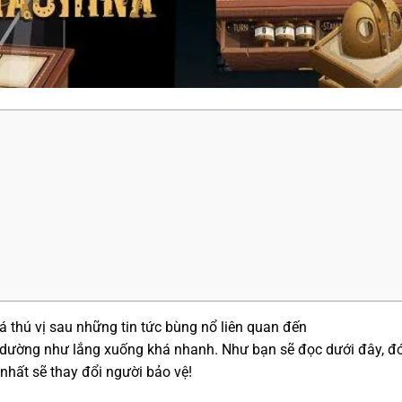
á thú vị sau những tin tức bùng nổ liên quan đến
 dường như lắng xuống khá nhanh. Như bạn sẽ đọc dưới đây, đ
hất sẽ thay đổi người bảo vệ!