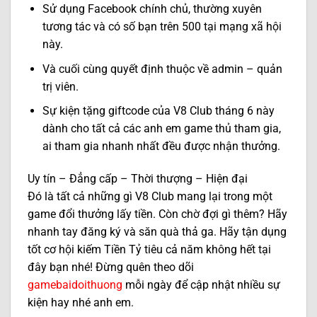
Sử dụng Facebook chính chủ, thường xuyên
tương tác và có số bạn trên 500 tại mạng xã hội
này.
Và cuối cùng quyết định thuộc về admin – quản
trị viên.
Sự kiện tặng giftcode của V8 Club tháng 6 này
dành cho tất cả các anh em game thủ tham gia,
ai tham gia nhanh nhất đều được nhận thưởng.
Uy tín – Đẳng cấp – Thời thượng – Hiện đại
Đó là tất cả những gì V8 Club mang lại trong một
game đổi thưởng lấy tiền. Còn chờ đợi gì thêm? Hãy
nhanh tay đăng ký và săn quà thả ga. Hãy tận dụng
tốt cơ hội kiếm Tiền Tỷ tiêu cả năm không hết tại
đây bạn nhé! Đừng quên theo dõi
gamebaidoithuong
mỗi ngày để cập nhật nhiều sự
kiện hay nhé anh em.