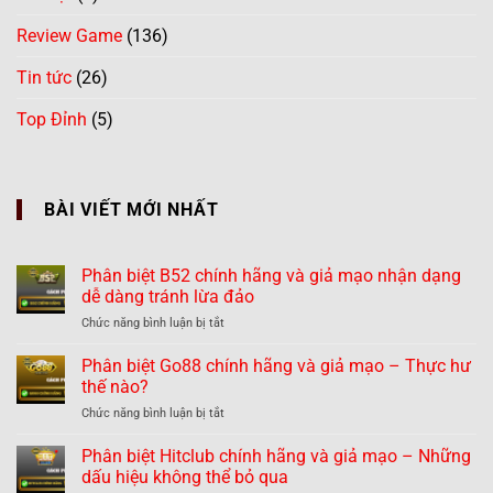
Review Game
(136)
Tin tức
(26)
Top Đỉnh
(5)
BÀI VIẾT MỚI NHẤT
Phân biệt B52 chính hãng và giả mạo nhận dạng
dễ dàng tránh lừa đảo
ở
Chức năng bình luận bị tắt
Phân
biệt
Phân biệt Go88 chính hãng và giả mạo – Thực hư
B52
thế nào?
chính
ở
Chức năng bình luận bị tắt
hãng
Phân
và
biệt
Phân biệt Hitclub chính hãng và giả mạo – Những
giả
Go88
mạo
dấu hiệu không thể bỏ qua
chính
nhận