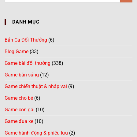
DANH MỤC
Bắn Cá Đổi Thưởng
(6)
Blog Game
(33)
Game bài đổi thưởng
(338)
Game bắn súng
(12)
Game chiến thuật & nhập vai
(9)
Game cho bé
(6)
Game con gái
(10)
Game đua xe
(10)
Game hành động & phiêu lưu
(2)