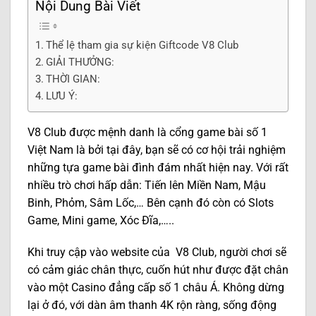
Nội Dung Bài Viết
Thể lệ tham gia sự kiện Giftcode V8 Club
GIẢI THƯỞNG:
THỜI GIAN:
LƯU Ý:
V8 Club được mệnh danh là cổng game bài số 1
Việt Nam là bởi tại đây, bạn sẽ có cơ hội trải nghiệm
những tựa game bài đình đám nhất hiện nay. Với rất
nhiều trò chơi hấp dẫn: Tiến lên Miền Nam, Mậu
Binh, Phỏm, Sâm Lốc,… Bên cạnh đó còn có Slots
Game, Mini game, Xóc Đĩa,…..
Khi truy cập vào website của V8 Club, người chơi sẽ
có cảm giác chân thực, cuốn hút như được đặt chân
vào một Casino đẳng cấp số 1 châu Á. Không dừng
lại ở đó, với dàn âm thanh 4K rộn ràng, sống động