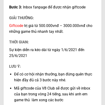
Bước 3:
Inbox fanpage để được nhận giftcode
GIẢI THƯỞNG:
Giftcode
trị giá từ 500.000vnđ – 3000.000vnđ cho
những game thủ nhanh tay nhất.
THỜI GIAN:
Sự kiện diễn ra kéo dài từ ngày 1/6/2021 đến
25/6/2021
LƯU Ý:
Để có cơ hội nhận thưởng, bạn đừng quên thực
hiện đầy đủ cả 3 bước này nhé.
Mã giftcode của V8 Club sẽ được gửi về inbox
của bạn trong vòng 24 tiếng, sau khi anh em
game thủ làm xong các bước