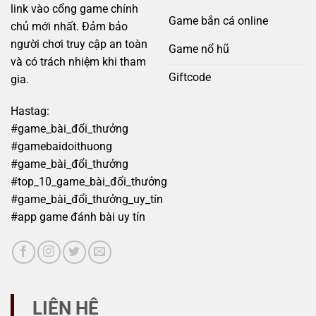
link vào cổng game chính
Game bắn cá online
chủ mới nhất. Đảm bảo
người chơi truy cập an toàn
Game nổ hũ
và có trách nhiệm khi tham
Giftcode
gia.
Hastag:
#game_bài_đổi_thưởng
#gamebaidoithuong
#game_bài_đổi_thưởng
#top_10_game_bài_đổi_thưởng
#game_bài_đổi_thưởng_uy_tín
#app game đánh bài uy tín
LIÊN HỆ