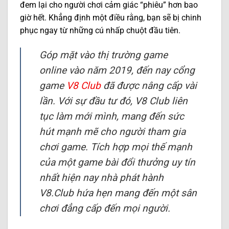
đem lại cho người chơi cảm giác “phiêu” hơn bao
giờ hết. Khẳng định một điều rằng, bạn sẽ bị chinh
phục ngay từ những cú nhấp chuột đầu tiên.
Góp mặt vào thị trường game
online vào năm 2019, đến nay cổng
game
V8 Club
đã được nâng cấp vài
lần. Với sự đầu tư đó, V8 Club liên
tục làm mới mình, mang đến sức
hút mạnh mẽ cho người tham gia
chơi game. Tích hợp mọi thế mạnh
của một game bài đổi thưởng uy tín
nhất hiện nay nhà phát hành
V8.Club hứa hẹn mang đến một sân
chơi đẳng cấp đến mọi người.