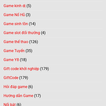
Game kinh dị
(5)
Game Nổ Hũ
(3)
Game sinh tồn
(14)
Game slot đổi thưởng
(4)
Game thể thao
(126)
Game Tuyển
(35)
Game Y8
(18)
Gift code khởi nghiệp
(179)
GiftCode
(179)
Hỏi đáp game
(6)
Hướng dẫn Game
(17)
Nổi bật
(6)