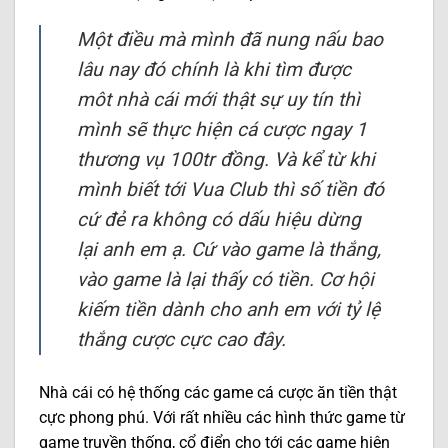
Một điều mà mình đã nung nấu bao
lâu nay đó chính là khi tìm được
môt nhà cái mới thật sự uy tín thì
mình sẽ thực hiện cá cược ngay 1
thương vụ 100tr đồng. Và kể từ khi
mình biết tới Vua Club thì số tiền đó
cứ đẻ ra không có dấu hiệu dừng
lại anh em ạ. Cứ vào game là thắng,
vào game là lại thấy có tiền. Cơ hội
kiếm tiền dành cho anh em với tỷ lệ
thắng cược cực cao đây.
Nhà cái có hệ thống các game cá cược ăn tiền thật
cực phong phú. Với rất nhiều các hình thức game từ
game truyền thống, cổ điển cho tới các game hiện