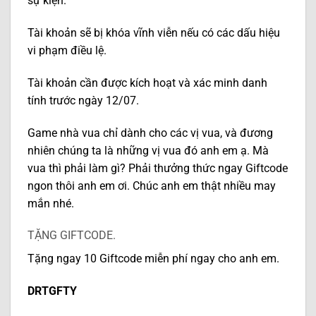
sự kiện.
Tài khoản sẽ bị khóa vĩnh viễn nếu có các dấu hiệu
vi phạm điều lệ.
Tài khoản cần được kích hoạt và xác minh danh
tính trước ngày 12/07.
Game nhà vua chỉ dành cho các vị vua, và đương
nhiên chúng ta là những vị vua đó anh em ạ. Mà
vua thì phải làm gì? Phải thưởng thức ngay Giftcode
ngon thôi anh em ơi. Chúc anh em thật nhiều may
mắn nhé.
TẶNG GIFTCODE.
Tặng ngay 10 Giftcode miễn phí ngay cho anh em.
DRTGFTY