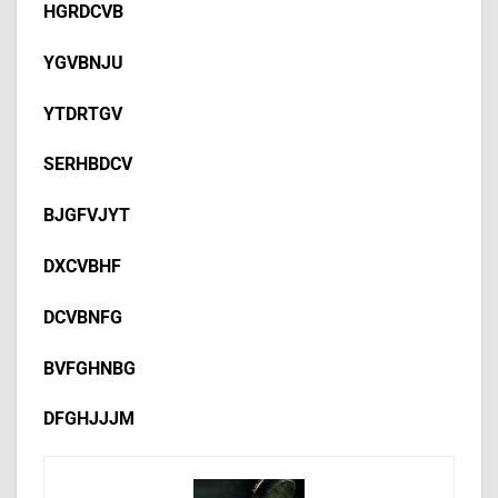
HGRDCVB
YGVBNJU
YTDRTGV
SERHBDCV
BJGFVJYT
DXCVBHF
DCVBNFG
BVFGHNBG
DFGHJJJM