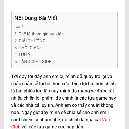
Nội Dung Bài Viết
Thể lệ tham gia sự kiện
GIẢI THƯỞNG:
THỜI GIAN:
LƯU Ý:
TẶNG GIFTCODE.
Tới đây tới đây anh em ơi, mình đã quay trở lại và
chắc chắn sẽ lợi hại hơn xưa. Điều lợi hại hơn chính
là lần phiêu lưu lần này mình đã mang về được rất
nhiều chiến lợi phẩm, đó chính là các tựa game hay
và các nhà cái uy tín. Anh em có thấy chuất không
nào. Ngay giờ đây mình sẽ chia sẻ cho anh em 1
chút chiến lợi phẩm nhé, đó chính là nhà cái
Vua
Club
với các tựa game cực hấp dẫn.