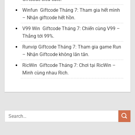
Winfun Giftcode Tháng 7: Tham gia hết mình
– Nhận giftcode hết hồn.
V99 Win Giftcode Tháng 7: Chiến cùng V99 –
Thắng tới 99%.
Runvip Giftcode Tháng 7: Tham gia game Run
– Nhận Giftcode không lăn tăn.
RicWin Giftcode Tháng 7: Chơi tại RicWin –
Mình cùng nhau Rich.