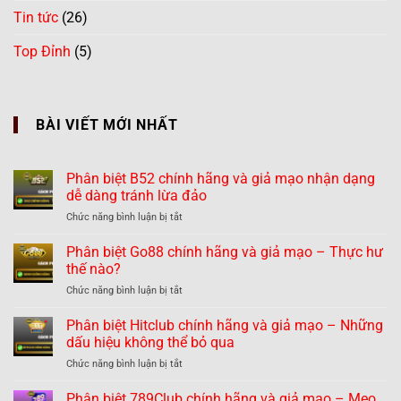
Tin tức
(26)
Top Đỉnh
(5)
BÀI VIẾT MỚI NHẤT
Phân biệt B52 chính hãng và giả mạo nhận dạng
dễ dàng tránh lừa đảo
ở
Chức năng bình luận bị tắt
Phân
biệt
Phân biệt Go88 chính hãng và giả mạo – Thực hư
B52
thế nào?
chính
ở
Chức năng bình luận bị tắt
hãng
Phân
và
biệt
Phân biệt Hitclub chính hãng và giả mạo – Những
giả
Go88
mạo
dấu hiệu không thể bỏ qua
chính
nhận
ở
Chức năng bình luận bị tắt
hãng
dạng
Phân
và
dễ
biệt
Phân biệt 789Club chính hãng và giả mạo – Mẹo
giả
dàng