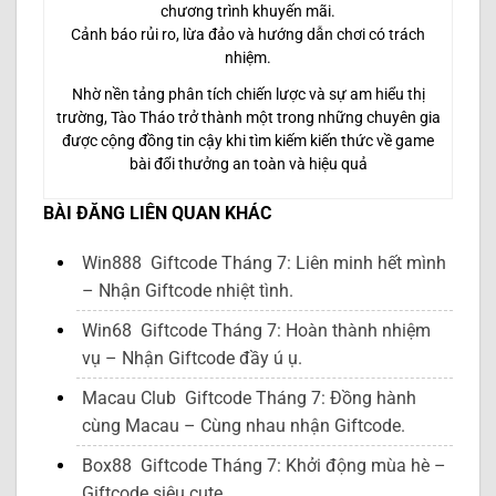
chương trình khuyến mãi.
Cảnh báo rủi ro, lừa đảo và hướng dẫn chơi có trách
nhiệm.
Nhờ nền tảng phân tích chiến lược và sự am hiểu thị
trường, Tào Tháo trở thành một trong những chuyên gia
được cộng đồng tin cậy khi tìm kiếm kiến thức về game
bài đổi thưởng an toàn và hiệu quả
BÀI ĐĂNG LIÊN QUAN KHÁC
Win888 Giftcode Tháng 7: Liên minh hết mình
– Nhận Giftcode nhiệt tình.
Win68 Giftcode Tháng 7: Hoàn thành nhiệm
vụ – Nhận Giftcode đầy ú ụ.
Macau Club Giftcode Tháng 7: Đồng hành
cùng Macau – Cùng nhau nhận Giftcode.
Box88 Giftcode Tháng 7: Khởi động mùa hè –
Giftcode siêu cute.