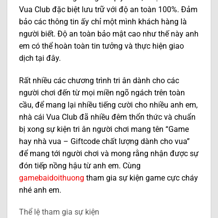
Vua Club đặc biệt lưu trữ với độ an toàn 100%. Đảm
bảo các thông tin ấy chỉ một mình khách hàng là
người biết. Độ an toàn bảo mật cao như thế này anh
em có thể hoàn toàn tin tưởng và thực hiện giao
dịch tại đây.
Rất nhiều các chương trình tri ân dành cho các
người chơi đến từ mọi miền ngõ ngách trên toàn
cầu, để mang lại nhiều tiếng cười cho nhiều anh em,
nhà cái Vua Club đã nhiều đêm thổn thức và chuẩn
bị xong sự kiện tri ân người chơi mang tên “Game
hay nhà vua – Giftcode chất lượng dành cho vua”
để mang tới người chơi và mong rằng nhận được sự
đón tiếp nồng hậu từ anh em. Cùng
gamebaidoithuong
tham gia sự kiện game cực cháy
nhé anh em.
Thể lệ tham gia sự kiện