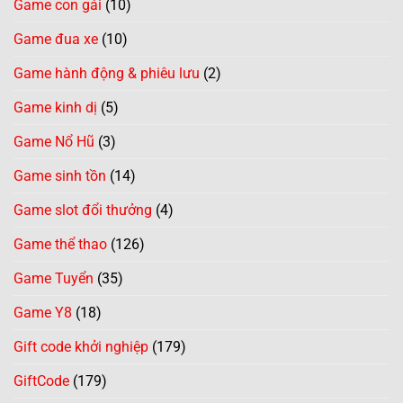
Game con gái
(10)
Game đua xe
(10)
Game hành động & phiêu lưu
(2)
Game kinh dị
(5)
Game Nổ Hũ
(3)
Game sinh tồn
(14)
Game slot đổi thưởng
(4)
Game thể thao
(126)
Game Tuyển
(35)
Game Y8
(18)
Gift code khởi nghiệp
(179)
GiftCode
(179)