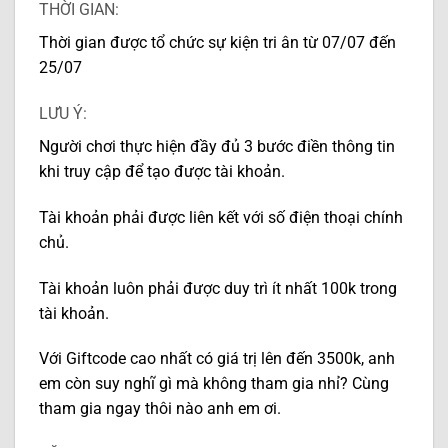
THỜI GIAN:
Thời gian được tổ chức sự kiện tri ân từ 07/07 đến
25/07
LƯU Ý:
Người chơi thực hiện đầy đủ 3 bước điền thông tin
khi truy cập để tạo được tài khoản.
Tài khoản phải được liên kết với số điện thoại chính
chủ.
Tài khoản luôn phải được duy trì ít nhất 100k trong
tài khoản.
Với Giftcode cao nhất có giá trị lên đến 3500k, anh
em còn suy nghĩ gì mà không tham gia nhỉ? Cùng
tham gia ngay thôi nào anh em ơi.