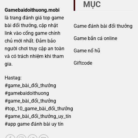
MỤC
lừa
đảo
Gamebaidoithuong.mobi
đầy
là trang đánh giá top game
rủi
ro
bài đổi thưởng, cập nhật
Game đánh bài đổi thưởng
link vào cổng game chính
Game bắn cá online
chủ mới nhất. Đảm bảo
người chơi truy cập an toàn
Game nổ hũ
và có trách nhiệm khi tham
Giftcode
gia.
Hastag:
#game_bài_đổi_thưởng
#gamebaidoithuong
#game_bài_đổi_thưởng
#top_10_game_bài_đổi_thưởng
#game_bài_đổi_thưởng_uy_tín
#app game đánh bài uy tín