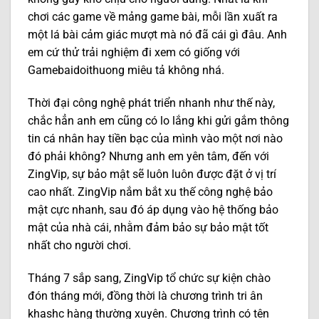
chơi các game về mảng game bài, mỗi lần xuất ra
một lá bài cảm giác mượt mà nó đã cái gì đâu. Anh
em cứ thử trải nghiệm đi xem có giống với
Gamebaidoithuong miêu tả không nhá.
Thời đại công nghệ phát triển nhanh như thế này,
chắc hẳn anh em cũng có lo lắng khi gửi gắm thông
tin cá nhân hay tiền bạc của mình vào một nơi nào
đó phải không? Nhưng anh em yên tâm, đến với
ZingVip, sự bảo mật sẽ luôn luôn được đặt ở vị trí
cao nhất. ZingVip nắm bắt xu thế công nghệ bảo
mật cực nhanh, sau đó áp dụng vào hệ thống bảo
mật của nhà cái, nhằm đảm bảo sự bảo mật tốt
nhất cho người chơi.
Tháng 7 sắp sang, ZingVip tổ chức sự kiện chào
đón tháng mới, đồng thời là chương trình tri ân
khashc hàng thường xuyên. Chương trình có tên