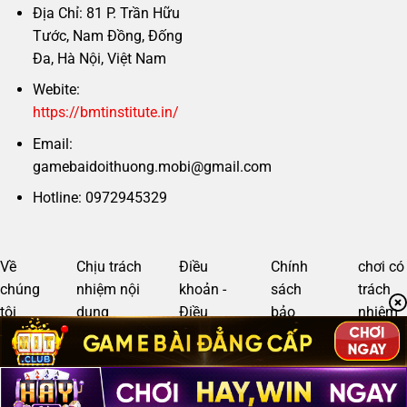
Địa Chỉ: 81 P. Trần Hữu
Tước, Nam Đồng, Đống
Đa, Hà Nội, Việt Nam
Webite:
https://bmtinstitute.in/
Email:
gamebaidoithuong.mobi@gmail.com
Hotline: 0972945329
Về
Chịu trách
Điều
Chính
chơi có
chúng
nhiệm nội
khoản -
sách
trách
tôi
dung
Điều
bảo
nhiệm
kiện
mật
Copyright 2026 ©
gamebaidoithuong.mobi