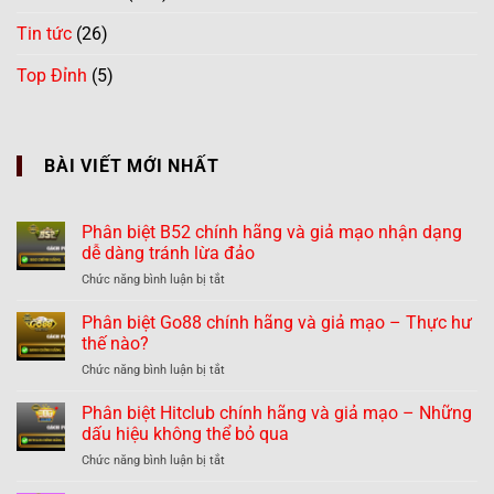
Tin tức
(26)
Top Đỉnh
(5)
BÀI VIẾT MỚI NHẤT
Phân biệt B52 chính hãng và giả mạo nhận dạng
dễ dàng tránh lừa đảo
ở
Chức năng bình luận bị tắt
Phân
biệt
Phân biệt Go88 chính hãng và giả mạo – Thực hư
B52
thế nào?
chính
ở
Chức năng bình luận bị tắt
hãng
Phân
và
biệt
Phân biệt Hitclub chính hãng và giả mạo – Những
giả
Go88
mạo
dấu hiệu không thể bỏ qua
chính
nhận
ở
Chức năng bình luận bị tắt
hãng
dạng
Phân
và
dễ