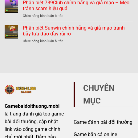
biệt
Phân biệt 789Club chính hãng và giả mạo – Mẹo
giả
dàng
Hitclub
mạo
tránh scam hiệu quả
tránh
chính
–
lừa
ở
Chức năng bình luận bị tắt
hãng
Thực
đảo
Phân
và
hư
biệt
Phân biệt Sunwin chính hãng và giả mạo tránh
giả
thế
789Club
mạo
bẫy lừa đảo đầy rủi ro
nào?
chính
–
ở
Chức năng bình luận bị tắt
hãng
Những
Phân
và
dấu
biệt
giả
hiệu
Sunwin
mạo
không
chính
–
thể
hãng
Mẹo
bỏ
và
tránh
qua
giả
scam
mạo
hiệu
CHUYÊN
tránh
quả
bẫy
MỤC
lừa
đảo
Gamebaidoithuong.mobi
đầy
là trang đánh giá top game
rủi
ro
bài đổi thưởng, cập nhật
Game đánh bài đổi thưởng
link vào cổng game chính
Game bắn cá online
chủ mới nhất. Đảm bảo