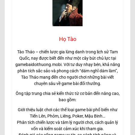
Họ Tào
Tào Tháo – chiến lược gia lừng danh trong lịch sử Tam
Quốc, nay được biết đến như một cây bút chủ lực tại
gamebaidoithuong.mobi. Với tư duy nhạy bén, khả năng
phân tích sắc sảo và phong cách “dám nghĩ dám làm”,
Tào Tháo mang đến cho người chơi những bài viết
chuyên sâu về game bài đổi thưởng.
Ông tập trung chia sẻ kiến thức từ cơ bản đến nâng cao,
bao gồm:
Giới thiệu luật chơi các thể loại game bài phổ biến như
Tiến Lên, Phỏm, Liêng, Poker, Mậu Binh…
Phân tích chiến lược và tâm lý người chơi, cách quản lý
vốn và kiểm soát cảm xúc khi tham gia.
Đánh giá các cổng game uy tín, so sánh tính năng và