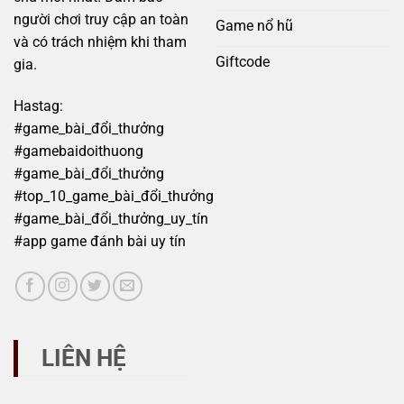
người chơi truy cập an toàn
Game nổ hũ
và có trách nhiệm khi tham
Giftcode
gia.
Hastag:
#game_bài_đổi_thưởng
#gamebaidoithuong
#game_bài_đổi_thưởng
#top_10_game_bài_đổi_thưởng
#game_bài_đổi_thưởng_uy_tín
#app game đánh bài uy tín
LIÊN HỆ