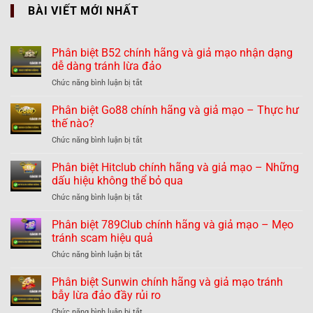
BÀI VIẾT MỚI NHẤT
Phân biệt B52 chính hãng và giả mạo nhận dạng
dễ dàng tránh lừa đảo
ở
Chức năng bình luận bị tắt
Phân
biệt
Phân biệt Go88 chính hãng và giả mạo – Thực hư
B52
thế nào?
chính
ở
Chức năng bình luận bị tắt
hãng
Phân
và
biệt
Phân biệt Hitclub chính hãng và giả mạo – Những
giả
Go88
mạo
dấu hiệu không thể bỏ qua
chính
nhận
ở
Chức năng bình luận bị tắt
hãng
dạng
Phân
và
dễ
biệt
Phân biệt 789Club chính hãng và giả mạo – Mẹo
giả
dàng
Hitclub
mạo
tránh scam hiệu quả
tránh
chính
–
lừa
ở
Chức năng bình luận bị tắt
hãng
Thực
đảo
Phân
và
hư
biệt
Phân biệt Sunwin chính hãng và giả mạo tránh
giả
thế
789Club
mạo
bẫy lừa đảo đầy rủi ro
nào?
chính
–
ở
Chức năng bình luận bị tắt