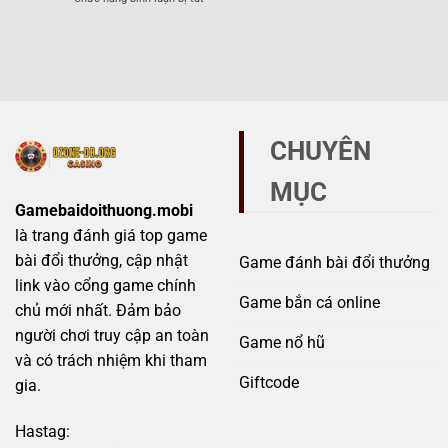
hãng
Những
Phân
và
dấu
biệt
giả
hiệu
Sunwin
mạo
không
chính
–
thể
hãng
Mẹo
bỏ
và
tránh
qua
giả
scam
mạo
hiệu
CHUYÊN
tránh
quả
bẫy
MỤC
lừa
đảo
Gamebaidoithuong.mobi
đầy
là trang đánh giá top game
rủi
ro
bài đổi thưởng, cập nhật
Game đánh bài đổi thưởng
link vào cổng game chính
Game bắn cá online
chủ mới nhất. Đảm bảo
người chơi truy cập an toàn
Game nổ hũ
và có trách nhiệm khi tham
Giftcode
gia.
Hastag: