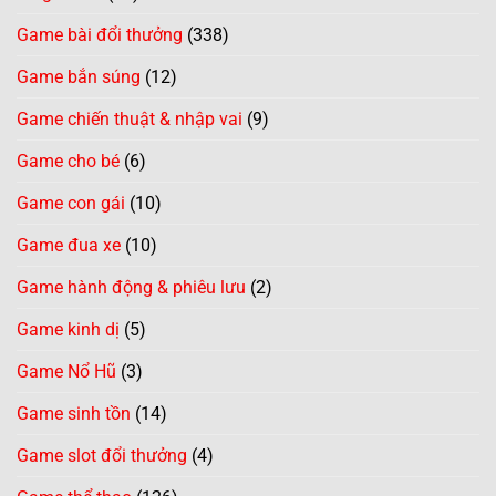
Game bài đổi thưởng
(338)
Game bắn súng
(12)
Game chiến thuật & nhập vai
(9)
Game cho bé
(6)
Game con gái
(10)
Game đua xe
(10)
Game hành động & phiêu lưu
(2)
Game kinh dị
(5)
Game Nổ Hũ
(3)
Game sinh tồn
(14)
Game slot đổi thưởng
(4)