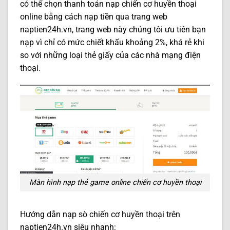
có thể chọn thanh toán nạp chiến cơ huyền thoại
online bằng cách nạp tiền qua trang web
naptien24h.vn, trang web này chúng tôi ưu tiên bạn
nạp vì chỉ có mức chiết khấu khoảng 2%, khá rẻ khi
so với những loại thẻ giấy của các nhà mạng điện
thoại.
Màn hình nạp thẻ game online chiến cơ huyền thoại
Hướng dẫn nạp sò chiến cơ huyền thoại trên
naptien24h.vn siêu nhanh: