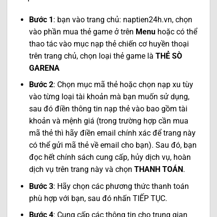
Bước 1
: bạn vào trang chủ: naptien24h.vn, chọn
vào phần mua thẻ game ở trên
Menu
hoặc có thể
thao tác vào mục nạp thẻ chiến cơ huyền thoại
trên trang chủ, chọn loại thẻ game là
THẺ SÒ
GARENA
Bước 2
: Chọn mục mã thẻ hoặc chọn nạp xu tùy
vào từng loại tài khoản mà bạn muốn sử dụng,
sau đó điền thông tin nạp thẻ vào bao gồm tài
khoản và mệnh giá (trong trường hợp cần mua
mã thẻ thì hãy điền email chính xác để trang này
có thể gửi mã thẻ về email cho bạn). Sau đó, bạn
đọc hết chính sách cung cấp, hủy dịch vụ, hoàn
dịch vụ trên trang này và chọn
THANH TOÁN
.
Bước 3
: Hãy chọn các phương thức thanh toán
phù hợp với bạn, sau đó nhấn TIẾP TỤC.
Bước 4
: Cung cấp các thông tin cho trung gian