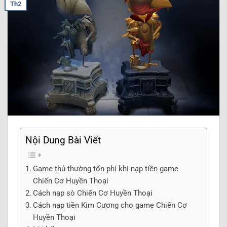
Th2
Nội Dung Bài Viết
Game thủ thường tốn phí khi nạp tiền game
Chiến Cơ Huyền Thoại
Cách nạp sò Chiến Cơ Huyền Thoại
Cách nạp tiền Kim Cương cho game Chiến Cơ
Huyền Thoại