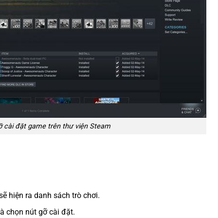
 cài đặt game trên thư viện Steam
sẽ hiện ra danh sách trò chơi.
 chọn nút gỡ cài đặt.