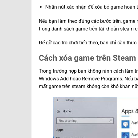
Nhấn nút xác nhận để xóa bỏ game hoàn t
Nếu bạn làm theo đúng các bước trên, game n
trong danh sách game trên tài khoản steam củ
Để gỡ các trò chơi tiếp theo, bạn chỉ cần thự
Cách xóa game trên Steam
Trong trường hợp bạn không rành cách làm tr
Windows Add hoặc Remove Programs. Nếu bạn 
mất game trên steam không còn khó khăn nữ