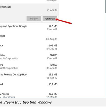
 Steam trực tiếp trên Windows