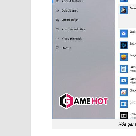
Xóa game