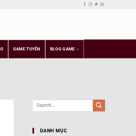
AO
GAME TUYỂN
BLOG GAME
DANH MỤC