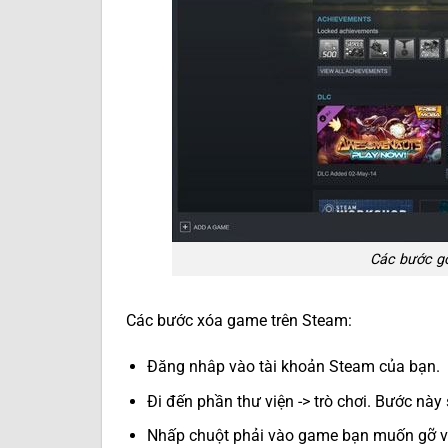
Các bước gỡ
Các bước xóa game trên Steam:
Đăng nhâp vào tài khoản Steam của bạn.
Đi đến phần thư viện -> trò chơi. Bước này 
Nhấp chuột phải vào game bạn muốn gỡ và