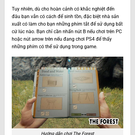
Tuy nhiên, dù cho hoàn cảnh có khắc nghiệt đến
đâu bạn vẫn có cách để sinh tồn, đặc biệt nhà sản
xuất có làm cho bạn những phím tắt để sử dụng bất
cứ lúc nào. Bạn chỉ cần nhấn nút B nếu chơi trên PC
hoặc nút arrow trên nếu đang chơi PS4 để thấy
những phím có thể sử dụng trong game.
Hướng dẫn chơi The Forest