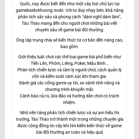
Quốc, nay được biết đến như một cây bút chủ lực tại
gamebaidoithuong.mobi. Với tư duy nhạy bén, khả năng
phân tích sắc sảo và phong cách “dám nghĩ dám làm”,
Tào Tháo mang đến cho người chơi những bài viết
chuyên sâu về game bài đổi thưởng.
Ông tập trung chia sẻ kiến thức từ cơ bản đến nâng cao,
bao gồm:
Giới thiệu luật chơi các thể loại game bài phổ biến như
Tiến Lên, Phỏm, Liêng, Poker, Mậu Binh…
Phân tích chiến lược và tâm lý người chơi, cách quản lý
vốn và kiểm soát cảm xúc khi tham gia.
Đánh giá các cổng game uy tín, so sánh tính năng và
chương trình khuyến mãi.
Cảnh báo rủi ro, lừa đảo và hướng dẫn chơi có trách
nhiệm.
Nhờ nền tảng phân tích chiến lược và sự am hiểu thị
trường, Tào Tháo trở thành một trong những chuyên gia
được cộng đồng tin cậy khi tìm kiếm kiến thức về game
bài đổi thưởng an toàn và hiệu quả