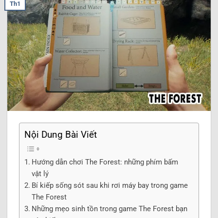
Th1
Nội Dung Bài Viết
Hướng dẫn chơi The Forest: những phím bấm
vật lý
Bí kiếp sống sót sau khi rơi máy bay trong game
The Forest
Những mẹo sinh tồn trong game The Forest bạn