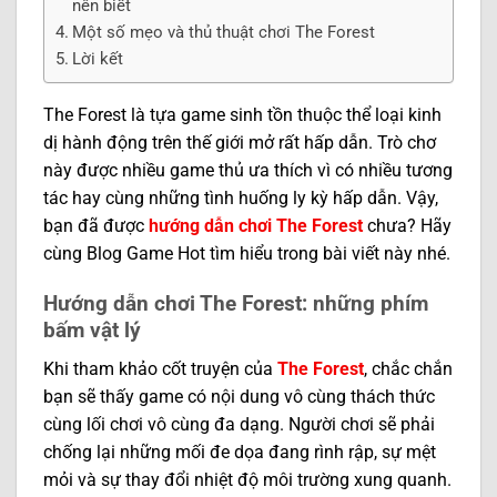
nên biết
Một số mẹo và thủ thuật chơi The Forest
Lời kết
The Forest là tựa game sinh tồn thuộc thể loại kinh
dị hành động trên thế giới mở rất hấp dẫn. Trò chơ
này được nhiều game thủ ưa thích vì có nhiều tương
tác hay cùng những tình huống ly kỳ hấp dẫn. Vậy,
bạn đã được
hướng dẫn chơi The Forest
chưa? Hãy
cùng Blog Game Hot tìm hiểu trong bài viết này nhé.
Hướng dẫn chơi The Forest: những phím
bấm vật lý
Khi tham khảo cốt truyện của
The Forest
, chắc chắn
bạn sẽ thấy game có nội dung vô cùng thách thức
cùng lối chơi vô cùng đa dạng. Người chơi sẽ phải
chống lại những mối đe dọa đang rình rập, sự mệt
mỏi và sự thay đổi nhiệt độ môi trường xung quanh.