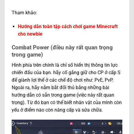
Tham khảo:
Hướng dẫn toàn tập cách chơi game Minecraft
cho newbie
Combat Power (điều này rất quan trọng
trong game)
Hình phía trên chính là chỉ số hiển thị thông tin lực
chiến đấu của bạn. hãy cố gắng giữ cho CP ở cấp S
để giành lợi thể ở các chế độ chơi như: PvE, PvP.
Ngoài ra, hãy nắm bắt đối thủ bằng những bài
hướng dẫn có sẵn trong game (việc này rất quan
trọng). Từ đó bạn có thể biết nhân vật của mình còn
yếu ở điểm nào còn nâng cấp và sửa chữa.