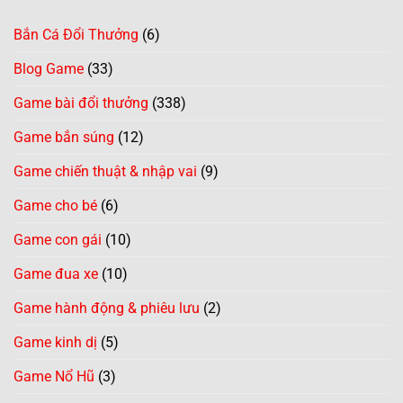
Bắn Cá Đổi Thưởng
(6)
Blog Game
(33)
Game bài đổi thưởng
(338)
Game bắn súng
(12)
Game chiến thuật & nhập vai
(9)
Game cho bé
(6)
Game con gái
(10)
Game đua xe
(10)
Game hành động & phiêu lưu
(2)
Game kinh dị
(5)
Game Nổ Hũ
(3)