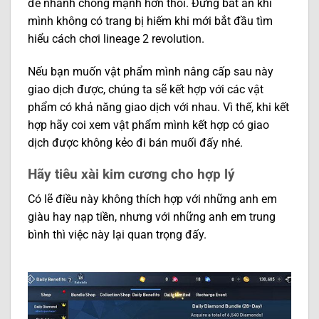
để nhanh chóng mạnh hơn thôi. Đừng bất an khi
mình không có trang bị hiếm khi mới bắt đầu tìm
hiểu cách chơi lineage 2 revolution.
Nếu bạn muốn vật phẩm mình nâng cấp sau này
giao dịch được, chúng ta sẽ kết hợp với các vật
phẩm có khả năng giao dịch với nhau. Vì thế, khi kết
hợp hãy coi xem vật phẩm mình kết hợp có giao
dịch được không kẻo đi bán muối đấy nhé.
Hãy tiêu xài kim cương cho hợp lý
Có lẽ điều này không thích hợp với những anh em
giàu hay nạp tiền, nhưng với những anh em trung
bình thì việc này lại quan trọng đấy.