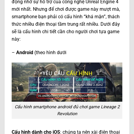
động nhờ sự hỗ trợ của công nghệ Unreal Engine 4
mới nhất. Nhưng để chơi được game này mượt mà,
smartphone bạn phải có cấu hình “khá mặn”, thách
thức nhiều điện thoại tầm trung rất nhiều. Dưới đây
sẽ là cấu hình chi tiết cần cho người chơi tựa game
này:
–
Android
(theo hình dưới
Cấu hình smartphone android đủ chơi game Lineage 2
Revolution
Cấu hình dành cho iOS
: chúng ta nên xài điện thoại