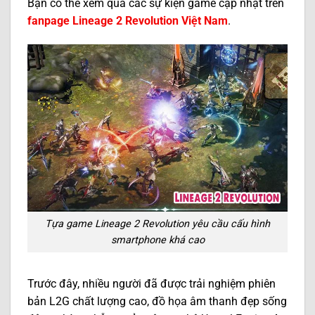
Bạn có thể xem qua các sự kiện game cập nhật trên
fanpage Lineage 2 Revolution Việt Nam
.
Tựa game Lineage 2 Revolution yêu cầu cấu hình
smartphone khá cao
Trước đây, nhiều người đã được trải nghiệm phiên
bản L2G chất lượng cao, đồ họa âm thanh đẹp sống