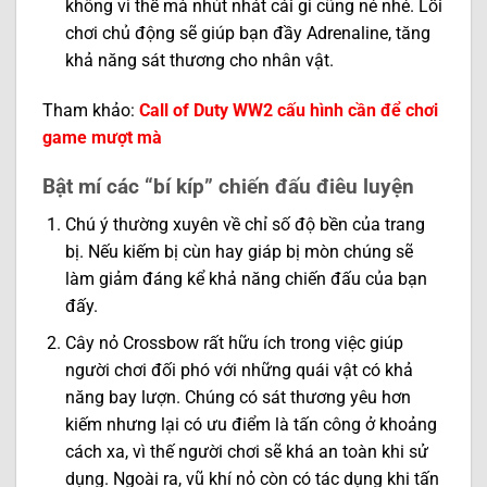
không vì thế mà nhút nhát cái gì cũng né nhé. Lối
chơi chủ động sẽ giúp bạn đầy Adrenaline, tăng
khả năng sát thương cho nhân vật.
Tham khảo:
Call of Duty WW2 cấu hình cần để chơi
game mượt mà
Bật mí các “bí kíp” chiến đấu điêu luyện
Chú ý thường xuyên về chỉ số độ bền của trang
bị. Nếu kiếm bị cùn hay giáp bị mòn chúng sẽ
làm giảm đáng kể khả năng chiến đấu của bạn
đấy.
Cây nỏ Crossbow rất hữu ích trong việc giúp
người chơi đối phó với những quái vật có khả
năng bay lượn. Chúng có sát thương yêu hơn
kiếm nhưng lại có ưu điểm là tấn công ở khoảng
cách xa, vì thế người chơi sẽ khá an toàn khi sử
dụng. Ngoài ra, vũ khí nỏ còn có tác dụng khi tấn