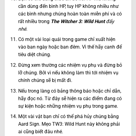
cần dùng đến bình HP, tuy HP không nhiều như
các bình nhưng chúng hoàn toàn miễn phí và có
rất nhiều trong
The Witcher 3: Wild Hunt
đấy
nhé.
Có một vài loại quái trong game chỉ xuất hiện
vào ban ngày hoặc ban đêm. Vì thế hãy canh để
tiêu diệt chúng.
Đừng xem thường các nhiệm vụ phụ và đừng bỏ
lỡ chúng. Bởi vì nếu không làm thì tới nhiệm vụ
chính chúng sẽ bị mất đi.
Nếu trong làng có bảng thông báo hoặc chỉ dẫn,
hãy đọc nó. Từ đây sẽ hiện ra các điểm đang có
sự kiện hoặc những nhiệm vụ phụ trong game.
Một vài vật bạn chỉ có thể phá hủy chúng bằng
Aard Sign. Mẹo TW3: Wild Hunt này không phải
ai cũng biết đâu nhé.