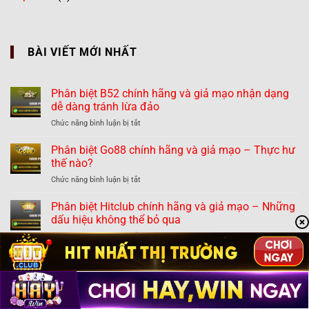
BÀI VIẾT MỚI NHẤT
Phân biệt B52 chính hãng và giả mạo nhận dạng
dễ dàng tránh lừa đảo
ở
Chức năng bình luận bị tắt
Phân
biệt
Phân biệt Go88 chính hãng và giả mạo – Thực hư
B52
thế nào?
chính
ở
Chức năng bình luận bị tắt
hãng
Phân
và
biệt
Phân biệt Hitclub chính hãng và giả mạo – Những
giả
Go88
mạo
dấu hiệu không thể bỏ qua
chính
nhận
ở
Chức năng bình luận bị tắt
hãng
dạng
Phân
và
dễ
biệt
Phân biệt 789Club chính hãng và giả mạo – Mẹo
giả
dàng
Hitclub
mạo
tránh scam hiệu quả
tránh
chính
–
lừa
ở
Chức năng bình luận bị tắt
hãng
Thực
đảo
Phân
và
hư