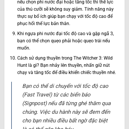
nếu chọn phi nước đại hoặc tăng tốc thì thể lực
của thú cưỡi sẽ không suy giảm. Tính năng này
thực sự bổ ích giúp bạn chạy với tốc độ cao để
phục hổi thể lực bản thân.
Khi ngựa phi nước đại tốc độ cao và gặp ngã 3,
bạn có thể chọn quẹo phải hoặc quẹo trái nếu
muốn.
Cách sử dụng thuyền trong The Witcher 3: Wild
Hunt là gì? Bạn nhảy lên thuyền, nhấn giữ nút
chạy và tăng tốc để điều khiển chiếc thuyền nhé.
Bạn có thể di chuyển với tốc độ cao
(Fast Travel) từ các biển báo
(Signpost) nếu đã từng ghé thăm qua
chúng. Việc du hành này sẽ đem đến
cho bạn nhiều điều bất ngờ đặc biệt