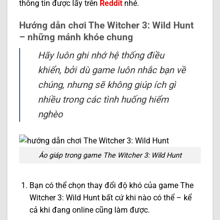
thông tin được lấy trên
Reddit
nhé.
Hướng dẫn chơi The Witcher 3: Wild Hunt
– những mánh khóe chung
Hãy luôn ghi nhớ hệ thống điều
khiển, bởi dù game luôn nhắc bạn về
chúng, nhưng sẽ không giúp ích gì
nhiều trong các tình huống hiểm
nghèo
Áo giáp trong game The Witcher 3: Wild Hunt
Bạn có thể chọn thay đổi độ khó của game The
Witcher 3: Wild Hunt bất cứ khi nào có thể – kể
cả khi đang online cũng làm được.