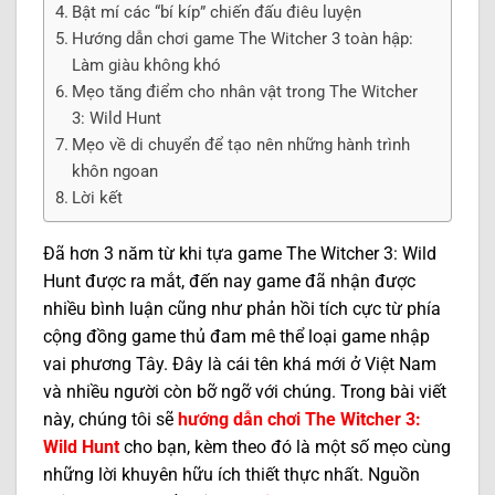
Bật mí các “bí kíp” chiến đấu điêu luyện
Hướng dẫn chơi game The Witcher 3 toàn hập:
Làm giàu không khó
Mẹo tăng điểm cho nhân vật trong The Witcher
3: Wild Hunt
Mẹo về di chuyển để tạo nên những hành trình
khôn ngoan
Lời kết
Đã hơn 3 năm từ khi tựa game The Witcher 3: Wild
Hunt được ra mắt, đến nay game đã nhận được
nhiều bình luận cũng như phản hồi tích cực từ phía
cộng đồng game thủ đam mê thể loại game nhập
vai phương Tây. Đây là cái tên khá mới ở Việt Nam
và nhiều người còn bỡ ngỡ với chúng. Trong bài viết
này, chúng tôi sẽ
hướng dẫn chơi The Witcher 3:
Wild Hunt
cho bạn, kèm theo đó là một số mẹo cùng
những lời khuyên hữu ích thiết thực nhất. Nguồn