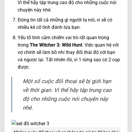
Vì thế hãy tập trung cao độ cho những cuộc nói
chuyện này nhé.
Đừng tin tất cả những gì người ta nói, vì sẽ có
nhiều kẻ cố tình đánh lứa bạn.
Yếu tố tình cảm chiếm vai trò rất quan trọng
trong
The Witcher 3: Wild Hunt
. Việc quan hệ với
vợ chính sẽ làm bồ nhí thay đổi thái độ với bạn
và ngược lại. Tất nhiên rồi, vì 1 rừng sao có 2 cọp
được.
Một số cuộc đối thoại sẽ bị giới hạn
về thời gian. Vì thế hãy tập trung cao
độ cho những cuộc nói chuyện này
nhé.