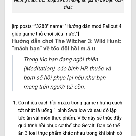
Những cuộc đối thoại sẽ có thông tin giá trị để bạn khai
thác
[irp posts=”3288″ name=”Hướng dẫn mod Fallout 4
giúp game thủ chơi siêu mượt”]
Hướng dẫn chơi The Witcher 3: Wild Hunt:
“mách bạn” về tốc đội hồi m.á.u
Trong lúc bạn đang ngồi thiền
(Meditation), các bình HP, thuốc và
bom sẽ hồi phục lại nếu như bạn
mang trên người túi cồn.
Có nhiều cách hồi m.á.u trong game nhưng cách
tốt nhất là uống 1 bình Swallow và sau đó lập
tức ăn vài món thực phẩm. Việc này sẽ thúc đẩy
quá trình hồi phục cơ thể cho Geralt. Bạn có thể
ăn 3 loại thực phẩm khác nhau trong khi bình có