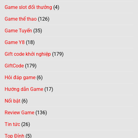
Game slot đổi thưởng
(4)
Game thể thao
(126)
Game Tuyển
(35)
Game Y8
(18)
Gift code khởi nghiệp
(179)
GiftCode
(179)
Hỏi đáp game
(6)
Hướng dẫn Game
(17)
Nổi bật
(6)
Review Game
(136)
Tin tức
(26)
Top Đỉnh
(5)