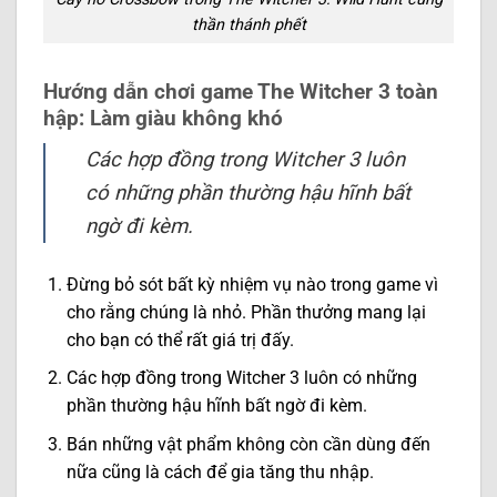
thần thánh phết
Hướng dẫn chơi game The Witcher 3 toàn
hập: Làm giàu không khó
Các hợp đồng trong Witcher 3 luôn
có những phần thường hậu hĩnh bất
ngờ đi kèm.
Đừng bỏ sót bất kỳ nhiệm vụ nào trong game vì
cho rằng chúng là nhỏ. Phần thưởng mang lại
cho bạn có thể rất giá trị đấy.
Các hợp đồng trong Witcher 3 luôn có những
phần thường hậu hĩnh bất ngờ đi kèm.
Bán những vật phẩm không còn cần dùng đến
nữa cũng là cách để gia tăng thu nhập.