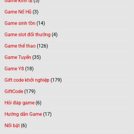
Game kinh dị
(5)
Game Nổ Hũ
(3)
Game sinh tồn
(14)
Game slot đổi thưởng
(4)
Game thể thao
(126)
Game Tuyển
(35)
Game Y8
(18)
Gift code khởi nghiệp
(179)
GiftCode
(179)
Hỏi đáp game
(6)
Hướng dẫn Game
(17)
Nổi bật
(6)