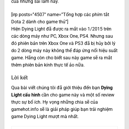
của những sai lầm này.
[irp posts=”4507″ name=”Tổng hợp các phím tắt
Dota 2 dành cho game thủ”]
Hiện Dying Light đã được ra mắt vào 1/2015 trên
các dòng máy như PC, Xbox One, PS4. Nhưng sau
đó phiên bản trên Xbox One và PS3 đã bị hủy bởi lý
do 2 dòng máy này không thể đáp ứng nổi hiệu suất
game. Hãng còn cho biết sau này game sẽ ra mắt
thêm phiên bản kính thực tế ảo nữa.
Lời kết
Qua bài viết chúng tôi đã giới thiệu đến bạn
Dying
Light cấu hình
cần cho game này và một số review
thực sự bổ ích. Hy vọng những chia sẽ của
gamehot.info sẽ là giải pháp giúp bạn trải nghiệm
game Dying Light mượt mà nhất.