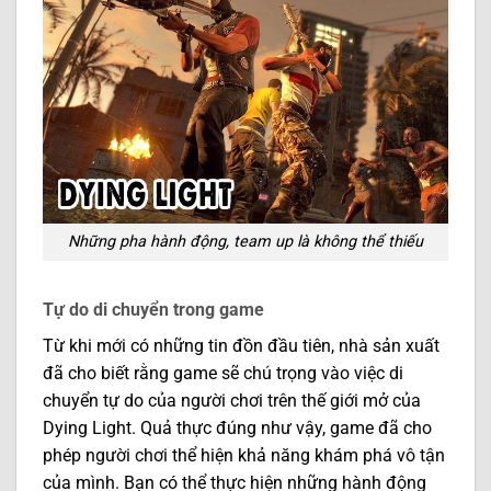
Những pha hành động, team up là không thể thiếu
Tự do di chuyển trong game
Từ khi mới có những tin đồn đầu tiên, nhà sản xuất
đã cho biết rằng game sẽ chú trọng vào việc di
chuyển tự do của người chơi trên thế giới mở của
Dying Light. Quả thực đúng như vậy, game đã cho
phép người chơi thể hiện khả năng khám phá vô tận
của mình. Bạn có thể thực hiện những hành động