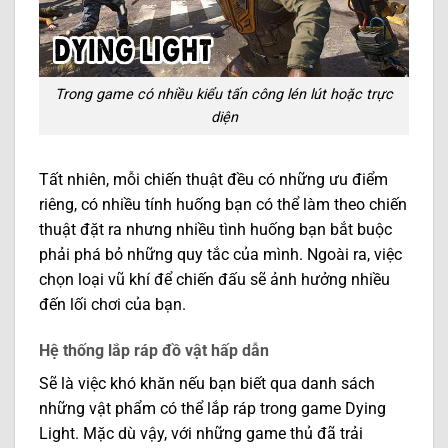
Trong game có nhiều kiểu tấn công lén lút hoặc trực
diện
Tất nhiên, mỗi chiến thuật đều có những ưu điểm
riêng, có nhiều tính huống bạn có thể làm theo chiến
thuật đặt ra nhưng nhiều tình huống bạn bắt buộc
phải phá bỏ những quy tắc của mình. Ngoài ra, việc
chọn loại vũ khí để chiến đấu sẽ ảnh hưởng nhiều
đến lối chơi của bạn.
Hệ thống lắp ráp đồ vật hấp dẫn
Sẽ là việc khó khăn nếu bạn biết qua danh sách
những vật phẩm có thể lắp ráp trong game Dying
Light. Mặc dù vậy, với những game thủ đã trải