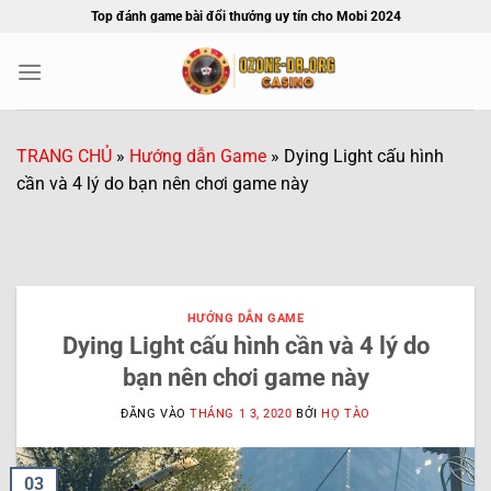
Bỏ
Top đánh game bài đổi thưởng uy tín cho Mobi 2024
qua
nội
dung
TRANG CHỦ
»
Hướng dẫn Game
»
Dying Light cấu hình
cần và 4 lý do bạn nên chơi game này
HƯỚNG DẪN GAME
Dying Light cấu hình cần và 4 lý do
bạn nên chơi game này
ĐĂNG VÀO
THÁNG 1 3, 2020
BỞI
HỌ TÀO
03