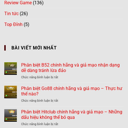
Review Game
(136)
Tin tức
(26)
Top Đỉnh
(5)
BÀI VIẾT MỚI NHẤT
Phân biệt B52 chính hãng và giả mạo nhận dạng
dễ dàng tránh lừa đảo
ở
Chức năng bình luận bị tắt
Phân
biệt
Phân biệt Go88 chính hãng và giả mạo – Thực hư
B52
thế nào?
chính
ở
Chức năng bình luận bị tắt
hãng
Phân
và
biệt
Phân biệt Hitclub chính hãng và giả mạo – Những
giả
Go88
mạo
dấu hiệu không thể bỏ qua
chính
nhận
ở
Chức năng bình luận bị tắt
hãng
dạng