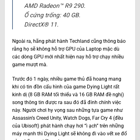
AMD Radeon™ R9 290.
Ổ cứng trống: 40 GB.
DirectX® 11.
Ngoài ra, hãng phát hành Techland cũng thông báo
rằng họ sẽ không hỗ trợ GPU của Laptop mặc dù
các dòng GPU mới nhất hiện nay hỗ trợ chạy nhiều
game mượt mà.
Trước đó 1 ngày, nhiều game thủ đã hoang mang
khi có tin đồn cấu hình của game Dying Light rất
kinh dị (8 GB RAM tối thiểu và 16 GB RAM đề nghị)
song thông tin được ra sau đó đã đính chính việc
này. Người chơi hy vọng sau những tựa game như
Assassin’s Creed Unity, Watch Dogs, Far Cry 4 (đều
của Ubisoft) phát hành chạy hơi “ì ạch” trên những
máy mạnh thì Dying Light sẽ không đi vào vết xe đổ