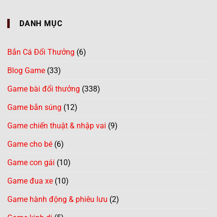
DANH MỤC
Bắn Cá Đổi Thưởng
(6)
Blog Game
(33)
Game bài đổi thưởng
(338)
Game bắn súng
(12)
Game chiến thuật & nhập vai
(9)
Game cho bé
(6)
Game con gái
(10)
Game đua xe
(10)
Game hành động & phiêu lưu
(2)