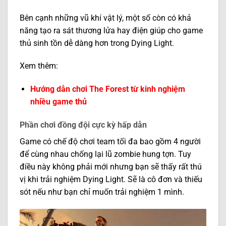
Bên cạnh những vũ khí vật lý, một số còn có khả
năng tạo ra sát thương lửa hay điện giúp cho game
thủ sinh tồn dễ dàng hơn trong Dying Light.
Xem thêm:
Hướng dẫn chơi The Forest từ kinh nghiệm
nhiều game thủ
Phần chơi đồng đội cực kỳ hấp dẫn
Game có chế độ chơi team tối đa bao gồm 4 người
để cùng nhau chống lại lũ zombie hung tợn. Tuy
điều này không phải mới nhưng bạn sẽ thấy rất thú
vị khi trải nghiệm Dying Light. Sẽ là cô đơn và thiếu
sót nếu như bạn chỉ muốn trải nghiệm 1 mình.